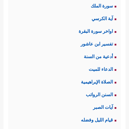
سورة الملك
الكافرين الظالمين.
آية الكرسي
أما عاقبة أهل الإيمان والصلاح فقد
اواخر سورة البقرة
﴿إِنَّ ٱلَّذِینَ ءَامَنُواْ وَعَمِلُواْ
جاءت بقوله تعالى:
تفسير ابن عاشور
ٱلصَّـٰلِحَـٰتِ إِنَّا لَا نُضِیعُ أَجۡرَ مَنۡ أَحۡسَنَ عَمَلًا﴾
.
أدعية من السنة
ثانيًا: تدور القصَّة كلُّها حول رجلَين،
الدعاء للميت
أحدهما: غنيٌّ لكنه كافر، والثاني: فقيرٌ
الصلاة الإبراهيمية
﴿۞ وَٱضۡرِبۡ لَهُم مَّثَلࣰا رَّجُلَیۡنِ جَعَلۡنَا
لكنه مؤمن
السنن الرواتب
لِأَحَدِهِمَا جَنَّتَیۡنِ مِنۡ أَعۡنَـٰبࣲ وَحَفَفۡنَـٰهُمَا بِنَخۡلࣲ وَجَعَلۡنَا
آيات الصبر
بَیۡنَهُمَا زَرۡعࣰا﴾
.
قيام الليل وفضله
ثالثًا: كان الرجل الكافر مزهوًّا بماله،