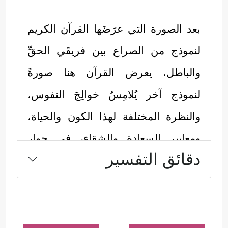
بعد الصورة التي عرَضَها القرآن الكريم
لنموذج من الصراع بين فريقَي الحقِّ
والباطل، يعرض القرآن هنا صورةً
لنموذج آخر يُلامِسُ خوالِجَ النفوس،
والنظرة المختلفة لهذا الكون والحياة،
ومعايير السعادة والشقاء، في حوار
دقائق التفسير
ثنائيٍّ هادئ إلى حدٍّ كبيرٍ، فلا يظهر فيه
ذلك الصخب، وتلك الحركة المليئة
بالحيويَّة والمفاجآت مما رأيناه في قصة
الكهف
، ويمكن رسم معالم القصة