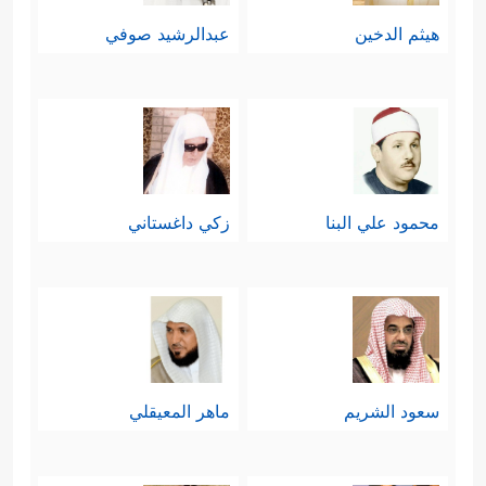
بِٱلَّذِی خَلَقَكَ مِن تُرَابࣲ ثُمَّ مِن نُّطۡفَةࣲ ثُمَّ سَوَّىٰكَ
هيثم الدخين
عبدالرشيد صوفي
رَجُلࣰا﴾
.
إنه يُذكِّره بتأريخ خلقه ونموِّه من طورٍ
إلى طور حتى بلغ هذا الأشدَّ، وأنه ليس
له في قصَّة خلقه شأن، فالله هو الذي
محمود علي البنا
زكي داغستاني
خلقه من العدم، ومن ثَمَّ فهو الأعلم به
وبما يُصلِحه، وكان يُذكِّره أيضًا بنعمة الله
عليه لعله يشكرها ولا يكفرها، ويستعملها
بالخير بدل أن تشطَّ به نحو التكبُّر على
سعود الشريم
ماهر المعيقلي
﴿وَلَوۡلَاۤ إِذۡ
عباد الله، وسوء الخُلق معهم