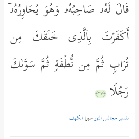
قَالَ لَهُۥ صَاحِبُهُۥ وَهُوَ یُحَاوِرُهُۥۤ
أَكَفَرۡتَ بِٱلَّذِی خَلَقَكَ مِن
تُرَابࣲ ثُمَّ مِن نُّطۡفَةࣲ ثُمَّ سَوَّىٰكَ
رَجُلࣰا
﴿٣٧﴾
تفسير مجالس النور
سورة
الكهف