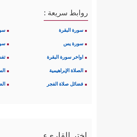
روابط سريعة :
سورة البقرة
سو
سورة يس
سور
اواخر سورة البقرة
تفس
الصلاة الإبراهيمية
الس
فضائل صلاة الفجر
الص
اختر القاريء