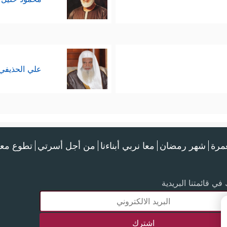
علي الحذيفي
عمرة
شهر رمضان
معا نربي أبناءنا
من أجل أسرتي
تطوع معن
في قائمتنا البريدية