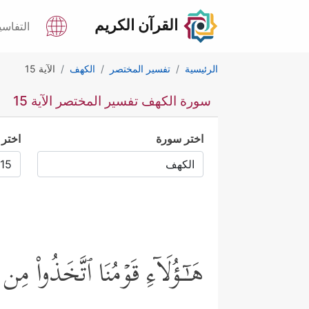
القرآن الكريم
التفاسي
الرئيسية
تفسير المختصر
الكهف
الآية 15
سورة الكهف تفسير المختصر الآية 15
اختر سورة
اختر 
هَـٰۤـؤُلَاۤءِ قَوۡمُنَا ٱتَّخَذُواْ مِن 