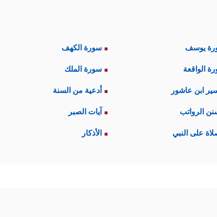
رة يوسف
سورة الكهف
ة الواقعة
سورة الملك
ير ابن عاشور
أدعية من السنة
نن الرواتب
آيات الصبر
لاة على النبي
الأذكار