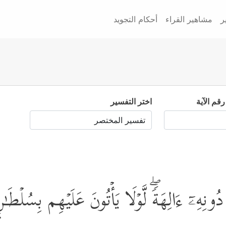
ر
مشاهير القراء
أحكام التجويد
رقم الآية
اختر التفسير
دُونِهِۦۤ ءَالِهَةࣰۖ لَّوۡلَا یَأۡتُونَ عَلَیۡهِم بِسُلۡطَـٰن