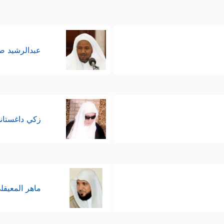
عبدالرشيد 
زكي داغستان
ماهر المعيقل