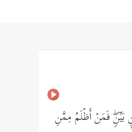
ِۭ بَیِّنࣲۖ فَمَنۡ أَظۡلَمُ مِمَّنِ