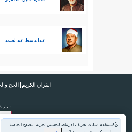
عبدالباسط عبدالصمد
القرآن الكريم
الحج وال
اشترك 
نستخدم ملفات تعريف الارتباط لتحسين تجربة التصفح الخاصة
بك. يمكنك تخصيص تفضيلاتك.
تخصيص