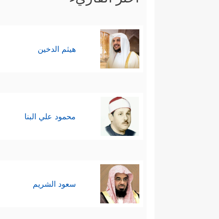
هيثم الدخين
محمود علي البنا
سعود الشريم