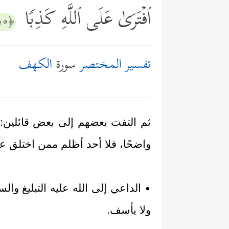
ٱفۡتَرَىٰ عَلَى ٱللَّهِ كَذِبࣰا
﴿١٥﴾
تفسير المختصر
سورة
الكهف
ثم التفت بعضهم إلى بعض قائلين: هؤ
واضحًا، فلا أحد أظلم ممن اختلق على
• الداعي إلى الله عليه التبليغ وال
ولا يأسف.