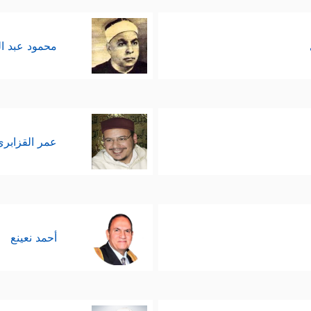
محمود عبد ا
عمر القزابري
أحمد نعينع