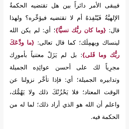
فيبقى الأمر دائراً بين هل تقتضيه الحكمةُ
الإلهيَّةُ فَيُنْفِذهُ أم لا تقتضيه فيؤخِّره؟ ولهذا
قال:
{وما كان ربُّك نسيًّا}
؛ أي: لم يكن الله
لينساك ويهمِلَك؛ كما قال تعالى:
{ما ودَّعَكَ
ربُّك وما قَلى}
: بل لم يَزَلْ معتنياً بأمورِك
مجرِياً لك على أحسن عوائِدِه الجميلة
وتدابيره الجميلة؛ أي: فإذا تأخَّر نزولنا عن
الوقت المعتاد؛ فلا يَحْزُنْكَ ذلك ولا يَهُمُّك،
واعلم أن الله هو الذي أراد ذلك؛ لما له من
الحكمة فيه.