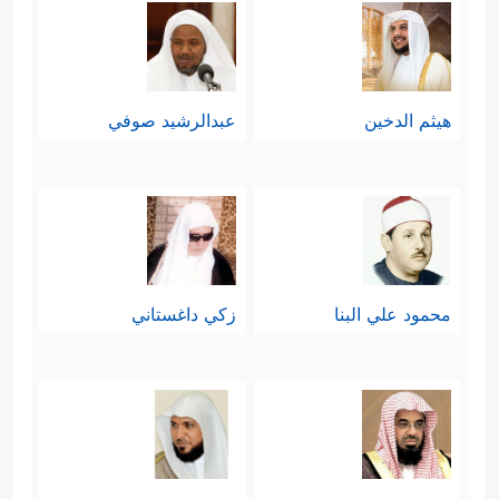
هيثم الدخين
عبدالرشيد صوفي
محمود علي البنا
زكي داغستاني