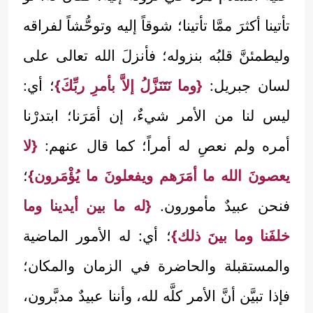
تأتينا أكثرَ ممَّا تأتينا؛ شوقاً إليه وتوحُّشاً لفراقه
وليطمئنَّ قلبُه بنزوله؛ فأنزلَ الله تعالى على
لسان جبريل:
{وما نَتَنَزَّلُ إلاَّ بأمرِ ربِّكَ}
؛ أي:
ليس لنا من الأمر شيءٌ، إن أمَرَنا؛ ابتدرْنا
أمره ولم نعصِ له أمراً؛ كما قال عنهم:
{لا
يعصونَ الله ما أمَرَهم ويفعلونَ ما يُؤْمَرون}
؛
فنحن عبيدٌ مأمورون.
{له ما بين أيدينا وما
خلفَنا وما بينَ ذلك}
؛ أي: له الأمور الماضية
والمستقبلة والحاضرة في الزمان والمكان؛
فإذا تبيَّن أنَّ الأمر كلَّه لله، وأننا عبيدٌ مدبَّرون،