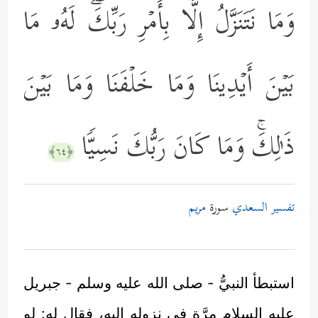
وَمَا نَتَنَزَّلُ إِلَّا بِأَمۡرِ رَبِّكَۖ لَهُۥ مَا
بَیۡنَ أَیۡدِینَا وَمَا خَلۡفَنَا وَمَا بَیۡنَ
ذَ ٰ⁠لِكَۚ وَمَا كَانَ رَبُّكَ نَسِیࣰّا
﴿٦٤﴾
تفسير السعدي
سورة
مريم
استبطأ النبيُّ - صلى الله عليه وسلم - جبريل
عليه السلام مرَّة في نزوله إليه، فقال له: لو