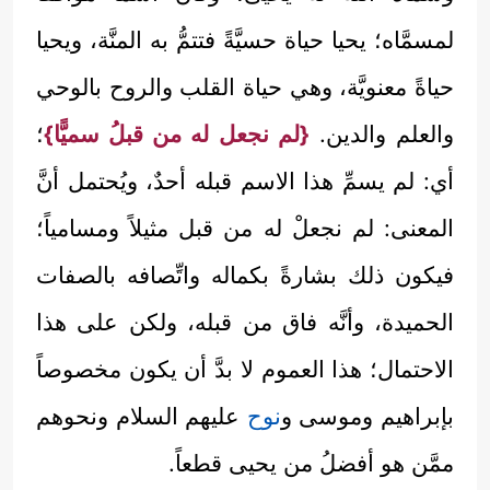
لمسمَّاه؛ يحيا حياة حسيَّةً فتتمُّ به المنَّة، ويحيا
حياةً معنويَّة، وهي حياة القلب والروح بالوحي
والعلم والدين.
{لم نجعل له من قبلُ سميًّا}
؛
أي: لم يسمِّ هذا الاسم قبله أحدٌ، ويُحتمل أنَّ
المعنى: لم نجعلْ له من قبل مثيلاً ومسامياً؛
فيكون ذلك بشارةً بكماله واتِّصافه بالصفات
الحميدة، وأنَّه فاق من قبله، ولكن على هذا
الاحتمال؛ هذا العموم لا بدَّ أن يكون مخصوصاً
بإبراهيم وموسى و
نوح
عليهم السلام ونحوهم
ممَّن هو أفضلُ من يحيى قطعاً.