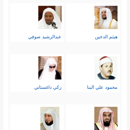
هيثم الدخين
عبدالرشيد صوفي
محمود علي البنا
زكي داغستاني