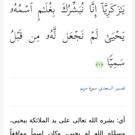
یَـٰزَكَرِیَّاۤ إِنَّا نُبَشِّرُكَ بِغُلَـٰمٍ ٱسۡمُهُۥ
یَحۡیَىٰ لَمۡ نَجۡعَل لَّهُۥ مِن قَبۡلُ
سَمِیࣰّا
﴿٧﴾
تفسير السعدي
سورة
مريم
أي: بشره الله تعالى على يد الملائكة بيحيى،
وسمَّاه الله له يحيى، وكان اسماً موافقاً