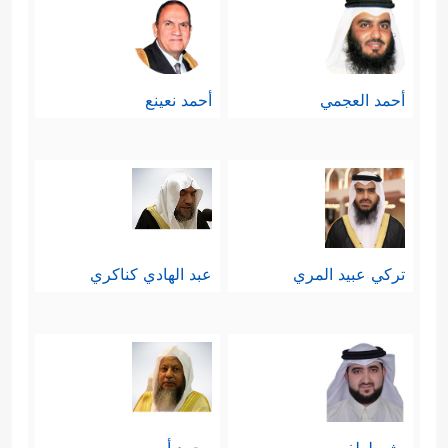
أحمد العجمي
أحمد نعينع
تركي عبيد المري
عبد الهادي كناكري