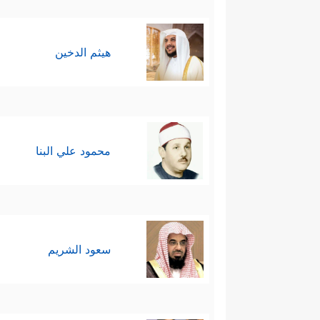
هيثم الدخين
محمود علي البنا
سعود الشريم