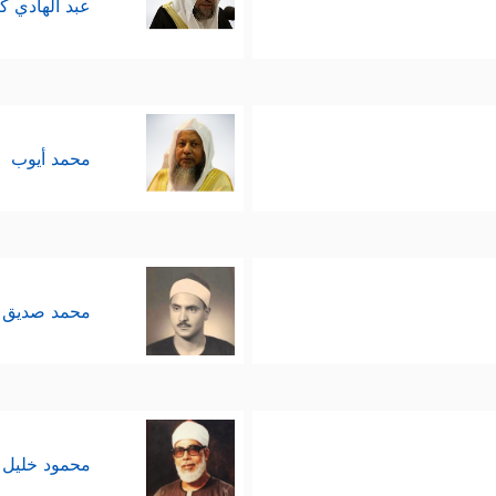
عبد الهادي ك
محمد أيوب
محمد صديق 
محمود خليل 