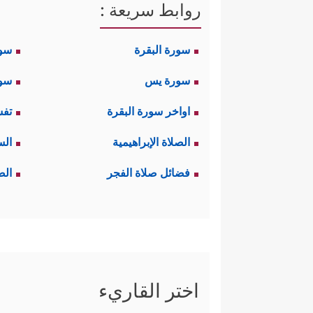
روابط سريعة :
سورة البقرة
سو
سورة يس
سور
اواخر سورة البقرة
تفس
الصلاة الإبراهيمية
الس
فضائل صلاة الفجر
الص
اختر القاريء