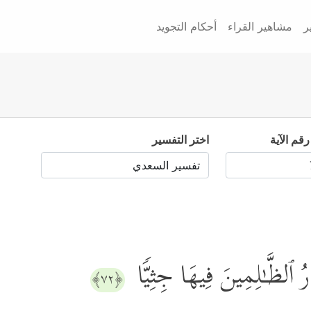
ر
مشاهير القراء
أحكام التجويد
رقم الآية
اختر التفسير
ذَرُ ٱلظَّـٰلِمِینَ فِیهَا جِثِیࣰّا
﴿٧٢﴾