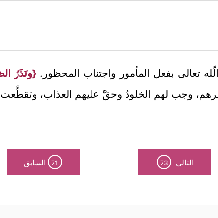
الّله تعالى بفعل المأمور واجتناب المحظور.
{ونَذَرُ ا
م، وجب لهم الخلودُ وحقَّ عليهم العذاب، وتقطَّعت 
التالي
السابق
71
73