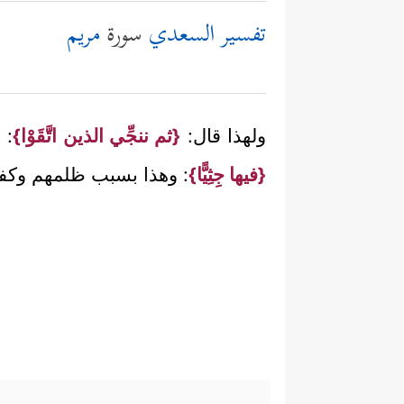
تفسير السعدي
سورة
مريم
ولهذا قال:
{ثم ننجِّي الذين اتَّقَوْا}
: 
{فيها جِثِيًّا}
: وهذا بسبب ظلمهم وكفره