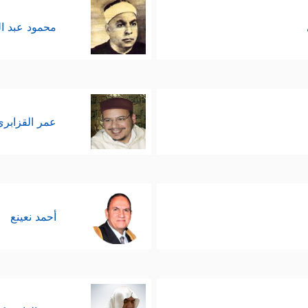
محمود عبد ا
عمر القزابري
أحمد نعينع