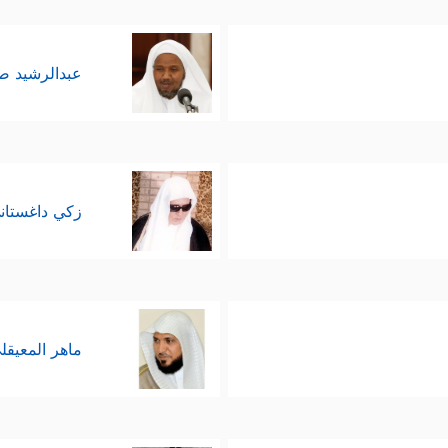
عبدالرشيد 
زكي داغستان
ماهر المعيقل