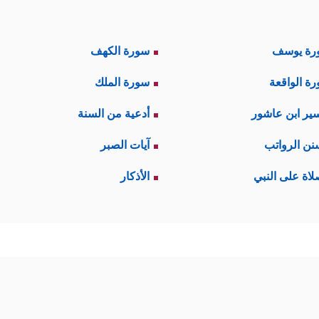
رة يوسف
سورة الكهف
ة الواقعة
سورة الملك
ير ابن عاشور
أدعية من السنة
نن الرواتب
آيات الصبر
لاة على النبي
الأذكار