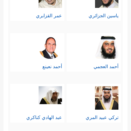
ياسين الجزائري
عمر القزابري
أحمد العجمي
أحمد نعينع
تركي عبيد المري
عبد الهادي كناكري