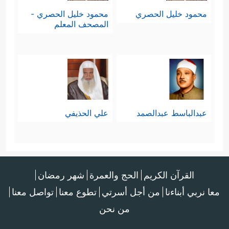
محمود خليل الحصري
محمود خليل الحصري -
المصحف المعلم
عبدالباسط عبدالصمد
علي الحذيفي
القرآن الكريم
الحج والعمرة
شهر رمضان
معا نربي أبناءنا
من أجل أسرتي
تطوع معنا
تواصل معنا
من نحن