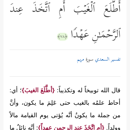
أَطَّلَعَ ٱلۡغَیۡبَ أَمِ ٱتَّخَذَ عِندَ
ٱلرَّحۡمَـٰنِ عَهۡدࣰا
﴿٧٨﴾
تفسير السعدي
سورة
مريم
قال الله توبيخاً له وتكذيباً:
{أطَّلَعَ الغيبَ}
؛ أي:
أحاط علمُه بالغيب حتى عَلِمَ ما يكون، وأنَّ
من جملة ما يكونُ أنَّه يُؤتى يوم القيامة مالاً
وولداً.
{أم اتَّخَذَ عند الرحمن عهداً}
: أنَّه نائلٌ ما