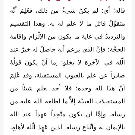
قاله؛ أي: لم يكنْ شيءٌ من ذلك، فعُلِمَ أنَّه
متقوِّلٌ قائل ما لا علم له به. وهذا التقسيم
والترديدُ في غاية ما يكون من الإلْزام وإقامة
الحجَّة؛ فإنَّ الذي يزعم أنه حاصلٌ له خيرٌ عند
الّله في الآخرة لا يخلو: إما أنْ يكونَ قولُهُ
صادراً عن علم بالغيوب المستقبلة، وقد عُلِمَ
أنَّ هذا لله وحده؛ فلا أحد يعلم شيئاً من
المستقبلات الغيبيَّة إلاَّ ما أطلعه الله عليه من
رسله. وإمَّا أن يكون متَّخِذاً عهداً عند الله
بالإيمان به واتِّباع رسله الذين عَهِدَ الّله لأهلِهِ،