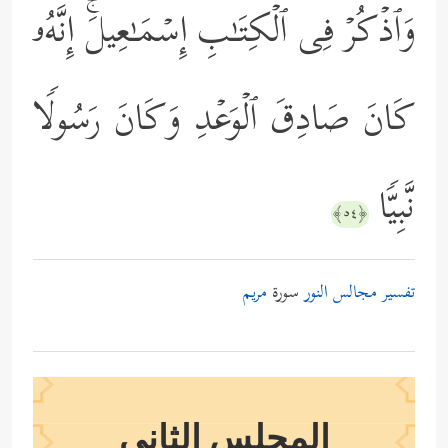
وَٱذۡكُرۡ فِی ٱلۡكِتَـٰبِ إِسۡمَـٰعِیلَۚ إِنَّهُۥ
كَانَ صَادِقَ ٱلۡوَعۡدِ وَكَانَ رَسُولࣰا
نَّبِیࣰّا
﴿٥٤﴾
تفسير مجالس النور
سورة
مريم
المجلس الثاني