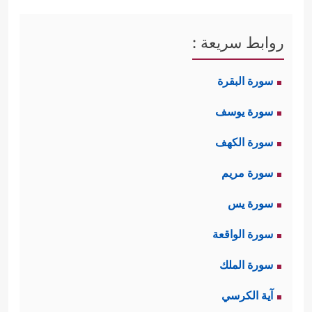
والمعرفة بالوجدان، ثم يُطَمْئِنُ أباهُ أن
نصيحته هذه ليست فكرة عابرة، أو ردَّة
روابط سريعة :
فعلٍ طائشة، لا، بل هي العلم الأكيد،
سورة البقرة
العلم الموصِل إلى الحقِّ والحقيقة
سورة يوسف
﴿یَـٰۤأَبَتِ إِنِّی قَدۡ جَاۤءَنِی مِنَ ٱلۡعِلۡمِ مَا لَمۡ یَأۡتِكَ فَٱتَّبِعۡنِیۤ
سورة الكهف
أَهۡدِكَ صِرَ ٰ⁠طࣰا سَوِیࣰّا﴾
ثم يُكرِّر هذا الخطاب
سورة مريم
بعبارات مختلفة وأساليب متنوعة مرَّات
سورة يس
ومرَّات، والله وحده يعلم كم كان بين
سورة الواقعة
المرة والأخرى.
سورة الملك
فما كان مِن أبيه إلا أن يتوعَّده ويُهدِّده
آية الكرسي
﴿قَالَ أَرَاغِبٌ أَنتَ عَنۡ ءَالِهَتِی یَـٰۤإِبۡرَ ٰ⁠هِیمُۖ لَىِٕن لَّمۡ تَنتَهِ