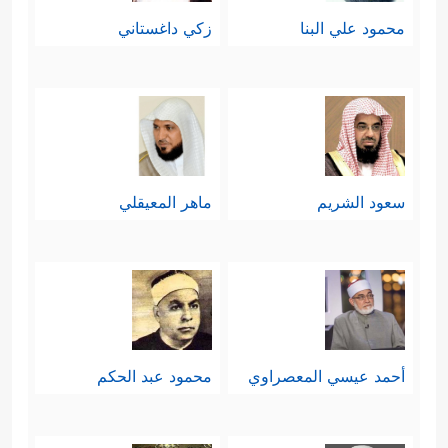
محمود علي البنا
زكي داغستاني
سعود الشريم
ماهر المعيقلي
أحمد عيسي المعصراوي
محمود عبد الحكم