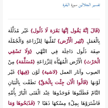
تفسير الجلالين
سورة
البقرة
{قَالَ إنَّهُ يَقُول إنَّهَا بَقَرَة لَا ذَلُول}
غَيْر مُذَلَّلَة
بِالْعَمَلِ
{تُثِير الْأَرْض}
تُقَلِّبهَا لِلزِّرَاعَةِ وَالْجُمْلَة
صِفَة ذَلُول دَاخِلَة فِي النَّهْي
{وَلَا تَسْقِي
الْحَرْث}
الْأَرْض الْمُهَيَّأَة لِلزِّرَاعَةِ
{مُسَلَّمَة}
مِنْ
العيوب وآثار العمل
{لاشية}
لَوْن
{فِيهَا}
غَيْر
لَوْنهَا
{قَالُوا الْآن جِئْت بِالْحَقِّ}
نَطَقْت بِالْبَيَانِ
التَّامّ فَطَلَبُوهَا فَوَجَدُوهَا عِنْد الْفَتَى الْبَارّ بِأُمِّهِ
فَاشْتَرَوْهَا بِمِلْءِ مِسْكهَا ذَهَبًا ?
{فَذَبَحُوهَا وَمَا