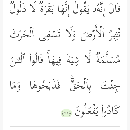
قَالَ إِنَّهُۥ یَقُولُ إِنَّهَا بَقَرَةࣱ لَّا ذَلُولࣱ
تُثِیرُ ٱلۡأَرۡضَ وَلَا تَسۡقِی ٱلۡحَرۡثَ
مُسَلَّمَةࣱ لَّا شِیَةَ فِیهَاۚ قَالُواْ ٱلۡـَٔـٰنَ
جِئۡتَ بِٱلۡحَقِّۚ فَذَبَحُوهَا وَمَا
كَادُواْ یَفۡعَلُونَ
﴿٧١﴾