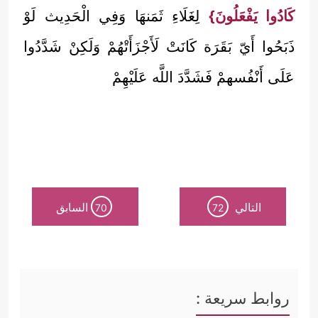
كَادُوا يَفْعَلُونَ}
لِغَلَاءِ ثَمَنهَا وَفِي الْحَدِيث لَوْ
ذَبَحُوا أَيّ بَقَرَة كَانَتْ لَأَجْزَأَتْهُمْ وَلَكِنْ شَدَّدُوا
عَلَى أَنْفُسهمْ فَشَدَّدَ اللَّه عَلَيْهِمْ
التالي
السابق
70
72
روابط سريعة :