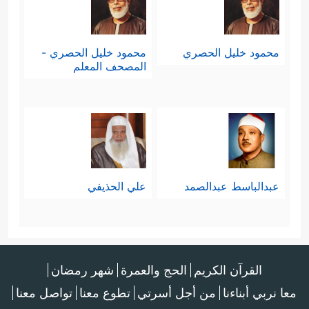
محمود خليل الحصري
محمود خليل الحصري -
المصحف المعلم
عبدالباسط عبدالصمد
علي الحذيفي
القرآن الكريم
الحج والعمرة
شهر رمضان
معا نربي أبناءنا
من أجل أسرتي
تطوع معنا
تواصل معنا