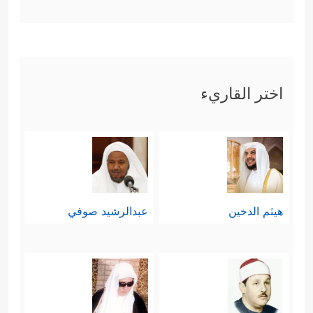
اختر القاريء
هيثم الدخين
عبدالرشيد صوفي