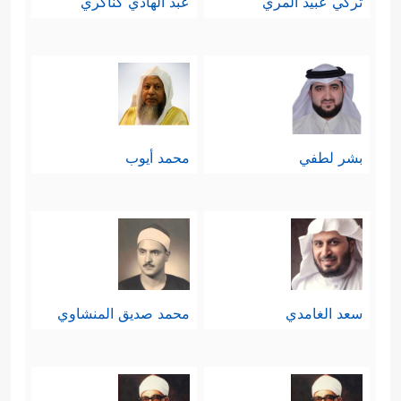
تركي عبيد المري
عبد الهادي كناكري
بشر لطفي
محمد أيوب
سعد الغامدي
محمد صديق المنشاوي