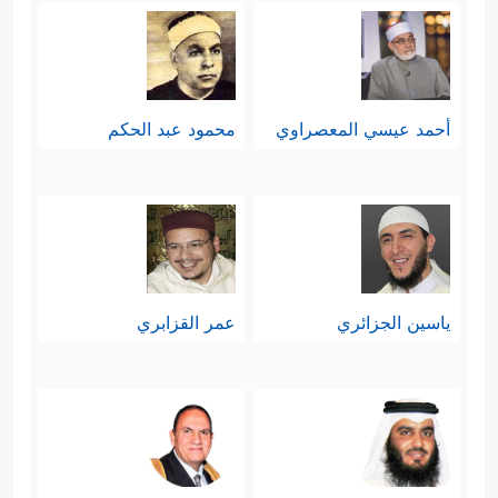
أحمد عيسي المعصراوي
محمود عبد الحكم
ياسين الجزائري
عمر القزابري