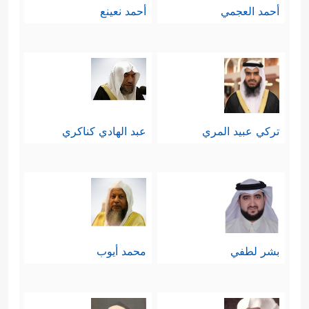
أحمد العجمي
أحمد نعينع
تركي عبيد المري
عبد الهادي كناكري
بشر لطفي
محمد أيوب