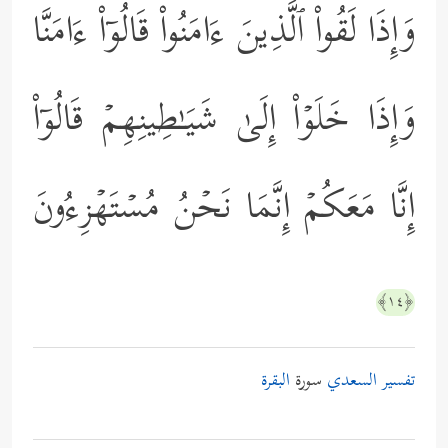
وَإِذَا لَقُواْ ٱلَّذِینَ ءَامَنُواْ قَالُوۤاْ ءَامَنَّا
وَإِذَا خَلَوۡاْ إِلَىٰ شَیَـٰطِینِهِمۡ قَالُوۤاْ
إِنَّا مَعَكُمۡ إِنَّمَا نَحۡنُ مُسۡتَهۡزِءُونَ
﴿١٤﴾
تفسير السعدي
سورة
البقرة