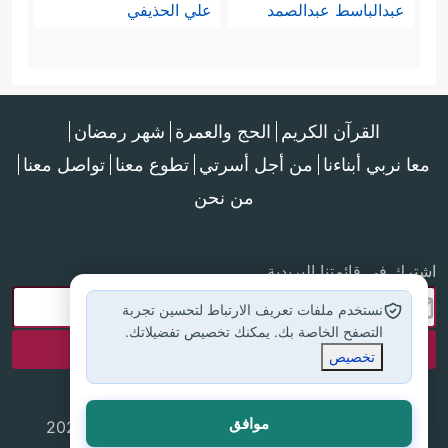
عبدالباسط عبدالصمد
علي الحذيفي
القرآن الكريم
الحج والعمرة
شهر رمضان
معا نربي أبناءنا
من أجل أسرتي
تطوع معنا
تواصل معنا
من نحن
اشترك في قائمتنا البريدية
نستخدم ملفات تعريف الارتباط لتحسين تجربة
التصفح الخاصة بك. يمكنك تخصيص تفضيلاتك.
تخصيص
موافق
جميع الحقوق محفوظة لموقع إسلام أون لاين © 2025