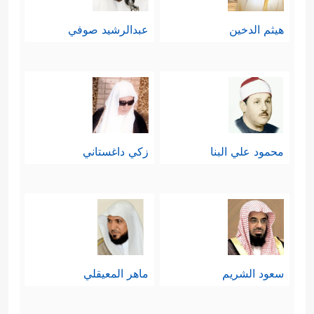
هيثم الدخين
عبدالرشيد صوفي
محمود علي البنا
زكي داغستاني
سعود الشريم
ماهر المعيقلي