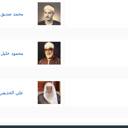
محمد صديق 
محمود خليل 
علي الحذيفي