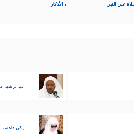
لاة على النبي
الأذكار
عبدالرشيد 
زكي داغستان