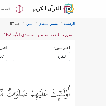
القرآن الكريم
التفاسي
الرئيسية
تفسير السعدي
البقرة
الآية 157
سورة البقرة تفسير السعدي الآية 157
اختر سورة
اختر 
أُوْلَــٰۤىِٕكَ عَلَیۡهِمۡ صَلَوَ ٰ⁠تࣱ مّ