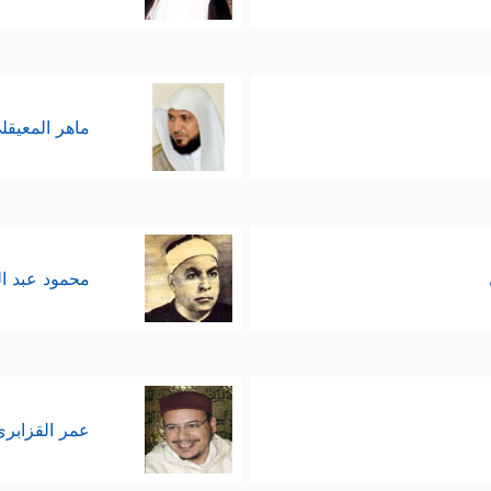
ماهر المعيقل
محمود عبد ا
عمر القزابري