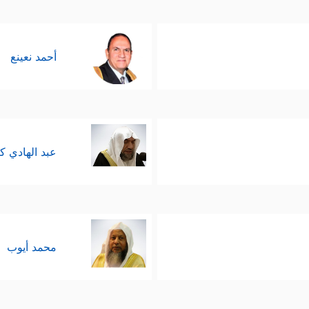
أحمد نعينع
عبد الهادي ك
محمد أيوب