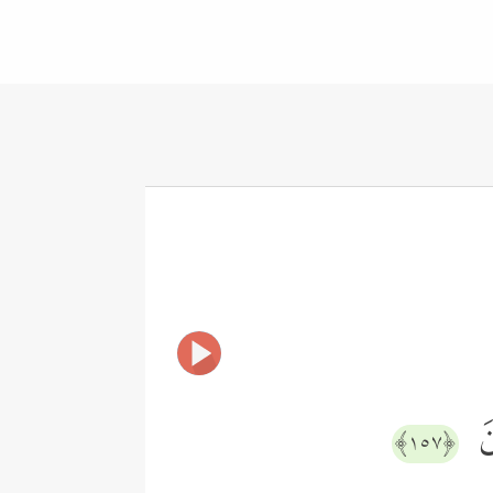
ونَ
﴿١٥٧﴾