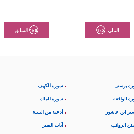
التالي
السابق
156
158
رة يوسف
سورة الكهف
ة الواقعة
سورة الملك
ير ابن عاشور
أدعية من السنة
نن الرواتب
آيات الصبر