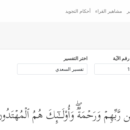
ر
مشاهير القراء
أحكام التجويد
رقم الآية
اختر التفسير
ِن رَّبِّهِمۡ وَرَحۡمَةࣱۖ وَأُوْلَــٰۤىِٕكَ هُمُ ٱلۡمُهۡتَدُ