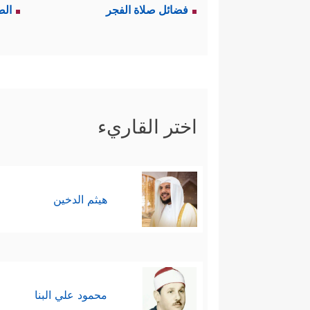
فضائل صلاة الفجر
الص
اختر القاريء
هيثم الدخين
محمود علي البنا