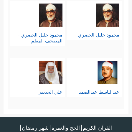
محمود خليل الحصري
محمود خليل الحصري -
المصحف المعلم
عبدالباسط عبدالصمد
علي الحذيفي
القرآن الكريم
الحج والعمرة
شهر رمضان