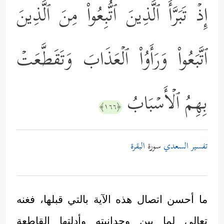
إِذۡ تَبَرَّأَ ٱلَّذِینَ ٱتُّبِعُواْ مِنَ ٱلَّذِینَ
ٱتَّبَعُواْ وَرَأَوُاْ ٱلۡعَذَابَ وَتَقَطَّعَتۡ
بِهِمُ ٱلۡأَسۡبَابُ
﴿١٦٦﴾
تفسير السعدي
سورة
البقرة
ما أحسن اتصال هذه الآية بالتي قبلها، فغنه
تعالى لما بين وحدانيته وأدلتها القاطعة