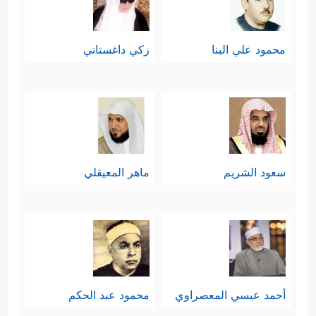
محمود علي البنا
زكي داغستاني
سعود الشريم
ماهر المعيقلي
أحمد عيسي المعصراوي
محمود عبد الحكم