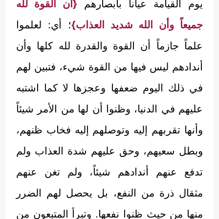
يوم القيامة عياناً بأبصارهم
{أن القوة لله
جميعاً وأن الله شديد العذاب}
؛ أي: لعلموا
علماً جازماً أن القوة والقدرة لله كلها وأن
أندادهم ليس فيها من القوة شيء، فتبين لهم
في ذلك اليوم ضعفها وعجزها لا كما اشتبه
عليهم في الدنيا، وظنوا أن لها من الأمر شيئاً
وأنها تقربهم إليه وتوصلهم إليه فخاب ظنهم،
وبطل سعيهم، وحق عليهم شدة العذاب ولم
تدفع عنهم أندادهم شيئاً، ولم تغن عنهم
مثقال ذرة من النفع، بل يحصل لهم الضرر
منها من حيث ظنوا نفعها. وتبرأ المتبعون من