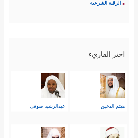
الرقية الشرعية
اختر القاريء
هيثم الدخين
عبدالرشيد صوفي