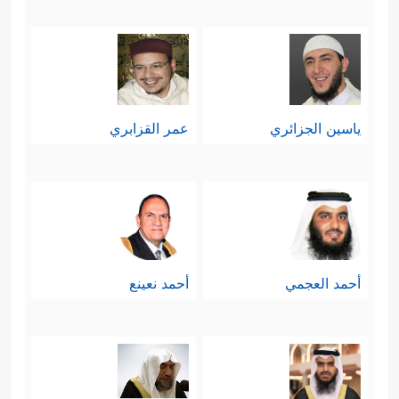
ياسين الجزائري
عمر القزابري
أحمد العجمي
أحمد نعينع