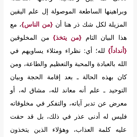
وبراهينها الساطعة الموصولة إل علم اليقين
المزيلة لكل شك ذر هنا أن
{من الناس}
، مع
هذا البيان التام
{من يتخذ}
من المخلوقين
{أنداداً}
لله؛ أي: نظراء ومثلاء يساويهم في
الله بالعبادة والمحبة والتعظيم والطاعة، ومن
كان بهذه الحالة ـ بعد إقامة الحجة وبيان
التوحيد ـ علم أنه معاند لله، مشاق له، أو
معرض عن تدبر آياته، والتفكر في مخلوقاته
فليس له أدنى عذر في ذلك، بل قد حقت
عليه كلمة العذاب، وهؤلاء الذين يتخذون