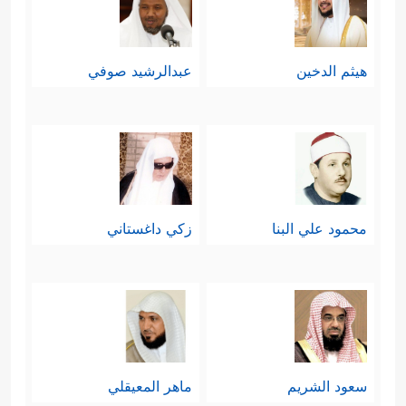
هيثم الدخين
عبدالرشيد صوفي
محمود علي البنا
زكي داغستاني
سعود الشريم
ماهر المعيقلي