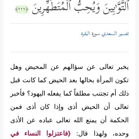
ٱلتَّوَّ ٰ⁠بِینَ وَیُحِبُّ ٱلۡمُتَطَهِّرِینَ
﴿٢٢٢﴾
تفسير السعدي
سورة
البقرة
يخبر تعالى عن سؤالهم عن المحيض وهل
تكون المرأة بحالها بعد الحيض كما كانت قبل
ذلك أم تجتنب مطلقاً كما يفعله اليهود؟ فأخبر
تعالى أن الحيض أذى وإذا كان أذى فمن
الحكمة أن يمنع الله تعالى عباده عن الأذى
وحده، ولهذا قال:
{فاعتزلوا النساء في