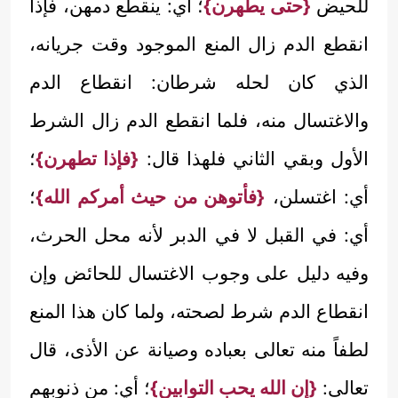
للحيض
{حتى يطهرن}
؛ أي: ينقطع دمهن، فإذا
انقطع الدم زال المنع الموجود وقت جريانه،
الذي كان لحله شرطان: انقطاع الدم
والاغتسال منه، فلما انقطع الدم زال الشرط
الأول وبقي الثاني فلهذا قال:
{فإذا تطهرن}
؛
أي: اغتسلن،
{فأتوهن من حيث أمركم الله}
؛
أي: في القبل لا في الدبر لأنه محل الحرث،
وفيه دليل على وجوب الاغتسال للحائض وإن
انقطاع الدم شرط لصحته، ولما كان هذا المنع
لطفاً منه تعالى بعباده وصيانة عن الأذى، قال
تعالى:
{إن الله يحب التوابين}
؛ أي: من ذنوبهم