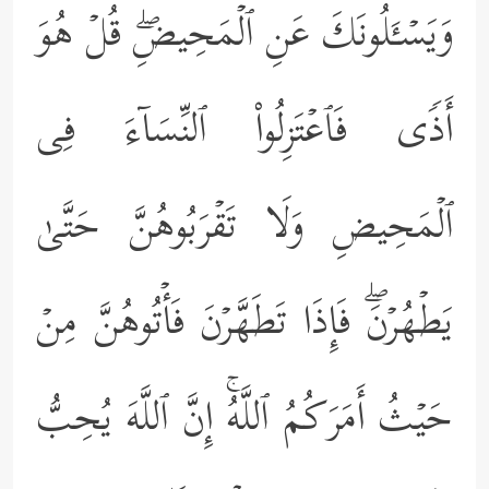
وَیَسۡـَٔلُونَكَ عَنِ ٱلۡمَحِیضِۖ قُلۡ هُوَ
أَذࣰى فَٱعۡتَزِلُواْ ٱلنِّسَاۤءَ فِی
ٱلۡمَحِیضِ وَلَا تَقۡرَبُوهُنَّ حَتَّىٰ
یَطۡهُرۡنَۖ فَإِذَا تَطَهَّرۡنَ فَأۡتُوهُنَّ مِنۡ
حَیۡثُ أَمَرَكُمُ ٱللَّهُۚ إِنَّ ٱللَّهَ یُحِبُّ