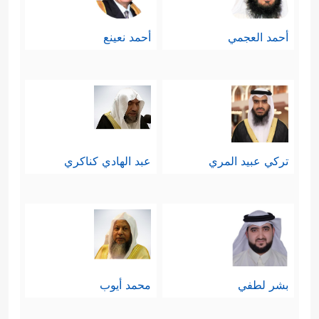
أحمد العجمي
أحمد نعينع
تركي عبيد المري
عبد الهادي كناكري
بشر لطفي
محمد أيوب