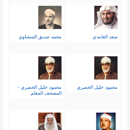
سعد الغامدي
محمد صديق المنشاوي
محمود خليل الحصري
محمود خليل الحصري -
المصحف المعلم