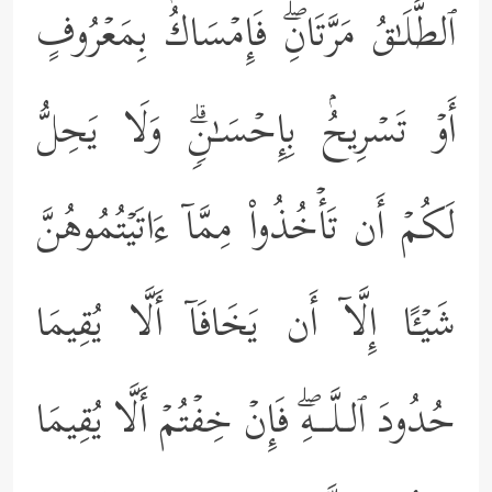
ٱلطَّلَـٰقُ مَرَّتَانِۖ فَإِمۡسَاكُۢ بِمَعۡرُوفٍ
أَوۡ تَسۡرِیحُۢ بِإِحۡسَـٰنࣲۗ وَلَا یَحِلُّ
لَكُمۡ أَن تَأۡخُذُواْ مِمَّاۤ ءَاتَیۡتُمُوهُنَّ
شَیۡـًٔا إِلَّاۤ أَن یَخَافَاۤ أَلَّا یُقِیمَا
حُدُودَ ٱلـلَّــهِۖ فَإِنۡ خِفۡتُمۡ أَلَّا یُقِیمَا