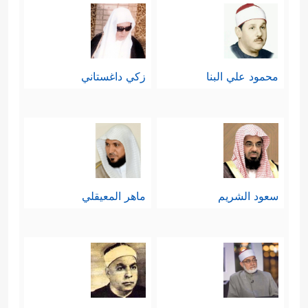
محمود علي البنا
زكي داغستاني
سعود الشريم
ماهر المعيقلي