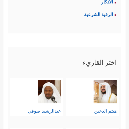
الأذكار
الرقية الشرعية
اختر القاريء
هيثم الدخين
عبدالرشيد صوفي