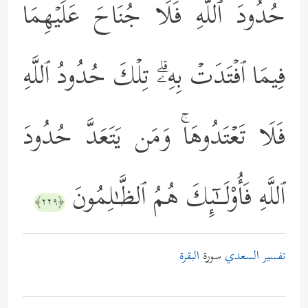
حُدُودَ ٱللَّهِ فَلَا جُنَاحَ عَلَیۡهِمَا
فِیمَا ٱفۡتَدَتۡ بِهِۦۗ تِلۡكَ حُدُودُ ٱللَّهِ
فَلَا تَعۡتَدُوهَاۚ وَمَن یَتَعَدَّ حُدُودَ
ٱللَّهِ فَأُوْلَــٰۤىِٕكَ هُمُ ٱلظَّـٰلِمُونَ
﴿٢٢٩﴾
تفسير السعدي
سورة
البقرة