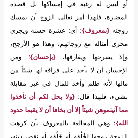
أو ليس له رغبة في إمساكها بل قصده
المضارة، فلهذا أمر تعالى الزوج أن يمسك
زوجته
{بمعروف}
؛ أي: عشرة حسنة ويجري
مجرى أمثاله مع زوجاتهم، وهذا هو الأرجح،
وإلا يسرحها ويفارقها،
{بإحسان}
؛ ومن
الإحسان أن لا يأخذ على فراقه لها شيئاً من
مالها لأنه ظلم وأخذ للمال في غير مقابلة
بشيء، فلهذا قال:
{ولا يحل لكم أن تأخذوا
مما آتيتموهن شيئاً إلا أن يخافا أن لا يقيما حدود
الله}
؛ وهي المخالعة بالمعروف بأن كرهت
الزوجة زوجها لخُلُقِه أو خَلْقِه أو نقص دينه،