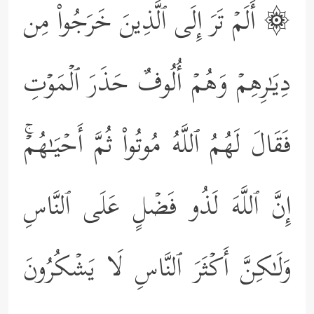
۞ أَلَمۡ تَرَ إِلَى ٱلَّذِینَ خَرَجُواْ مِن
دِیَـٰرِهِمۡ وَهُمۡ أُلُوفٌ حَذَرَ ٱلۡمَوۡتِ
فَقَالَ لَهُمُ ٱللَّهُ مُوتُواْ ثُمَّ أَحۡیَـٰهُمۡۚ
إِنَّ ٱللَّهَ لَذُو فَضۡلٍ عَلَى ٱلنَّاسِ
وَلَـٰكِنَّ أَكۡثَرَ ٱلنَّاسِ لَا یَشۡكُرُونَ