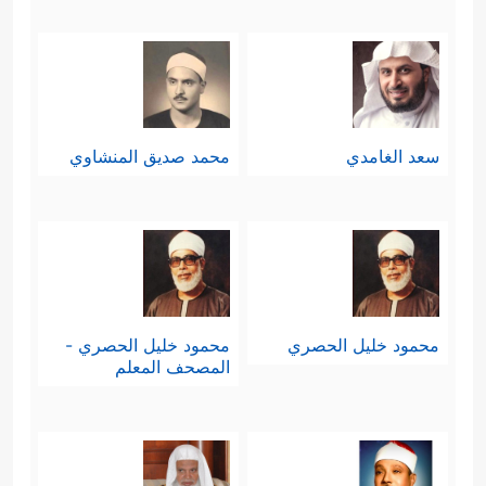
سعد الغامدي
محمد صديق المنشاوي
محمود خليل الحصري
محمود خليل الحصري -
المصحف المعلم