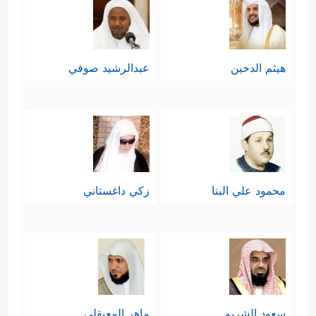
هيثم الدخين
عبدالرشيد صوفي
محمود علي البنا
زكي داغستاني
سعود الشريم
ماهر المعيقلي