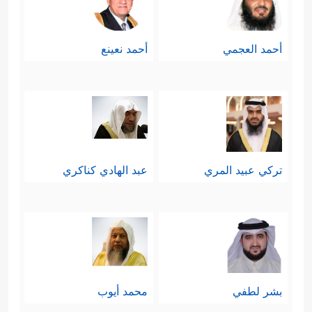
أحمد العجمي
أحمد نعينع
تركي عبيد المري
عبد الهادي كناكري
بشر لطفي
محمد أيوب