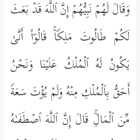
وَقَالَ لَهُمۡ نَبِیُّهُمۡ إِنَّ ٱللَّهَ قَدۡ بَعَثَ
لَكُمۡ طَالُوتَ مَلِكࣰاۚ قَالُوۤاْ أَنَّىٰ
یَكُونُ لَهُ ٱلۡمُلۡكُ عَلَیۡنَا وَنَحۡنُ
أَحَقُّ بِٱلۡمُلۡكِ مِنۡهُ وَلَمۡ یُؤۡتَ سَعَةࣰ
مِّنَ ٱلۡمَالِۚ قَالَ إِنَّ ٱللَّهَ ٱصۡطَفَىٰهُ