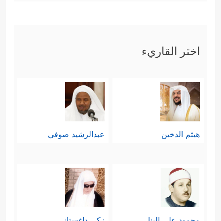
اختر القاريء
هيثم الدخين
عبدالرشيد صوفي
محمود علي البنا
زكي داغستاني