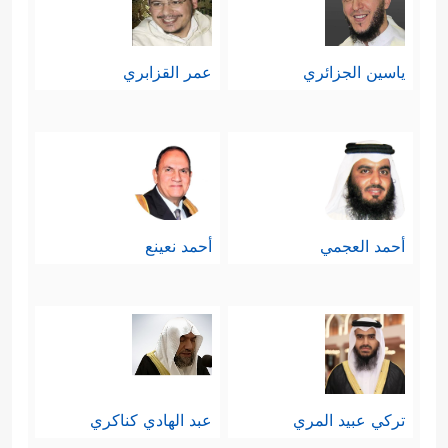
ياسين الجزائري
عمر القزابري
أحمد العجمي
أحمد نعينع
تركي عبيد المري
عبد الهادي كناكري