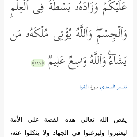
عَلَیۡكُمۡ وَزَادَهُۥ بَسۡطَةࣰ فِی ٱلۡعِلۡمِ
وَٱلۡجِسۡمِۖ وَٱللَّهُ یُؤۡتِی مُلۡكَهُۥ مَن
یَشَاۤءُۚ وَٱللَّهُ وَ ٰ⁠سِعٌ عَلِیمࣱ
﴿٢٤٧﴾
تفسير السعدي
سورة
البقرة
يقص الله تعالى هذه القصة على الأمة
ليعتبروا وليرغبوا في الجهاد ولا ينكلوا عنه،