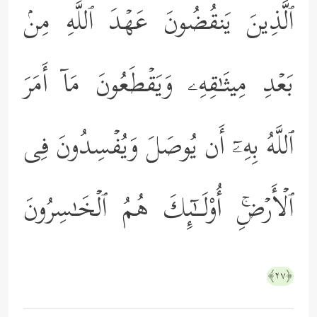
ٱلَّذِینَ یَنقُضُونَ عَهۡدَ ٱللَّهِ مِنۢ
بَعۡدِ مِیثَـٰقِهِۦ وَیَقۡطَعُونَ مَاۤ أَمَرَ
ٱللَّهُ بِهِۦۤ أَن یُوصَلَ وَیُفۡسِدُونَ فِی
ٱلۡأَرۡضِۚ أُوْلَــٰۤىِٕكَ هُمُ ٱلۡخَـٰسِرُونَ
﴿٢٧﴾