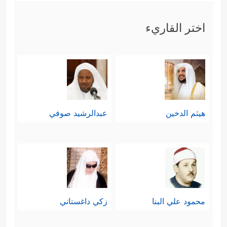
اختر القاريء
هيثم الدخين
عبدالرشيد صوفي
محمود علي البنا
زكي داغستاني