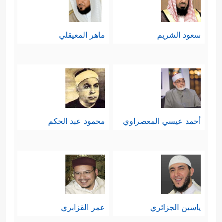
سعود الشريم
ماهر المعيقلي
أحمد عيسي المعصراوي
محمود عبد الحكم
ياسين الجزائري
عمر القزابري