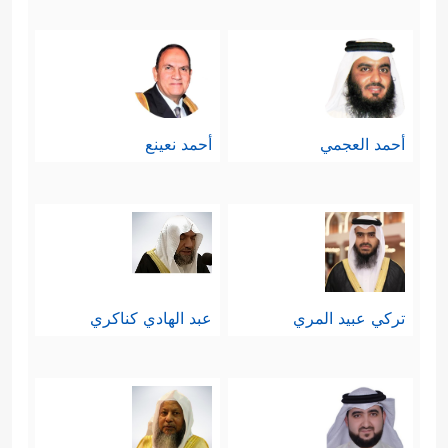
أحمد العجمي
أحمد نعينع
تركي عبيد المري
عبد الهادي كناكري