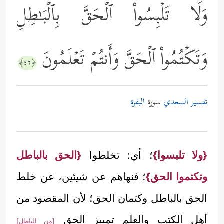
وَلَا تَلۡبِسُواْ ٱلۡحَقَّ بِٱلۡبَـٰطِلِ
وَتَكۡتُمُواْ ٱلۡحَقَّ وَأَنتُمۡ تَعۡلَمُونَ
﴿٤٢﴾
تفسير السعدي
سورة
البقرة
{ولا تلبسوا}
؛ أي: تخلطوا
{الحق بالباطل
وتكتموا الحق}
؛ فنهاهم عن شيئين، عن خلط
الحق بالباطل وكتمان الحق؛ لأن المقصود من
أهل الكتب والعلم تمييز الحق
[من الباطل]