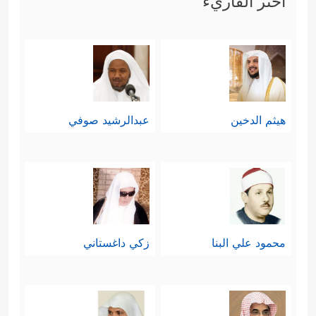
اختر القاريء
هيثم الدخين
عبدالرشيد صوفي
محمود علي البنا
زكي داغستاني