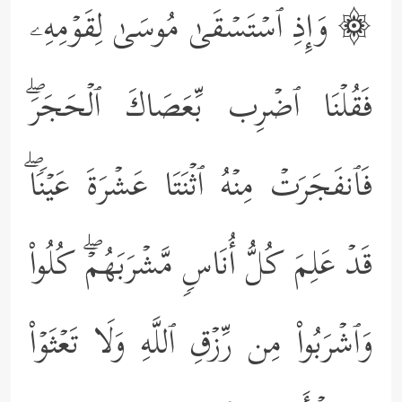
۞ وَإِذِ ٱسۡتَسۡقَىٰ مُوسَىٰ لِقَوۡمِهِۦ
فَقُلۡنَا ٱضۡرِب بِّعَصَاكَ ٱلۡحَجَرَۖ
فَٱنفَجَرَتۡ مِنۡهُ ٱثۡنَتَا عَشۡرَةَ عَیۡنࣰاۖ
قَدۡ عَلِمَ كُلُّ أُنَاسࣲ مَّشۡرَبَهُمۡۖ كُلُواْ
وَٱشۡرَبُواْ مِن رِّزۡقِ ٱللَّهِ وَلَا تَعۡثَوۡاْ