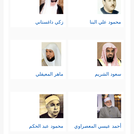
محمود علي البنا
زكي داغستاني
سعود الشريم
ماهر المعيقلي
أحمد عيسي المعصراوي
محمود عبد الحكم