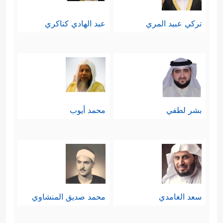
تركي عبيد المري
عبد الهادي كناكري
بشر لطفي
محمد أيوب
سعد الغامدي
محمد صديق المنشاوي