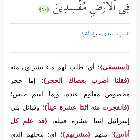
فِی ٱلۡأَرۡضِ مُفۡسِدِینَ
﴿٦٠﴾
تفسير السعدي
سورة
البقرة
{استسقى}
؛ أي: طلب لهم ماء يشربون منه
{فقلنا اضرب بعصاك الحجر}
؛ إما حجر
مخصوص معلوم عنده، وإما اسم جنس؛
{فانفجرت منه اثنتا عشرة عيناً}
؛ وقبائل بني
إسرائيل اثنتا عشرة قبيلة،
{قد علم كل
أناس}
؛ منهم
{مشربهم}
؛ أي: محلهم الذي