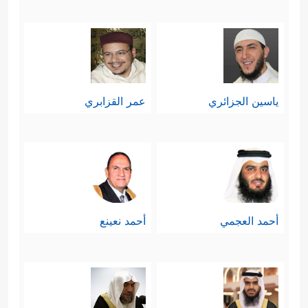
ياسين الجزائري
عمر القزابري
أحمد العجمي
أحمد نعينع