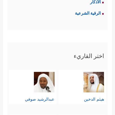
الأذكار
الرقية الشرعية
اختر القاريء
هيثم الدخين
عبدالرشيد صوفي