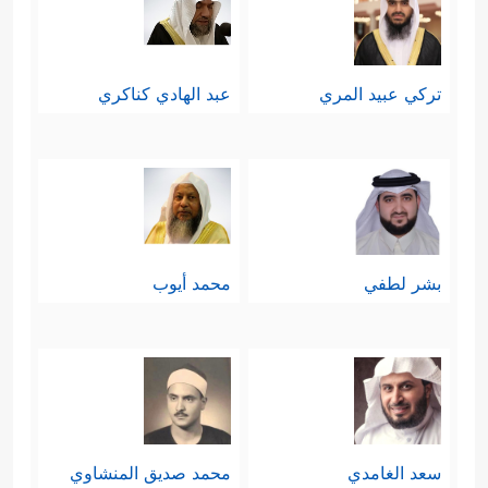
تركي عبيد المري
عبد الهادي كناكري
بشر لطفي
محمد أيوب
سعد الغامدي
محمد صديق المنشاوي