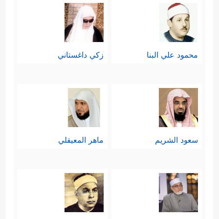
محمود علي البنا
زكي داغستاني
سعود الشريم
ماهر المعيقلي