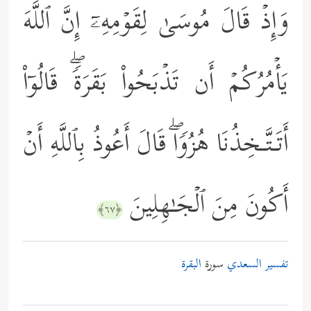
وَإِذۡ قَالَ مُوسَىٰ لِقَوۡمِهِۦۤ إِنَّ ٱللَّهَ
یَأۡمُرُكُمۡ أَن تَذۡبَحُواْ بَقَرَةࣰۖ قَالُوۤاْ
أَتَـتَّـخِذُنَا هُزُوࣰاۖ قَالَ أَعُوذُ بِٱللَّهِ أَنۡ
أَكُونَ مِنَ ٱلۡجَـٰهِلِینَ
﴿٦٧﴾
تفسير السعدي
سورة
البقرة