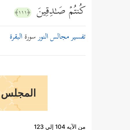
كُنتُمۡ صَـٰدِقِینَ
﴿١١١﴾
تفسير مجالس النور
سورة
البقرة
المجلس ا
من الآيه 104 إلي 123