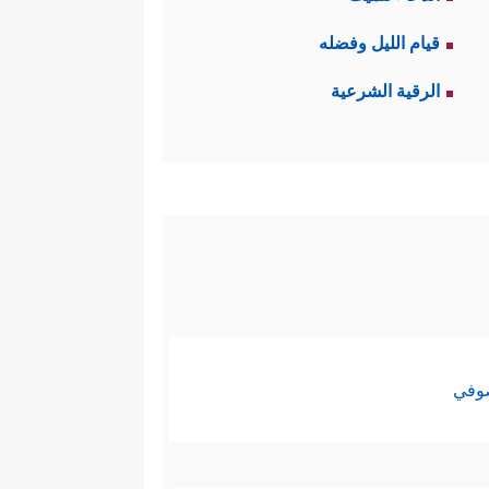
 في التشريع.
قيام الليل وفضله
دث عن تجربة استخلافية سابقة
الرقية الشرعية
ّر أصحاب التجربة السابقة لهذا
ن مصدِّقا تماما للتوراة فلا حاجة
اْ بِمَاۤ أَنزَلَ ٱللَّهُ قَالُواْ نُؤۡمِنُ بِمَاۤ أُنزِلَ عَلَیۡنَا
صوفي
ن يكون القرآن نسخة من التوراة،