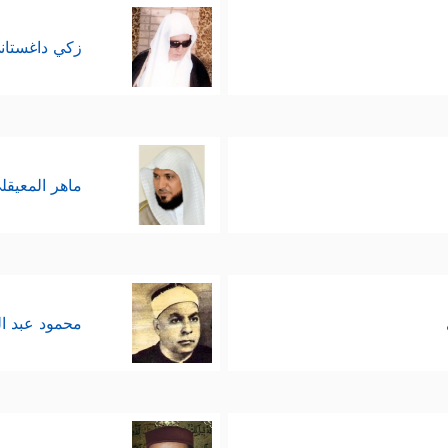
 فينسخه الله بنص القرآن لحكمة يقتضيها التدرج الت
زكي داغستان
﴿نُسي﴾
 أو
بسبب التحريف الذي تقدمت الإشارة إليه، ف
 النص القرآني مثل النص التوراتي في تحقيق غاية
ماهر المعيقل
إعجاز والبيان، والآية التي قبل آية النسخ مباشرة 
آية النسخ تكررت المناقشة ذاتها، وتقرير حال بني إسر
معروف لآية النسخ لا يتأتى إلا بقطعها من هذا السيا
محمود عبد ا
ياق فخلاصتُه: أن آيات القرآن قد نسخت ما خالفها من