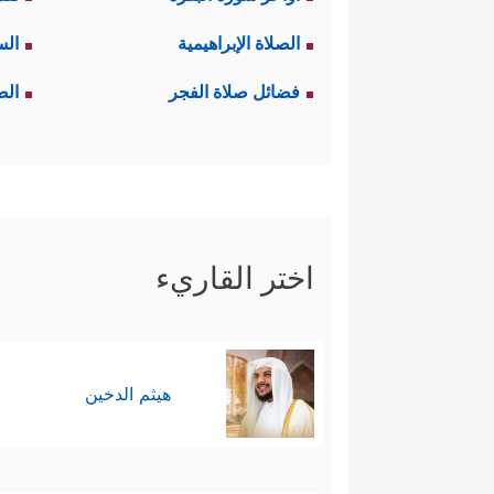
في آيات القرآن الكريم نفسها، فال
الصلاة الإبراهيمية
الس
لكنَّ السياق القرآني يوحي بم
فضائل صلاة الفجر
الص
وتجربة استخلافية لاحِقة، ورسا
القرآن حسدًا من عند أنفسهم مع أن
وقد أثار اليهود تساؤلات كثيرة حول
اختر القاريء
لنا به، وإذا كان مخالفا له فترك
وَیَكۡفُرُونَ بِمَا وَرَاۤءَهُۥ وَهُوَ ٱلۡحَقُّ مُصَدِّقࣰا لِّمَ
هيثم الدخين
وقد جاء ردّ القرآن أن الله جعل 