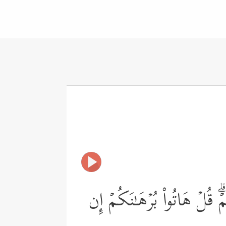
ۡۗ قُلۡ هَاتُواْ بُرۡهَـٰنَكُمۡ إِن