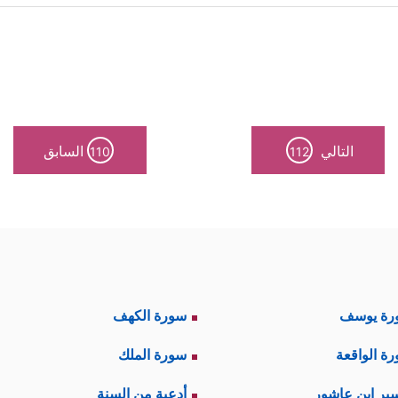
نة لا تكفي هنا، لأن العبرة بما يفهمه السامعون لا بم
المقطع على خطورة الحسد، ودور هذه الصفة الذم
التالي
السابق
110
112
ینَ كَفَرُواْ مِنۡ أَهۡلِ ٱلۡكِتَـٰبِ وَلَا ٱلۡمُشۡرِكِینَ أَن یُنَزَّلَ عَلَیۡكُم مِّنۡ خَیۡرࣲ مِّن رَّب
َهۡلِ ٱلۡكِتَـٰبِ لَوۡ یَرُدُّونَكُم مِّنۢ بَعۡدِ إِیمَـٰنِكُمۡ كُفَّارًا حَسَدࣰا مِّنۡ عِندِ أَنفُسِهِم
رة يوسف
سورة الكهف
ة الواقعة
سورة الملك
نُنسِهَا نَأۡتِ بِخَیۡرࣲ مِّنۡهَاۤ أَوۡ مِثۡلِهَاۤ﴾
ذهب أغلب المفسرين إلى 
ير ابن عاشور
أدعية من السنة