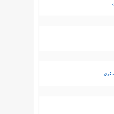
ي في التحريف والتبديل.
ها، فالآية تتحدث عن محور جوهري
.
 وهذه قاعدة قرآنية في الحوار
ناكري
قة، وكذاك هي قاعدة في البحث