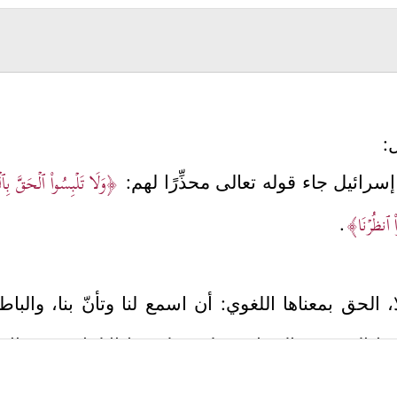
:
﴿وَلَا تَلۡبِسُواْ ٱلۡحَقَّ بِٱل
سرائيل جاء قوله تعالى محذِّرًا لهم:
واْ ٱنظُرۡنَا﴾
.
ا، الحق بمعناها اللغوي: أن اسمع لنا وتأنّ بنا، والب
ها الرعونة والحماقة، ولحصول هذا الالتباس بين الا
 نموذجٌ عمليٌّ لا غير، والأصل فيه النهي عن كلِّ قو