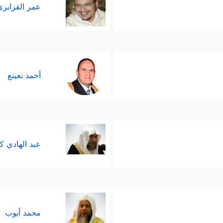
الذي حصل في التوراة بسبب طول الزمن والتدخّل البشر
عمر القزابري
لذي ختم به الرسالات، وجعله الله حاكمًا ومهيمنًا علي
﴿تجربة بني إسرائيل﴾
﴿تجربة المسلمين﴾
يَّتَين
، و
، والله أعلم
أحمد نعينع
 أَوۡ نَصَـٰرَىٰۗ تِلۡكَ أَمَانِیُّهُمۡۗ قُلۡ هَاتُواْ بُرۡهَـٰنَكُمۡ إِن كُنتُمۡ صَـٰدِقِینَ﴾
،
عبد الهادي ك
ليلكم وحجّتكم، فهذا هو الفيصل بين الوهم والحقي
يقة ويسعى لها سواء كانت كما يتمنى أو لا.
محمد أيوب