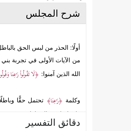
شرح المجلس
أولًا: الحذر من لبس الحق بالباطل
من الآيات الأولى في تجربة بني إ
﴿لَا تَقُولُواْ رَ ٰ⁠عِنَا وَقُولُ
الله الذين آمنوا:
﴿رَ ٰ⁠عِنَا﴾
وكلمة
تحتمل حقًّا وباطلً
وانتقاصا من المخاطب، ويعنون ب
دقائق التفسير
توجيه الخطاب بها لنبيِّه
ﷺ
، وهذا