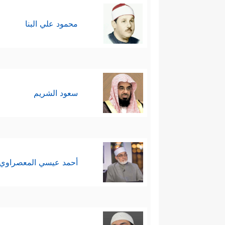
فقد يكون النص التوراتي موجودا
محمود علي البنا
وقد يكون النص التوراتي قد فُقد
النقص، وفي كلتا الح
التين
سيكون
مناسبته لحياة الناس ومصالحهم.
سعود الشريم
إضافة إلى خصوصيّة القرآن في ال
رفضهم لرسالة محمد
ﷺ
، وبعد 
مَا تَبَیَّنَ لَهُمُ ٱلۡحَقُّ﴾
والبحث الأصولي ال
أحمد عيسي المعصراوي
أما المعنى الذي يتَّسِق مع الس