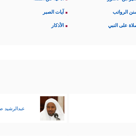
آية اللاحقة قد تنسخ السابقة لحكمة يقتَضِيها التدرُّج
نن الرواتب
آيات الصبر
عنى آخر قد يكون هو الأقرب والأنسب؛ فالآيات تتح
لاة على النبي
الأذكار
﴿التوراة﴾
﴿القرآن﴾
لة الأولى
، ورسالة الثانية
، وقد تنك
ه جاء مصدِّقًا لكتابهم التوراة.
 صلة القرآن بالتوراة، وكأنَّهم يقولون: إذا كان القرآ
﴿وَإِذَا قِیلَ لَهُمۡ ءَامِنُو
ه من باب أولى، وقد تقدّم قوله تعالى:
ا مَعَهُمۡ﴾
.
عبدالرشيد 
القرآن مُصدِّقا للتوراة، وهذا التصديق ليس معناه أ