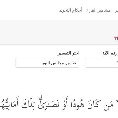
ر
مشاهير القراء
أحكام التجويد
رقم الآية
اختر التفسير
َا مَن كَانَ هُودًا أَوۡ نَصَـٰرَىٰۗ تِلۡكَ أَمَانِیُّهُم