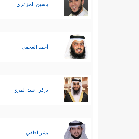
وأنَّها أتمَّت النقص والنسيان 
ياسين الجزائري
وعليه فإن القرآن هو كلام الله ا
في العلاقة بين التجربتين الاستخلاف
أحمد العجمي
رابعًا: العبرة بالدليل لا بالأمانيِّ:
﴿وَقَالُواْ لَن یَدۡخُلَ ٱلۡجَنَّةَ إِلَّا مَن كَانَ هُودًا
والمجادلة.
تركي عبيد المري
﴿قُلۡ هَاتُواْ بُرۡهَـٰنَكُمۡ﴾
أي: قدِّموا د
العلمي؛ فالباحث الحق يطلب الحق
بشر لطفي