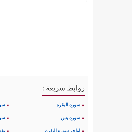
بالباطل عند المتلقي، والنية الحس
ثانيًا: الحسد طريق الضلال:
يؤكّد القرآن الكريم في هذا 
﴿مَّا یَوَدُّ ٱلَّذِ
المستقيم، فيقول أولًا:
﴿وَدَّ كَثِیرࣱ مِّنۡ أ
ثم يؤكِّد ويصرِّح أكثر:
روابط سريعة :
سورة البقرة
سو
ثالثًا: الحكم للرسالة الخاتمة:
سورة يس
سور
﴿مَا نَنسَخۡ مِنۡ ءَایَةٍ أَوۡ 
في قوله تعالى:
اواخر سورة البقرة
تفس