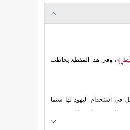
ۡبَـٰطِلِ﴾
، وفي هذا المقطع يخاطب
اطل في استخدام اليهود لها شتما
ستعمالين جاء النهي الصريح عن
ل أو فعل يؤدّي إلى التباس الحق