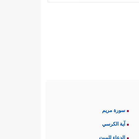
ا يقصده المتكلمون.
يمة في صدّ الناس عن الصراط
ِّكُمۡۚ وَٱللَّهُ یَخۡتَصُّ بِرَحۡمَتِهِۦ مَن یَشَاۤءُ﴾
.
 مِّنۢ بَعۡدِ مَا تَبَیَّنَ لَهُمُ ٱلۡحَقُّ﴾
.
سورة مريم
آية الكرسي
أن المقصود بالنسخ هنا النسخ
الدعاء للميت