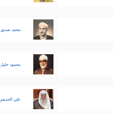
دة في العلوم الطبيعية والتجريبية، فتوصّلوا با
ا قصّروا في تطبيق هذه القاعدة على البحوث الدينيّة 
محمد صديق 
لأمم، وهو ركن في هويّة كل أمّة؛ كالجنس، واللون، والل
دون الشعور بالحاجة إلى التغيير.
محمود خليل 
َهُۥۤ أَجۡرُهُۥ عِندَ رَبِّهِۦ﴾
فالإسلام الحق هو الذي يثمر إحسانً
علي الحذيفي
والعدوان منهج الظالمين: