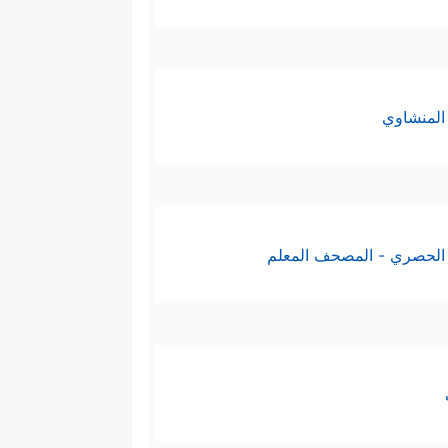
لفعل إلى نتائج مبهرة في الطب
واعتمدوا طريقة التقليد باعتبار
المنشاوي
غة، والتاريخ، ولا مجال لتغييره؛
الحصري - المصحف المعلم
ا إلى الناس وإتقانًا في العمل،