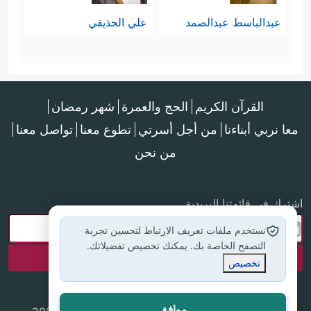
عبدالباسط عبدالصمد
علي الحذيفي
أما المعنى الذي يتَّسِق مع السياق
فخلاصتُه: أن آيات القرآن قد نسخت ما
خالفها من أحكام شرعية وردت في
القرآن الكريم
الحج والعمرة
شهر رمضان
معا نربي أبناءنا
من أجل أسرتي
تطوع معنا
تواصل معنا
التوراة، وأنَّها أتمَّت النقص والنسيان
من نحن
الذي حصل في التوراة بسبب طول
الزمن والتدخّل البشري في التحريف
اشترك في قائمتنا البريدية
والتبديل.
نستخدم ملفات تعريف الارتباط لتحسين تجربة
التصفح الخاصة بك. يمكنك تخصيص تفضيلاتك.
وعليه فإن القرآن هو كلام الله الذي ختم
تخصيص
به الرسالات، وجعله الله حاكمًا ومهيمنًا
موافق