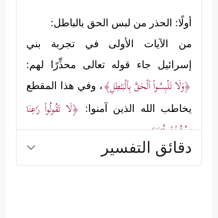
أولًا: الحذر من لبس الحق بالباطل:
من الآيات الأولى في تجربة بني
إسرائيل جاء قوله تعالى محذِّرًا لهم:
﴿وَلَا تَلۡبِسُواْ ٱلۡحَقَّ بِٱلۡبَـٰطِلِ﴾
، وفي هذا المقطع
﴿لَا تَقُولُواْ رَ ٰ⁠عِنَا
يخاطب الله الذين آمنوا:
وَقُولُواْ ٱنظُرۡنَا﴾
.
دقائق التفسير
﴿رَ ٰ⁠عِنَا﴾
وكلمة
تحتمل حقًّا وباطلًا، الحق
بمعناها اللغوي: أن اسمع لنا وتأنّ بنا،