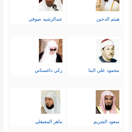
لكنَّ السياق القرآني يوحي بمعنى آخر
قد يكون هو الأقرب والأنسب؛ فالآيات
هيثم الدخين
عبدالرشيد صوفي
تتحدث عن تجربة استخلافية سابقة
وتجربة استخلافية لاحِقة، ورسالة الأولى
﴿التوراة﴾
﴿القرآن﴾
، ورسالة الثانية
، وقد
محمود علي البنا
زكي داغستاني
تنكّر أصحاب التجربة السابقة لهذا
القرآن حسدًا من عند أنفسهم مع أنه
جاء مصدِّقًا لكتابهم التوراة.
وقد أثار اليهود تساؤلات كثيرة حول صلة
سعود الشريم
ماهر المعيقلي