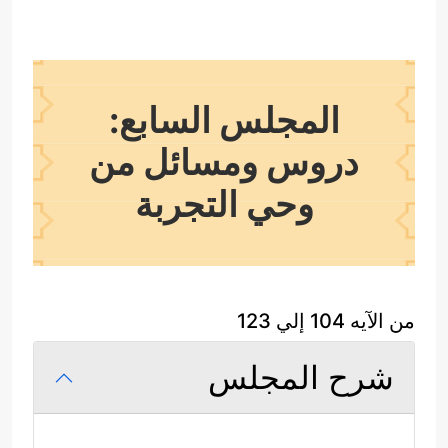
المجلس السابع:
دروس ومسائل من
وحي التجربة
من الآيه 104 إلي 123
شرح المجلس