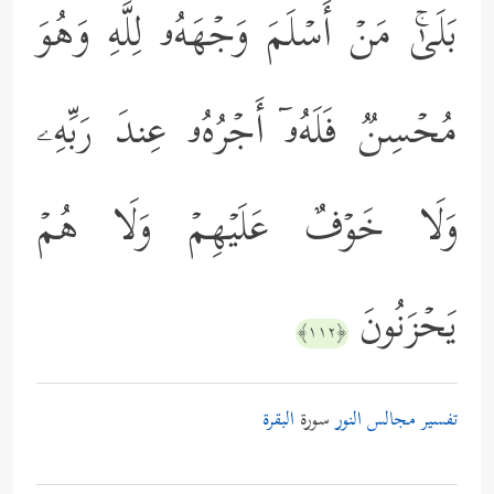
بَلَىٰۚ مَنۡ أَسۡلَمَ وَجۡهَهُۥ لِلَّهِ وَهُوَ
مُحۡسِنࣱ فَلَهُۥۤ أَجۡرُهُۥ عِندَ رَبِّهِۦ
وَلَا خَوۡفٌ عَلَیۡهِمۡ وَلَا هُمۡ
یَحۡزَنُونَ
﴿١١٢﴾
تفسير مجالس النور
سورة
البقرة