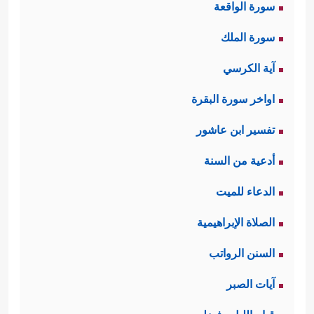
سورة الواقعة
سورة الملك
ثانيًا: الحسد طريق الضلال:
آية الكرسي
يؤكّد القرآن الكريم في هذا المقطع
اواخر سورة البقرة
على خطورة الحسد، ودور هذه الصفة
تفسير ابن عاشور
الذميمة في صدّ الناس عن الصراط
أدعية من السنة
﴿مَّا یَوَدُّ ٱلَّذِینَ كَفَرُواْ
المستقيم، فيقول أولًا:
الدعاء للميت
مِنۡ أَهۡلِ ٱلۡكِتَـٰبِ وَلَا ٱلۡمُشۡرِكِینَ أَن یُنَزَّلَ عَلَیۡكُم مِّنۡ
الصلاة الإبراهيمية
خَیۡرࣲ مِّن رَّبِّكُمۡۚ وَٱللَّهُ یَخۡتَصُّ بِرَحۡمَتِهِۦ مَن یَشَاۤءُ﴾
.
السنن الرواتب
آيات الصبر
﴿وَدَّ كَثِیرࣱ مِّنۡ أَهۡلِ
ثم يؤكِّد ويصرِّح أكثر: