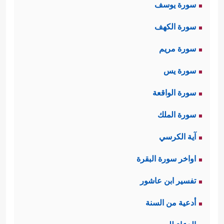
سورة يوسف
الاستخلاف إنما هو تكليف لآدم وذريته
سورة الكهف
بإدارة هذه الأرض، وإعمارها وتنظيمها
سورة مريم
بالمنهج الذي يرضاه الخالق الكريم ـ،
سورة يس
والآية التي قبل هذا المقطع مباشرة
﴿هُوَ ٱلَّذِی خَلَقَ لَكُم مَّا فِی ٱلۡأَرۡضِ
تقول:
سورة الواقعة
سورة الملك
جَمِیعࣰا﴾
.
آية الكرسي
اواخر سورة البقرة
فالأرض خُلِقَت لآدم، وآدمُ خُلِق ليكون
تفسير ابن عاشور
خليفة لله على هذه الأرض، وليس في
أدعية من السنة
هذا الاستخلاف ما يوحي بضعف