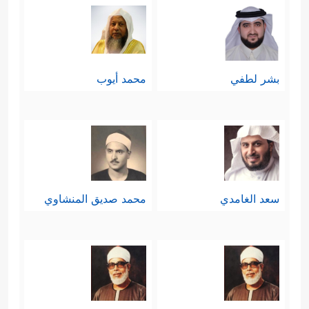
تتناسب مع تنوُّع المهمّة، والفوارق
الموجودة في طرائق إدارتها عقلًا
وعاطفة وشدَّة ورقَّة وهكذا، والسعي
بشر لطفي
محمد أيوب
لتقليص الفوارق بين النوعين يضر بهما
وبالمهمة الملقاة على عاتقهما.
خامسًا: العبادة شرط السعادة:
سعد الغامدي
محمد صديق المنشاوي
﴿فَأَزَلَّهُمَا ٱلشَّیۡطَـٰنُ عَنۡهَا فَأَخۡرَجَهُمَا مِمَّا كَانَا فِیهِ﴾
أي: أزلَّهما الشيطان عن طاعة ربهما،
فأخرجهما الله من جنته، وهذا من أجل