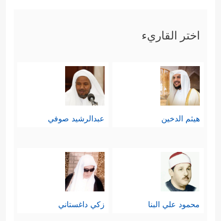
واستبعاد للغاية الجليلة التي بسطها
القرآن في أكثر من موضِع، والله أعلم.
اختر القاريء
ثانيًا: العلم شرط الاستخلاف الأول:
حينما قدَّم الملائكة أنفسهم تقربًا إلى
بارئهم بما عندهم من حسن التعبُّد:
هيثم الدخين
عبدالرشيد صوفي
﴿وَنَحۡنُ نُسَبِّحُ بِحَمۡدِكَ وَنُقَدِّسُ لَكَ﴾
، ردّ الله
﴿وَعَلَّمَ ءَادَمَ ٱلۡأَسۡمَاۤءَ كُلَّهَا﴾
تعالى عليهم:
؛
فالعلم الذي ميَّز الله به آدم هو الذي
يؤهّله لهذا الاستخلاف، وهي إشارةٌ إلى
محمود علي البنا
زكي داغستاني
أن هذه الأرض لن تُدار أو تُعمر بغير