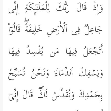
وَإِذۡ قَالَ رَبُّكَ لِلۡمَلَـٰۤىِٕكَةِ إِنِّی
جَاعِلࣱ فِی ٱلۡأَرۡضِ خَلِیفَةࣰۖ قَالُوۤاْ
أَتَجۡعَلُ فِیهَا مَن یُفۡسِدُ فِیهَا
وَیَسۡفِكُ ٱلدِّمَاۤءَ وَنَحۡنُ نُسَبِّحُ
بِحَمۡدِكَ وَنُقَدِّسُ لَكَۖ قَالَ إِنِّیۤ