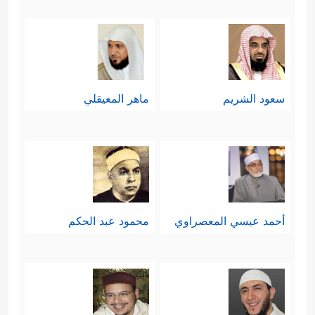
العلم.
ثالثًا: تكريمُ الله تعالى لآدم:
سعود الشريم
ماهر المعيقلي
وقد تجسَّد هنا بسجود الملائكة له بأمر
من الله تعالى، فهذه هي القيمة الكبرى
التي تُستنبط من ذلك السجود، أما
الخوض في هيئة السجود وما ينبني عليه
أحمد عيسي المعصراوي
محمود عبد الحكم
من تساؤلات وإشكالات فهو قول في
الغيب بلا دليل، وقياس الغيب على عالم
الشهادة لا يصح، واستنباط حكم فقهي