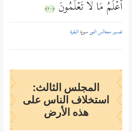
أَعۡلَمُ مَا لَا تَعۡلَمُونَ
﴿٣٠﴾
تفسير مجالس النور
سورة
البقرة
المجلس الثالث:
استخلاف الناس على
هذه الأرض