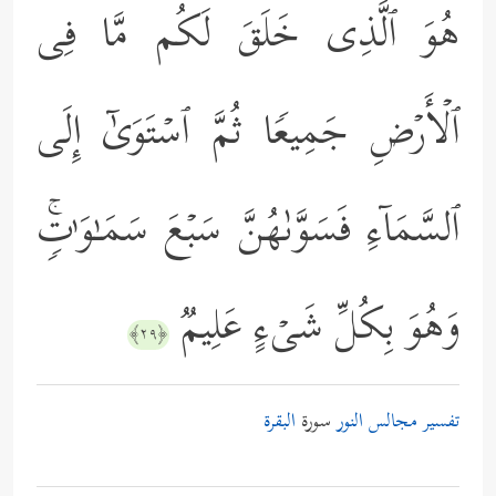
هُوَ ٱلَّذِی خَلَقَ لَكُم مَّا فِی
ٱلۡأَرۡضِ جَمِیعࣰا ثُمَّ ٱسۡتَوَىٰۤ إِلَى
ٱلسَّمَاۤءِ فَسَوَّىٰهُنَّ سَبۡعَ سَمَـٰوَ ٰ⁠تࣲۚ
وَهُوَ بِكُلِّ شَیۡءٍ عَلِیمࣱ
﴿٢٩﴾
تفسير مجالس النور
سورة
البقرة