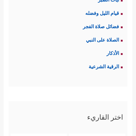
رجع إلى ما بدأت به
الفاتحة
، فهناك قال:
قيام الليل وفضله
﴿رَبِّ ٱلۡعَـٰلَمِینَ﴾
﴿یَــٰۤـأَیُّهَا ٱلنَّاسُ﴾
، وهنا قال:
.
فضائل صلاة الفجر
إن التصنيف الأقرب للعدل وللواقع هو
الصلاة على النبي
التصنيف الرباعي؛ ذاك لأنَّ عامة الناس
الأذكار
ممَّن لم تبلغهم الدعوة، أو بلَغَتهم بصورة
الرقية الشرعية
ناقصة ومشوَّهة وغير مقنعة لا يمكن
حشرهم في خانة الكافرين، خاصَّة
بالأوصاف التي حدَّدَتها الآيتان السادسة
والسابعة في وصف الكافرين.
اختر القاريء
إنَّ القرآن حينما يقول: