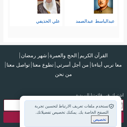
الأحكام، بخلاف
البقرة
والتي هي سورة
مدنيّة؛ حيث إن حقيقة المنافقين لا
عبدالباسط عبدالصمد
علي الحذيفي
تختلف عند الله عن حقيقة الكافرين،
بينما التفريق بينهما ضروريٌّ في التعامل
اليوميِّ، وفي الأحكام الفقهيَّة المتعلقة
القرآن الكريم
الحج والعمرة
شهر رمضان
به، وهذا هو الذي بدأت بتفصيله سورة
معا نربي أبناءنا
من أجل أسرتي
تطوع معنا
تواصل معنا
من نحن
البقرة
.
اشترك في قائمتنا البريدية
وأخيرًا: فإن المنافقين لم يَظهروا إلا في
نستخدم ملفات تعريف الارتباط لتحسين تجربة
المدينة؛ وبما أن
الفاتحة
التصفح الخاصة بك. يمكنك تخصيص تفضيلاتك.
نزلت في مكّة
تخصيص
فقد اكتفى القرآن ببيان أسباب