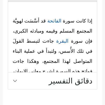
إذا كانت سورة
الفاتحة
قد أسَّسَت لهويَّة
المجتمع المسلم وقيمه ومبادئه الكبرى،
فإن سورة
البقرة
جاءت لتبسط القولَ
في تلك الأُسس، ولتبدأ في عملية البناء
المتواصل لهذا المجتمع، وهكذا جاءت
فواتح هذه السورة لشرح معاني الإيمان،
دقائق التفسير
وبيان مرجعية المؤمنين، وصفاتهم
وخصائصهم في مُقارنة طويلة ومفصَّلة
مع المجتمعات الأخرى المحيطة بهم،