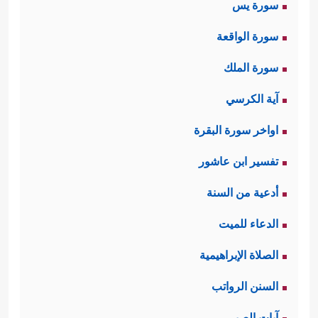
سورة يس
عنه عنادًا واستكبارًا، والضالُّون هم
سورة الواقعة
التائِهُون بسبب الجهل والتقليد الأعمى
سورة الملك
للآباء والكُبَراء.
آية الكرسي
اواخر سورة البقرة
في مُقدِّمات
البقرة
جاء التصنيف
تفسير ابن عاشور
بطريقة أخرى، والذين تناولوا هذا
أدعية من السنة
﴿المؤمنين،
التصنيف حصَرُوه في ثلاثة:
الدعاء للميت
والكافرين، والمنافقين﴾
، والذي رأيتُه أنَّه
الصلاة الإبراهيمية
تصنيفٌ رباعيٌّ أيضًا، ذَكَرَ الله فيه
السنن الرواتب
المؤمنين، فالكافرين، فالمنافقين، ثم
آيات الصبر