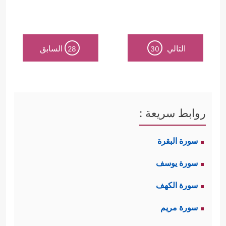
وكما يأتي:
التالي
السابق
28
30
أولًا: تقسيم المجتمع:
في سورة
الفاتحة
كانت الإشارة إلى
﴿ٱلۡعَـٰلَمِینَ﴾
﴿المهتدين﴾
﴿ٱلۡمَغۡضُوبِ
، و
و
روابط سريعة :
عَلَیۡهِمۡ﴾
﴿ٱلضَّاۤلِّینَ﴾
، و
فالعالَمُون هم الخلق
سورة البقرة
قبل تصنيفهم بحسب مواقفهم من
سورة يوسف
﴿ٱلصِّرَ ٰ⁠طَ ٱلۡمُسۡتَقِیمَ﴾
، والمُهتَدون هم
سورة الكهف
السائرون على هذا الصراط، والمغضوب
سورة مريم
عليهم هم الذين تنكَّبُوا الصراط وحادُوا