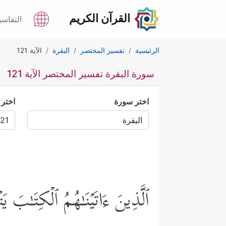
القرآن الكريم
التفاسي
الرئيسية
تفسير المختصر
البقرة
الآية 121
سورة البقرة تفسير المختصر الآية 121
اختر سورة
اختر 
ٱلَّذِینَ ءَاتَیۡنَـٰهُمُ ٱلۡكِتَـٰبَ یَتۡ