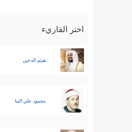
اختر القاريء
هيثم الدخين
محمود علي البنا