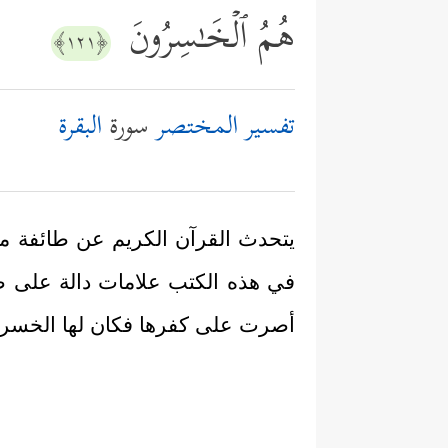
هُمُ ٱلۡخَـٰسِرُونَ
﴿١٢١﴾
تفسير المختصر
سورة
البقرة
يتحدث القرآن الكريم عن طائفة من 
في هذه الكتب علامات دالة على صد
أصرت على كفرها فكان لها الخسر