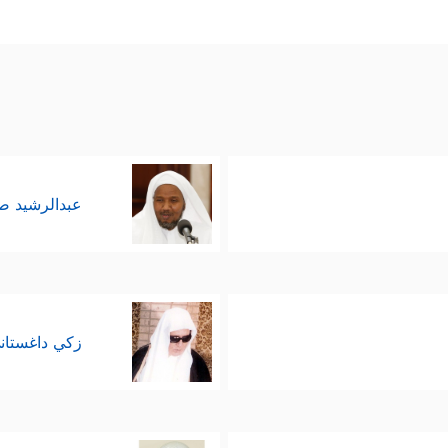
عبدالرشيد 
زكي داغستان