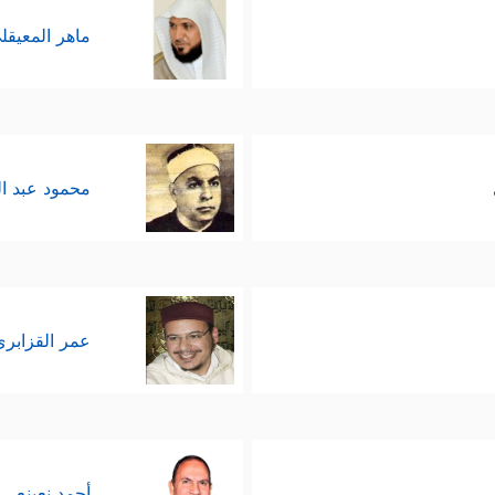
ماهر المعيقل
محمود عبد ا
عمر القزابري
أحمد نعينع