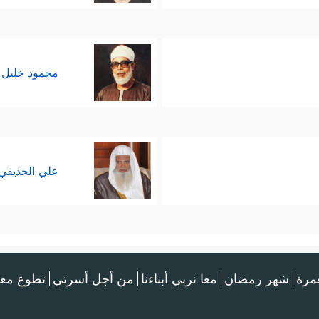
محمود خليل 
علي الحذيفي
عمرة
شهر رمضان
معا نربي أبناءنا
من أجل أسرتي
تطوع معن