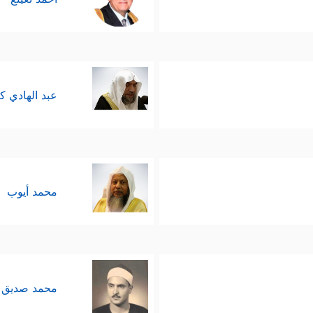
عبد الهادي ك
محمد أيوب
محمد صديق 