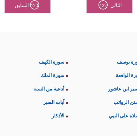
التالي
السابق
120
122
رة يوسف
سورة الكهف
ة الواقعة
سورة الملك
ير ابن عاشور
أدعية من السنة
نن الرواتب
آيات الصبر
لاة على النبي
الأذكار