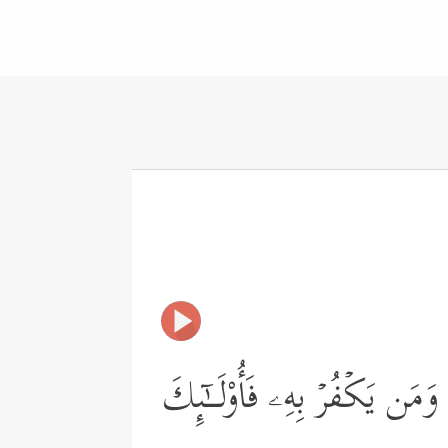
ۗ وَمَن یَكۡفُرۡ بِهِۦ فَأُوْلَــٰۤىِٕكَ