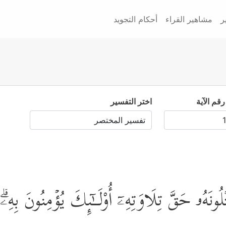
ر
مشاهير القراء
أحكام التجويد
رقم الآية
اختر التفسير
لُونَهُۥ حَقَّ تِلَاوَتِهِۦۤ أُوْلَــٰۤىِٕكَ یُؤۡمِنُونَ بِهِۦ