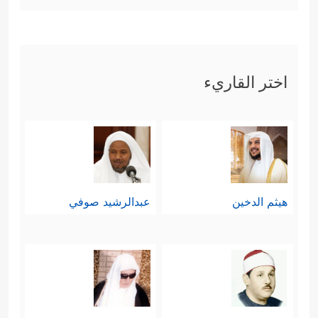
اختر القاريء
هيثم الدخين
عبدالرشيد صوفي