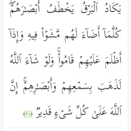
یَكَادُ ٱلۡبَرۡقُ یَخۡطَفُ أَبۡصَـٰرَهُمۡۖ
كُلَّمَاۤ أَضَاۤءَ لَهُم مَّشَوۡاْ فِیهِ وَإِذَاۤ
أَظۡلَمَ عَلَیۡهِمۡ قَامُواْۚ وَلَوۡ شَاۤءَ ٱللَّهُ
لَذَهَبَ بِسَمۡعِهِمۡ وَأَبۡصَـٰرِهِمۡۚ إِنَّ
ٱللَّهَ عَلَىٰ كُلِّ شَیۡءࣲ قَدِیرࣱ
﴿٢٠﴾