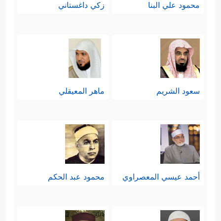
محمود علي البنا
زكي داغستاني
سعود الشريم
ماهر المعيقلي
أحمد عيسي المعصراوي
محمود عبد الحكم