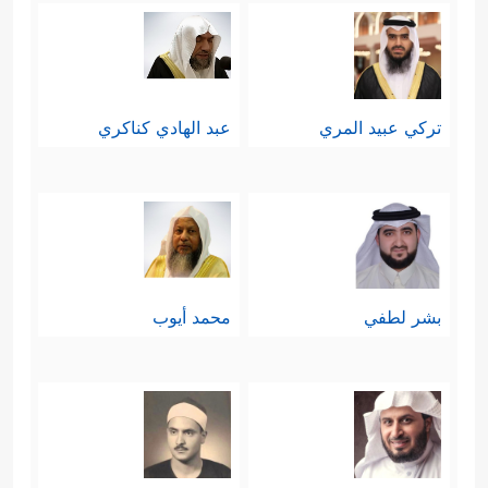
تركي عبيد المري
عبد الهادي كناكري
بشر لطفي
محمد أيوب