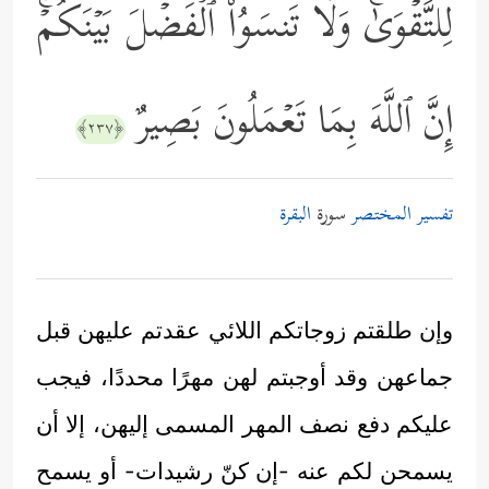
لِلتَّقۡوَىٰۚ وَلَا تَنسَوُاْ ٱلۡفَضۡلَ بَیۡنَكُمۡۚ
إِنَّ ٱللَّهَ بِمَا تَعۡمَلُونَ بَصِیرٌ
﴿٢٣٧﴾
تفسير المختصر
سورة
البقرة
وإن طلقتم زوجاتكم اللائي عقدتم عليهن قبل
جماعهن وقد أوجبتم لهن مهرًا محددًا، فيجب
عليكم دفع نصف المهر المسمى إليهن، إلا أن
يسمحن لكم عنه -إن كنّ رشيدات- أو يسمح