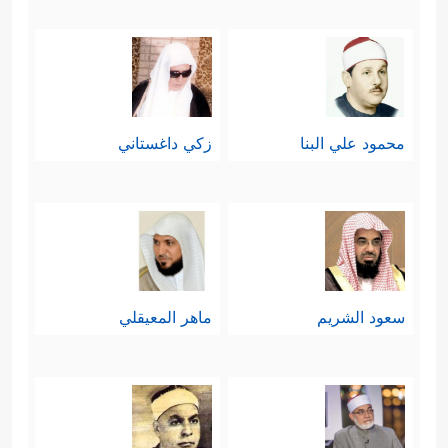
محمود علي البنا
زكي داغستاني
سعود الشريم
ماهر المعيقلي