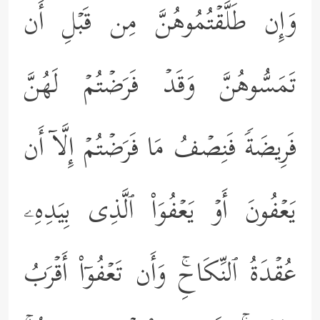
وَإِن طَلَّقۡتُمُوهُنَّ مِن قَبۡلِ أَن
تَمَسُّوهُنَّ وَقَدۡ فَرَضۡتُمۡ لَهُنَّ
فَرِیضَةࣰ فَنِصۡفُ مَا فَرَضۡتُمۡ إِلَّاۤ أَن
یَعۡفُونَ أَوۡ یَعۡفُوَاْ ٱلَّذِی بِیَدِهِۦ
عُقۡدَةُ ٱلنِّكَاحِۚ وَأَن تَعۡفُوۤاْ أَقۡرَبُ