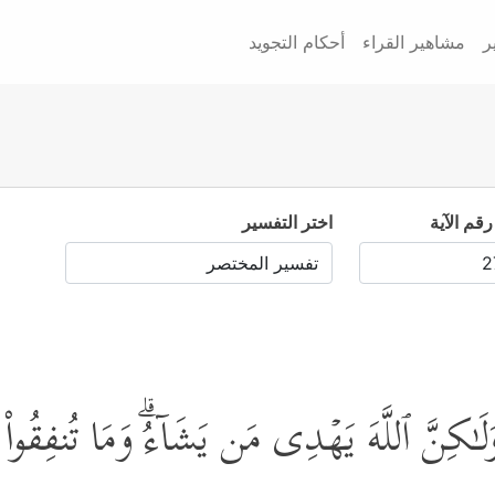
ر
مشاهير القراء
أحكام التجويد
رقم الآية
اختر التفسير
كِنَّ ٱللَّهَ یَهۡدِی مَن یَشَاۤءُۗ وَمَا تُنفِقُواْ 