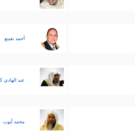
أحمد نعينع
عبد الهادي ك
محمد أيوب