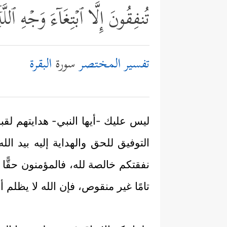
تُنفِقُونَ إِلَّا ٱبۡتِغَاۤءَ وَجۡهِ ٱلل
تفسير المختصر
سورة
البقرة
ليس عليك -أيها النبي- هدايتهم لقب
التوفيق للحق والهداية إليه بيد ال
نفقتكم خالصة لله، فالمؤمنون حقًّا لا 
تامًا غير منقوص، فإن الله لا يظلم أح