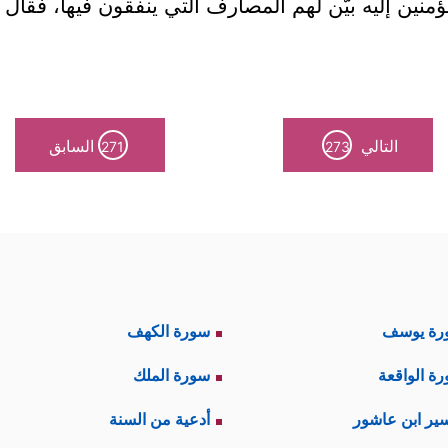
ؤمنين إليه بيَّن لهم المصارف التي ينفقون فيها، فقال
التالي
السابق
271
273
رة يوسف
سورة الكهف
ة الواقعة
سورة الملك
ير ابن عاشور
أدعية من السنة