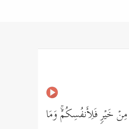
مِنۡ خَیۡرࣲ فَلِأَنفُسِكُمۡۚ وَمَا