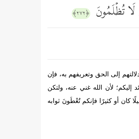
ُمۡ لَا تُظۡلَمُونَ
﴿٢٧٢﴾
لالتهم إلى الحق وتعريفهم به، فإن
د إليكم؛ لأن الله غني عنه، ولتكن
 كان أو كثيرًا فإنكم تُعْطَونَ ثوابه