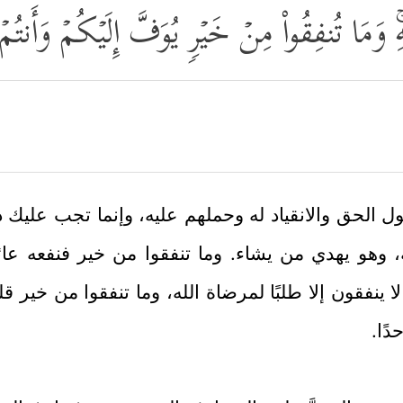
َّهِۚ وَمَا تُنفِقُواْ مِنۡ خَیۡرࣲ یُوَفَّ إِلَیۡكُمۡ وَأَنت
ول الحق والانقياد له وحملهم عليه، وإنما تجب عليك د
له، وهو يهدي من يشاء. وما تنفقوا من خير فنفعه عائ
ينفقون إلا طلبًا لمرضاة الله، وما تنفقوا من خير قليلًا
دًا.