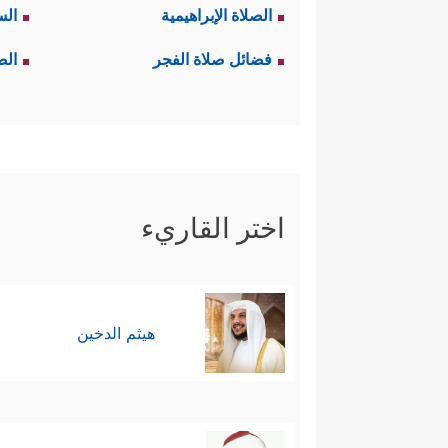
الصلاة الإبراهيمية
الس
فضائل صلاة الفجر
الص
اختر القاريء
هيثم الدخين