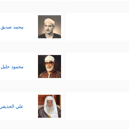
محمد صديق 
محمود خليل 
علي الحذيفي