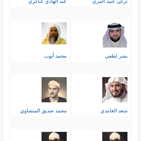
تركي عبيد المري
عبد الهادي كناكري
رَبِّكَ خَیۡرࣱ وَأَبۡقَىٰ﴾
.
بشر لطفي
محمد أيوب
سعد الغامدي
محمد صديق المنشاوي