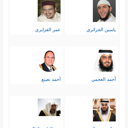
﴿فَٱصۡبِرۡ عَلَىٰ مَا یَقُولُونَ وَسَبِّحۡ بِحَمۡدِ
كلِّ الأحوال
رَبِّكَ قَبۡلَ طُلُوعِ ٱلشَّمۡسِ وَقَبۡلَ غُرُوبِهَاۖ وَمِنۡ ءَانَاۤىِٕ ٱلَّیۡلِ
ياسين الجزائري
عمر القزابري
فَسَبِّحۡ وَأَطۡرَافَ ٱلنَّهَارِ لَعَلَّكَ تَرۡضَىٰ﴾
ثم يُوصِي
بتذكير الأهل، وحثَّهم على الطاعة،
وإقامة الصلاة، والتدرّع بالصبر مع كلِّ
﴿وَأۡمُرۡ أَهۡلَكَ بِٱلصَّلَوٰةِ وَٱصۡطَبِرۡ عَلَیۡهَاۖ﴾
ذلك
.
أحمد العجمي
أحمد نعينع
خامسًا: يدعو الله ـ كلَّ سائر على هذا
الطريق أنْ يحذَرَ مزالق الفتنة، ومداخل
﴿وَلَا تَمُدَّنَّ عَیۡنَیۡكَ إِلَىٰ مَا مَتَّعۡنَا بِهِۦۤ
الشيطان
أَزۡوَ ٰ⁠جࣰا مِّنۡهُمۡ زَهۡرَةَ ٱلۡحَیَوٰةِ ٱلدُّنۡیَا لِنَفۡتِنَهُمۡ فِیهِۚ وَرِزۡقُ