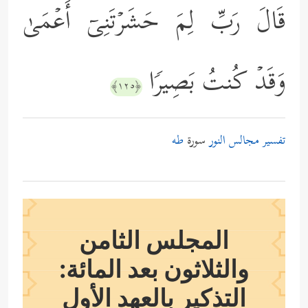
قَالَ رَبِّ لِمَ حَشَرۡتَنِیۤ أَعۡمَىٰ
وَقَدۡ كُنتُ بَصِیرࣰا
﴿١٢٥﴾
تفسير مجالس النور
سورة
طه
المجلس الثامن
والثلاثون بعد المائة:
التذكير بالعهد الأول