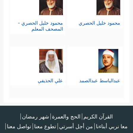
محمود خليل الحصري
محمود خليل الحصري -
المصحف المعلم
عبدالباسط عبدالصمد
علي الحذيفي
القرآن الكريم
الحج والعمرة
شهر رمضان
معا نربي أبناءنا
من أجل أسرتي
تطوع معنا
تواصل معنا