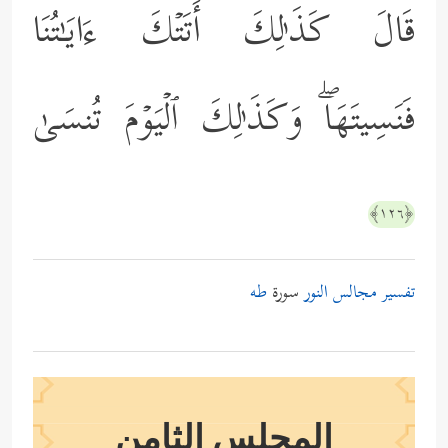
قَالَ كَذَ ٰ⁠لِكَ أَتَتۡكَ ءَایَـٰتُنَا
فَنَسِیتَهَاۖ وَكَذَ ٰ⁠لِكَ ٱلۡیَوۡمَ تُنسَىٰ
﴿١٢٦﴾
تفسير مجالس النور
سورة
طه
المجلس الثامن