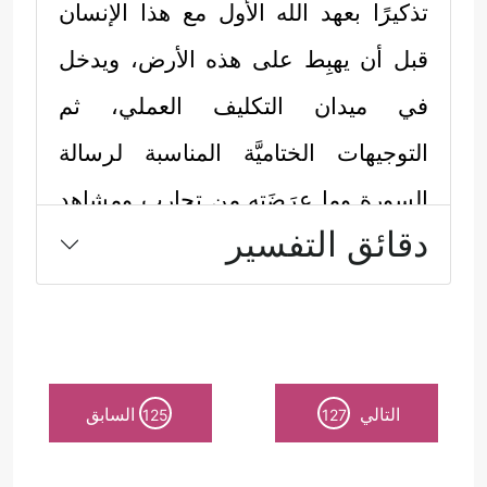
تذكيرًا بعهد الله الأول مع هذا الإنسان
قبل أن يهبِط على هذه الأرض، ويدخل
في ميدان التكليف العملي، ثم
التوجيهات الختاميَّة المناسبة لرسالة
السورة وما عرَضَته من تجارب ومشاهد
دقائق التفسير
وأحداث، وكما يأتي:
أولًا: عهِدَ الله لآدم بالخلافة فأسجَدَ له
﴿وَلَقَدۡ
ملائكته، وحذَّرَه مِن كَيدِ الشيطان
عَهِدۡنَاۤ إِلَىٰۤ ءَادَمَ مِن قَبۡلُ فَنَسِیَ وَلَمۡ نَجِدۡ لَهُۥ عَزۡمࣰا
التالي
السابق
125
127
﴿١١٥﴾
وَإِذۡ قُلۡنَا لِلۡمَلَـٰۤىِٕكَةِ ٱسۡجُدُواْ لِـَٔادَمَ فَسَجَدُوۤاْ