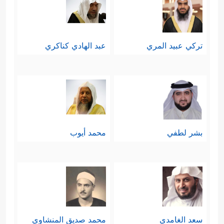
﴿وَلَا تَمُدَّنَّ عَیۡنَیۡكَ إِلَىٰ مَا مَتَّعۡنَا بِهِۦۤ
الشيطان
أَزۡوَ ٰ⁠جࣰا مِّنۡهُمۡ زَهۡرَةَ ٱلۡحَیَوٰةِ ٱلدُّنۡیَا لِنَفۡتِنَهُمۡ فِیهِۚ وَرِزۡقُ
تركي عبيد المري
عبد الهادي كناكري
رَبِّكَ خَیۡرࣱ وَأَبۡقَىٰ﴾
.
بشر لطفي
محمد أيوب
سعد الغامدي
محمد صديق المنشاوي