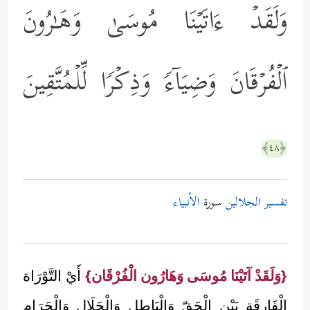
وَلَقَدۡ ءَاتَیۡنَا مُوسَىٰ وَهَـٰرُونَ
ٱلۡفُرۡقَانَ وَضِیَاۤءࣰ وَذِكۡرࣰا لِّلۡمُتَّقِینَ
﴿٤٨﴾
تفسير الجلالين
سورة
الأنبياء
{وَلَقَدْ آتَيْنَا مُوسَى وَهَارُون الْفُرْقَان}
أَيْ التَّوْرَاة
الْفَارِقَة بَيْن الْحَقّ وَالْبَاطِل وَالْحَلَال وَالْحَرَام