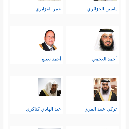
ياسين الجزائري
عمر القزابري
أحمد العجمي
أحمد نعينع
تركي عبيد المري
عبد الهادي كناكري