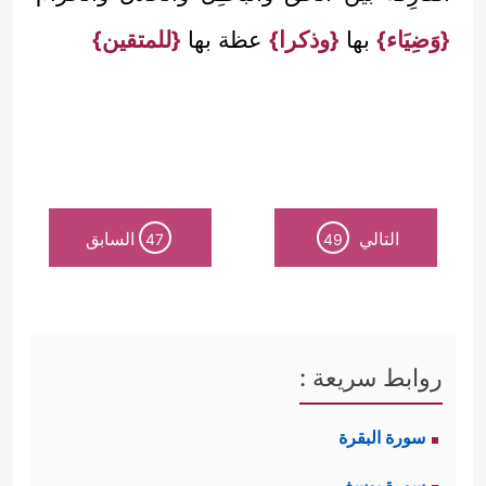
{وَضِيَاء}
بها
{وذكرا}
عظة بها
{للمتقين}
التالي
السابق
47
49
روابط سريعة :
سورة البقرة
سورة يوسف