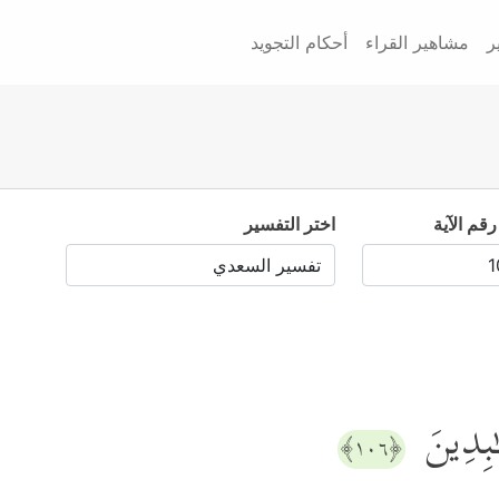
ر
مشاهير القراء
أحكام التجويد
رقم الآية
اختر التفسير
َـٰبِدِینَ
﴿١٠٦﴾