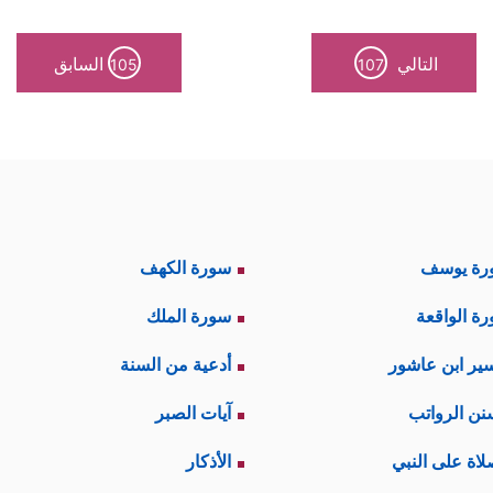
التالي
السابق
105
107
رة يوسف
سورة الكهف
ة الواقعة
سورة الملك
ير ابن عاشور
أدعية من السنة
نن الرواتب
آيات الصبر
لاة على النبي
الأذكار