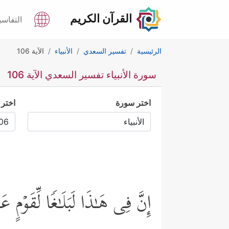
القرآن الكريم
التفاسي
الرئيسية
تفسير السعدي
الأنبياء
الآية 106
سورة الأنبياء تفسير السعدي الآية 106
اختر سورة
اختر 
إِنَّ فِی هَـٰذَا لَبَلَـٰغࣰا لِّقَوۡمٍ ع