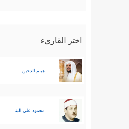
اختر القاريء
هيثم الدخين
محمود علي البنا