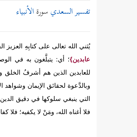
تفسير السعدي
سورة
الأنبياء
يُثني الله تعالى على كتابِهِ العزيز ال
عابدين}
؛ أي: يتبلَّغون به في الو
للعابدين الذين هم أشرفُ الخلق وراءه غ
وبالدَّعوة لحقائق الإيمان وشواهد ال
التي ينبغي سلوكها في دقيق الدين وجل
فلا أغناه الله، ومَنْ لا يكفيه؛ فلا كفاه