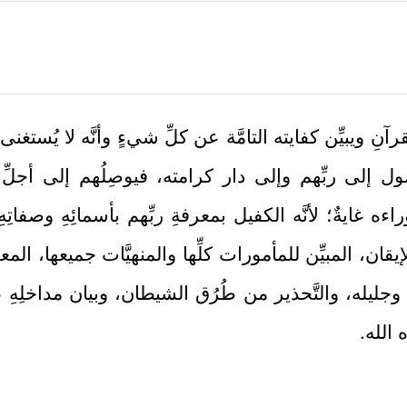
قرآنِ ويبيِّن كفايته التامَّة عن كلِّ شيءٍ وأنَّه لا يُستغ
صول إلى ربِّهم وإلى دار كرامته، فيوصِلُهم إلى أج
ايةٌ؛ لأنَّه الكفيل بمعرفةِ ربِّهم بأسمائِهِ وصفاتِهِ وأ
إيقان، المبيِّن للمأمورات كلِّها والمنهيَّات جميعها، 
يله، والتَّحذير من طُرُق الشيطان، وبيان مداخلِهِ على
 الله.