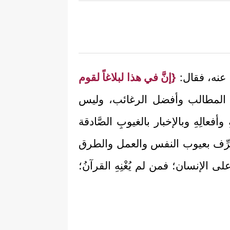
نى عنه، فقال:
{إنَّ في هذا لبلاغاً لقوم
لِّ المطالب وأفضل الرغائب، وليس
فعالِهِ وبالإخبار بالغيوبِ الصَّادقة
المعرِّف بعيوب النفس والعمل والطرق
 الإنسان؛ فمن لم يُغْنِهِ القرآنُ؛