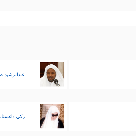
عبدالرشيد 
زكي داغستان