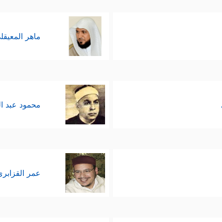
ماهر المعيقل
محمود عبد ا
عمر القزابري