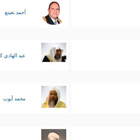
أحمد نعينع
عبد الهادي ك
محمد أيوب