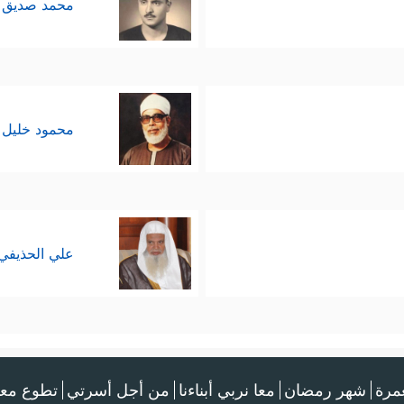
محمد صديق 
محمود خليل 
علي الحذيفي
عمرة
شهر رمضان
معا نربي أبناءنا
من أجل أسرتي
تطوع معن