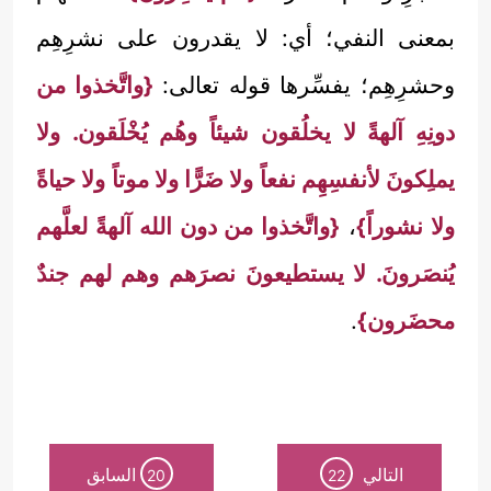
بمعنى النفي؛ أي: لا يقدرون على نشرِهِم
وحشرِهِم؛ يفسِّرها قوله تعالى:
{واتَّخذوا من
دونِهِ آلهةً لا يخلُقون شيئاً وهُم يُخْلَقون. ولا
يملِكونَ لأنفسِهِم نفعاً ولا ضَرًّا ولا موتاً ولا حياةً
ولا نشوراً}
،
{واتَّخذوا من دون الله آلهةً لعلَّهم
يُنصَرونَ. لا يستطيعونَ نصرَهم وهم لهم جندٌ
محضَرون}
.
التالي
السابق
20
22