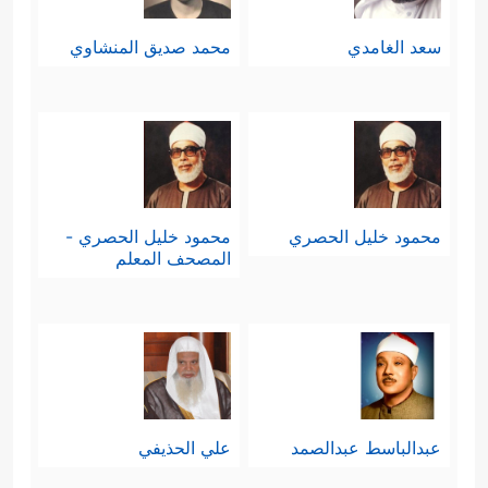
سعد الغامدي
محمد صديق المنشاوي
محمود خليل الحصري
محمود خليل الحصري -
المصحف المعلم
عبدالباسط عبدالصمد
علي الحذيفي