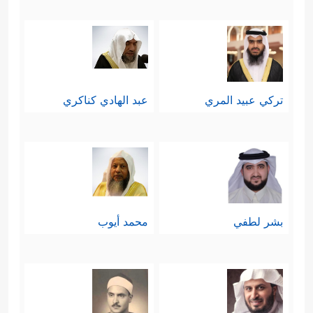
تركي عبيد المري
عبد الهادي كناكري
بشر لطفي
محمد أيوب