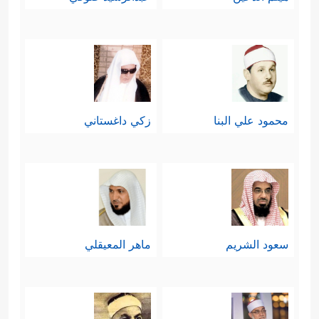
محمود علي البنا
زكي داغستاني
سعود الشريم
ماهر المعيقلي