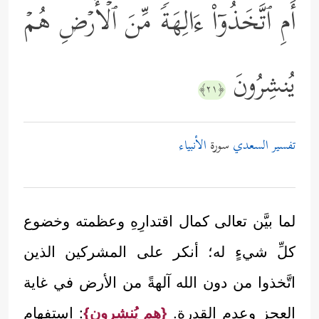
أَمِ ٱتَّخَذُوۤاْ ءَالِهَةࣰ مِّنَ ٱلۡأَرۡضِ هُمۡ
یُنشِرُونَ
﴿٢١﴾
تفسير السعدي
سورة
الأنبياء
لما بيَّن تعالى كمال اقتدارِهِ وعظمته وخضوع
كلِّ شيءٍ له؛ أنكر على المشركين الذين
اتَّخذوا من دون الله آلهةً من الأرض في غاية
العجزِ وعدم القدرة.
{هم يُنشِرون}
: استفهام