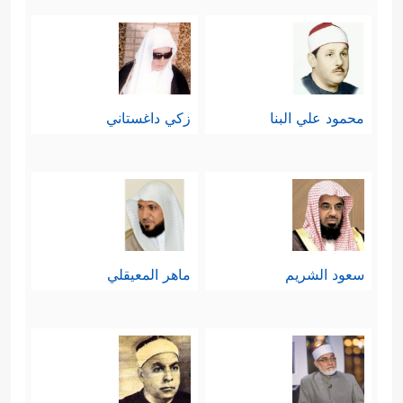
محمود علي البنا
زكي داغستاني
سعود الشريم
ماهر المعيقلي