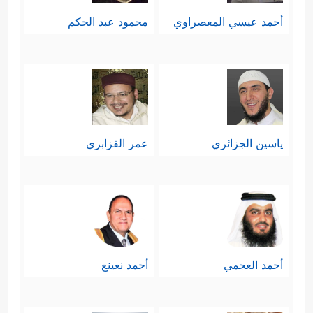
أحمد عيسي المعصراوي
محمود عبد الحكم
ياسين الجزائري
عمر القزابري
أحمد العجمي
أحمد نعينع