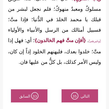
مسلوكٌ ومعبدٌ منهوكٌ؛ فلم نجعل لبشر من
قبلك يا محمد الخلدَ في الدُّنيا؛ فإذا متَّ؛
فسبيل أمثالك من الرسل والأنبياء والأولياء
.
{أفإن متَّ فهم الخالدون}
؛ أي: فهل إذا
[وغيرهم]
متَّ؛ خلدوا بعدك، فليهنهم الخلود إذاً إن كان،
وليس الأمر كذلك، بل كلُّ من عليها فان.
التالي
السابق
33
35