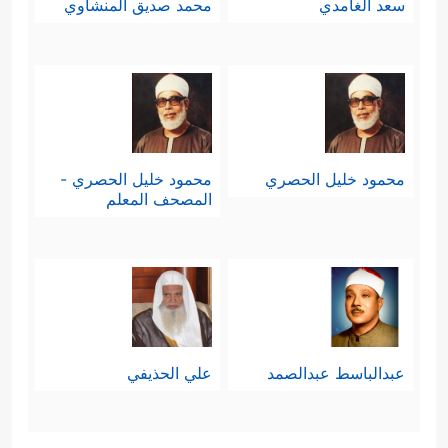
سعد الغامدي
محمد صديق المنشاوي
محمود خليل الحصري
محمود خليل الحصري -
المصحف المعلم
عبدالباسط عبدالصمد
علي الحذيفي