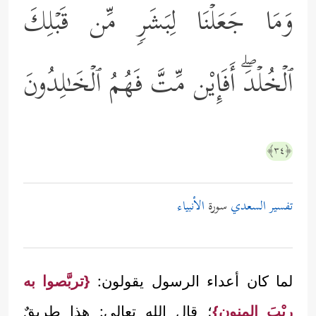
وَمَا جَعَلۡنَا لِبَشَرࣲ مِّن قَبۡلِكَ
ٱلۡخُلۡدَۖ أَفَإِیْن مِّتَّ فَهُمُ ٱلۡخَـٰلِدُونَ
﴿٣٤﴾
تفسير السعدي
سورة
الأنبياء
لما كان أعداء الرسول يقولون:
{تربَّصوا به
ريْبَ المنونِ}
؛ قال الله تعالى: هذا طريقٌ