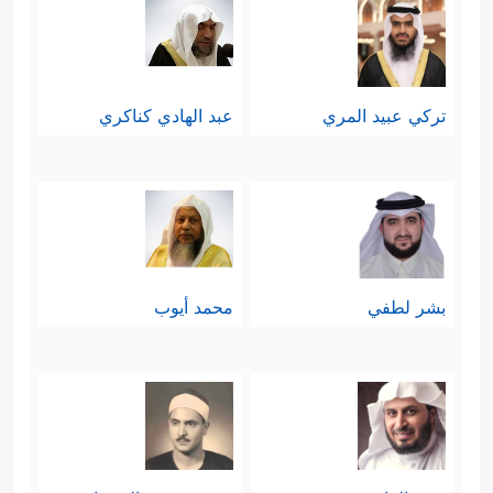
تركي عبيد المري
عبد الهادي كناكري
بشر لطفي
محمد أيوب