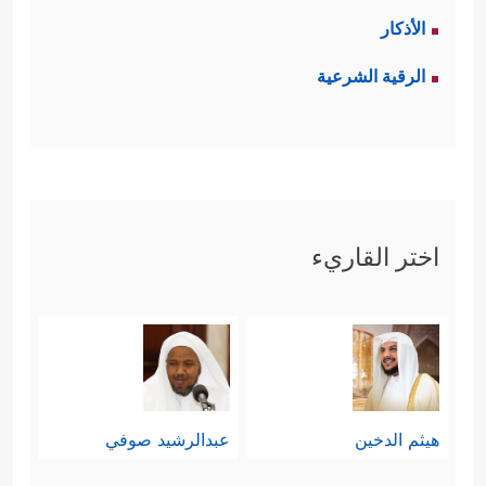
الأذكار
الرقية الشرعية
اختر القاريء
هيثم الدخين
عبدالرشيد صوفي