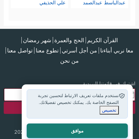
عبدالباسط عبدالصمد
علي الحذيفي
القرآن الكريم
الحج والعمرة
شهر رمضان
معا نربي أبناءنا
من أجل أسرتي
تطوع معنا
تواصل معنا
من نحن
اشترك في قائمتنا البريدية
نستخدم ملفات تعريف الارتباط لتحسين تجربة
التصفح الخاصة بك. يمكنك تخصيص تفضيلاتك.
تخصيص
موافق
جميع الحقوق محفوظة لموقع إسلام أون لاين © 2025