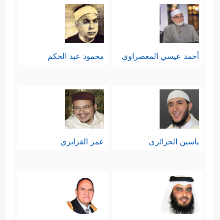
أحمد عيسي المعصراوي
محمود عبد الحكم
ياسين الجزائري
عمر القزابري