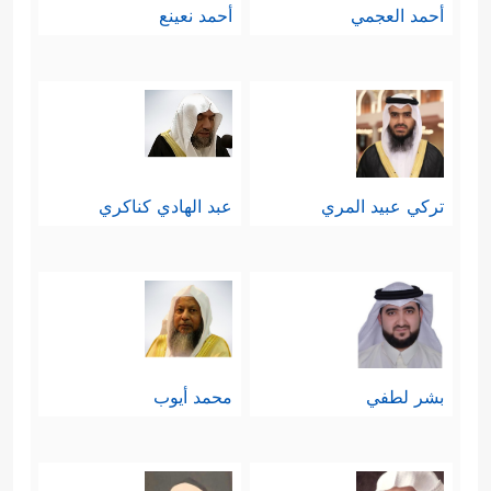
أحمد العجمي
أحمد نعينع
تركي عبيد المري
عبد الهادي كناكري
بشر لطفي
محمد أيوب