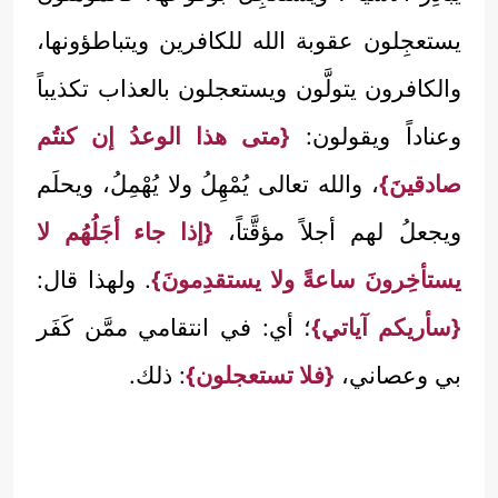
يستعجِلون عقوبة الله للكافرين ويتباطؤونها،
والكافرون يتولَّون ويستعجلون بالعذاب تكذيباً
وعناداً ويقولون:
{متى هذا الوعدُ إن كنتُم
صادقينَ}
، والله تعالى يُمْهِلُ ولا يُهْمِلُ، ويحلَم
ويجعلُ لهم أجلاً مؤقَّتاً،
{إذا جاء أجَلُهُم لا
يستأخِرونَ ساعةً ولا يستقدِمونَ}
. ولهذا قال:
{سأريكم آياتي}
؛ أي: في انتقامي ممَّن كَفَر
بي وعصاني،
{فلا تستعجلون}
: ذلك.