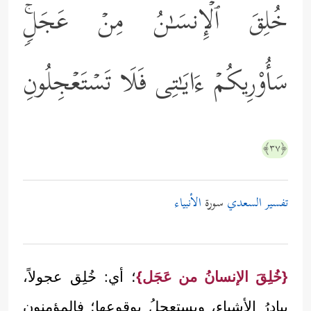
خُلِقَ ٱلۡإِنسَـٰنُ مِنۡ عَجَلࣲۚ
سَأُوْرِیكُمۡ ءَایَـٰتِی فَلَا تَسۡتَعۡجِلُونِ
﴿٣٧﴾
تفسير السعدي
سورة
الأنبياء
{خُلِقَ الإنسانُ من عَجَل}
؛ أي: خُلِق عجولاً،
يبادِرُ الأشياء، ويستعجِلُ بوقوعها؛ فالمؤمنون