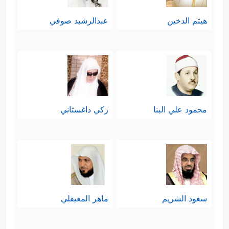
هيثم الدخين
عبدالرشيد صوفي
محمود علي البنا
زكي داغستاني
سعود الشريم
ماهر المعيقلي