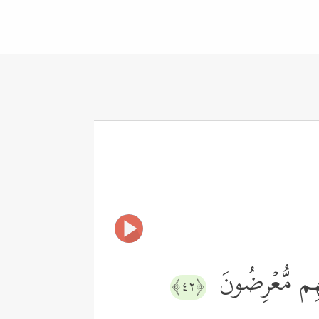
ِهِم مُّعۡرِضُونَ
﴿٤٢﴾