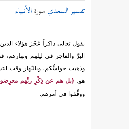
تفسير السعدي
سورة
الأنبياء
يقول تعالى ذاكراً عَجْزَ هؤلاء الذين
البرَّ والفاجر في ليلهم ونهارهم، ف
وذهبت حواسُّكم، وبالنّهار وقت ان
هو.
{بل هم عن ذِكْرِ ربِّهم معرِضون
ووفِّقوا في أمرهم.