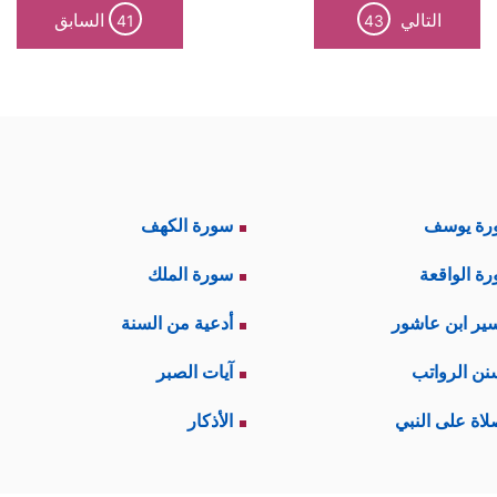
التالي
السابق
41
43
رة يوسف
سورة الكهف
ة الواقعة
سورة الملك
ير ابن عاشور
أدعية من السنة
نن الرواتب
آيات الصبر
لاة على النبي
الأذكار