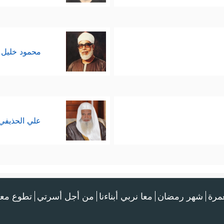
محمود خليل 
علي الحذيفي
عمرة
شهر رمضان
معا نربي أبناءنا
من أجل أسرتي
تطوع معن