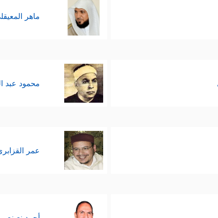
ماهر المعيقل
محمود عبد ا
عمر القزابري
أحمد نعينع