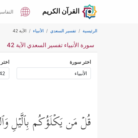
القرآن الكريم
التفاسي
الرئيسية
تفسير السعدي
الأنبياء
الآية 42
سورة الأنبياء تفسير السعدي الآية 42
اختر سورة
اختر 
قُلۡ مَن یَكۡلَؤُكُم بِٱلَّیۡلِ وَٱل