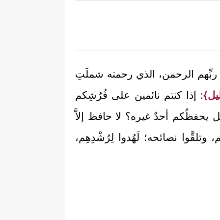
لى ربِّهم الرحمن، الذي رحمته شملَتِ
ليل}
: إذا كنتم نائمين على فُرُشِكم
 يحفظُكم أحدٌ غيره؟ لا حافظ إلاَّ
، وتلقَّوا نصائحه؛ لَهُدوا لِرُشْدِهِم،