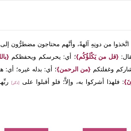
 اتَّخذوا من دونِهِ آلهةً، وأنَّهم محتاجون مضطرُّون إ
قال:
{قل من يَكْلَؤُكُم}
؛ أي: يحرسكم ويحفظكم
{بال
تشاركم وغفلتكم
{من الرحمن}
؛ أي: بدله غيره؛ أي: هل
َ}
: فلهذا أشركوا به، وإلاَّ؛ فلو أقبلوا على
ربِّهم
[ذكر]