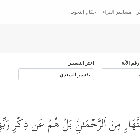
ر
مشاهير القراء
أحكام التجويد
رقم الآية
اختر التفسير
نَّهَارِ مِنَ ٱلرَّحۡمَـٰنِۚ بَلۡ هُمۡ عَن ذِكۡرِ رَبّ