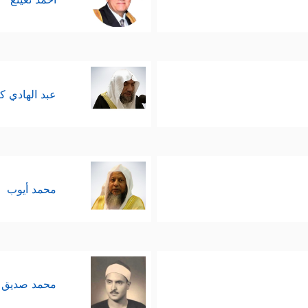
عبد الهادي ك
محمد أيوب
محمد صديق 