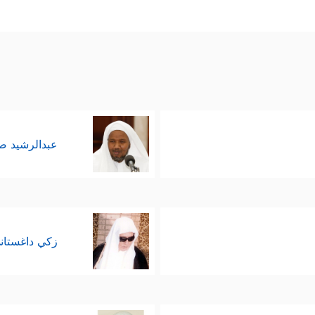
عبدالرشيد 
زكي داغستان