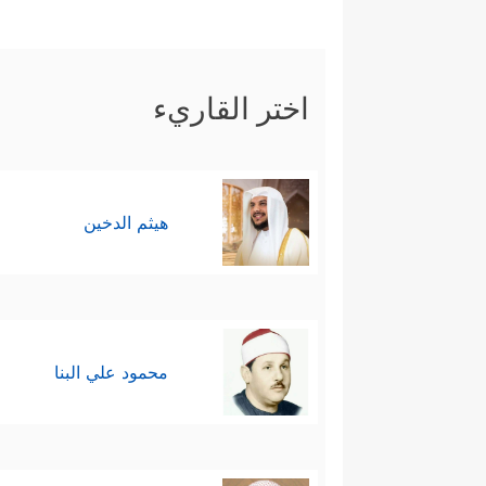
اختر القاريء
هيثم الدخين
محمود علي البنا