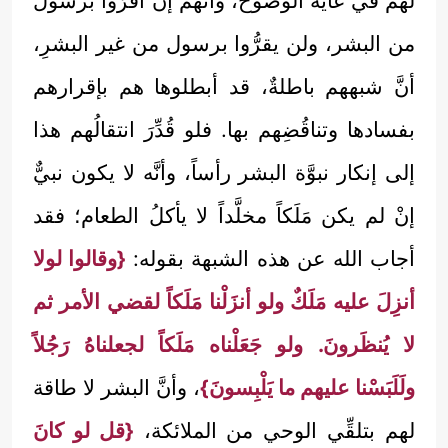
لهم في غاية الوضوح، وأنَّهم إن أقرُّوا برسول
من البشر، ولن يقرُّوا برسول من غير البشرِ،
أنَّ شبههم باطلةٌ، قد أبطلوها هم بإقرارهم
بفسادها وتناقُضِهم بها. فلو قُدِّرَ انتقالُهم هذا
إلى إنكار نبوَّة البشر رأساً، وأنَّه لا يكون نبيٌّ
إنْ لم يكن مَلَكاً مخلَّداً لا يأكلُ الطعام؛ فقد
أجاب الله عن هذه الشبهة بقوله:
{وقالوا لولا
أنزِلَ عليه مَلَكٌ ولو أنزَلْنا مَلَكاً لقضي الأمر ثم
لا يُنظَرونَ. ولو جَعَلْناه مَلَكاً لجعلناهُ رَجُلاً
ولَلَبَسْنا عليهم ما يَلْبِسونَ}
، وأنَّ البشر لا طاقة
لهم بتلقِّي الوحي من الملائكة،
{قل لو كانَ