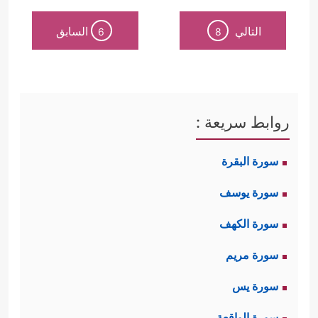
التالي
السابق
6
8
روابط سريعة :
سورة البقرة
سورة يوسف
سورة الكهف
سورة مريم
سورة يس
سورة الواقعة