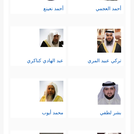
أحمد العجمي
أحمد نعينع
تركي عبيد المري
عبد الهادي كناكري
بشر لطفي
محمد أيوب