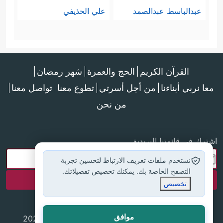
عبدالباسط عبدالصمد
علي الحذيفي
القرآن الكريم
الحج والعمرة
شهر رمضان
معا نربي أبناءنا
من أجل أسرتي
تطوع معنا
تواصل معنا
من نحن
اشترك في قائمتنا البريدية
نستخدم ملفات تعريف الارتباط لتحسين تجربة
التصفح الخاصة بك. يمكنك تخصيص تفضيلاتك.
تخصيص
موافق
جميع الحقوق محفوظة لموقع إسلام أون لاين © 2025