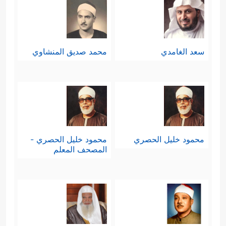
سعد الغامدي
محمد صديق المنشاوي
محمود خليل الحصري
محمود خليل الحصري -
المصحف المعلم