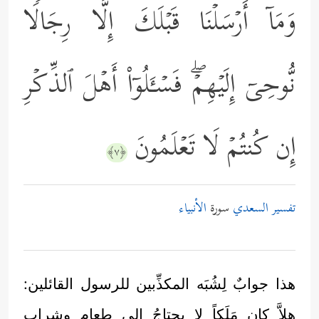
وَمَاۤ أَرۡسَلۡنَا قَبۡلَكَ إِلَّا رِجَالࣰا
نُّوحِیۤ إِلَیۡهِمۡۖ فَسۡـَٔلُوۤاْ أَهۡلَ ٱلذِّكۡرِ
إِن كُنتُمۡ لَا تَعۡلَمُونَ
﴿٧﴾
تفسير السعدي
سورة
الأنبياء
هذا جوابٌ لِشُبَه المكذِّبين للرسول القائلين:
هلاَّ كان مَلَكاً لا يحتاجُ إلى طعام وشراب