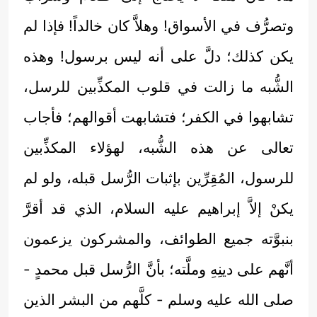
وتصرُّف في الأسواق! وهلاَّ كان خالداً! فإذا لم
يكن كذلك؛ دلَّ على أنه ليس برسول! وهذه
الشُّبه ما زالت في قلوب المكذِّبين للرسل،
تشابهوا في الكفر؛ فتشابهت أقوالهم؛ فأجاب
تعالى عن هذه الشُّبه، لهؤلاء المكذِّبين
للرسول، المُقِرِّين بإثبات الرُّسل قبله، ولو لم
يكنْ إلاَّ إبراهيم عليه السلام، الذي قد أقرَّ
بنبوَّته جميع الطوائف، والمشركون يزعمون
أنَّهم على دينِهِ وملَّته؛ بأنَّ الرُّسل قبل محمدٍ -
صلى الله عليه وسلم - كلَّهم من البشر الذين