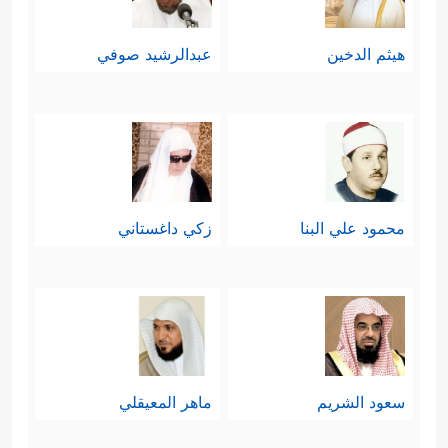
هيثم الدخين
عبدالرشيد صوفي
محمود علي البنا
زكي داغستاني
سعود الشريم
ماهر المعيقلي