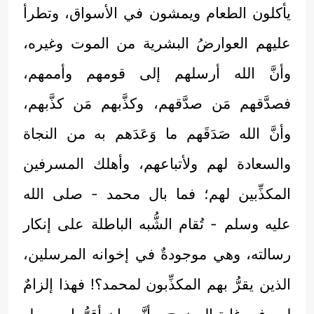
يأكلون الطعام ويمشون في الأسواق، وتطرأ
عليهم العوارضُ البشرية من الموت وغيره،
وأنَّ الله أرسلهم إلى قومهم وأممهم،
فصدَّقهم مَن صدَّقهم، وكذَّبهم مَن كذَّبهم،
وأنَّ الله صَدَقَهم ما وَعَدَهم به من النجاة
والسعادة لهم ولأتباعهم، وأهلك المسرفين
المكذِّبين لهم؛ فما بال محمد - صلى الله
عليه وسلم - تُقام الشُّبه الباطلة على إنكار
رسالته، وهي موجودةٌ في إخوانه المرسلين،
الذين يقرُّ بهم المكذِّبون لمحمد؟! فهذا إلزامٌ