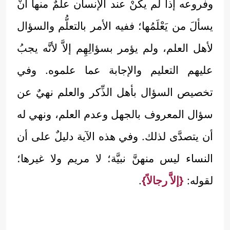
وفروعه إذا لم يكنْ عند الإنسان علمٌ منها أنْ
يسألَ من يَعْلَمُها؛ ففيه الأمر بالتعلُّم والسؤال
لأهل العلم، ولم يؤمر بسؤالِهِم إلاَّ لأنَّه يجبُ
عليهم التعليم والإجابة عما علموه. وفي
تخصيص السؤال بأهل الذِّكر والعلم نهيٌ عن
سؤال المعروف بالجهل وعدم العلم، ونهي له
أن يتصدَّى لذلك. وفي هذه الآية دليلٌ على أن
النساء ليس منهنَّ نبيَّة؛ لا مريم ولا غيرها؛
لقوله:
{إلاَّ رجالاً}
.