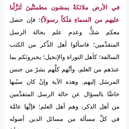
في الأرض ملائكةٌ يمشون مطمئنِّينَ لَنَزَّلْنا
عليهم من السماءِ مَلَكاً رسولاً}
؛ فإن حصل
معكم شكٌّ وعدم علم بحالة الرسل
المتقدِّمين؛ فاسألوا أهل الذِّكر من الكتب
السالفة؛ كأهل التوراة والإنجيل؛ يخبرونَكم بما
عندَهم من العلم، وأنَّهم كلَّهم بشرٌ من جنس
المرسَل إليهم. وهذه الآية وإنْ كان سبُبها
خاصًّا بالسؤال عن حالة الرسل المتقدِّمين
من أهل الذكر، وهم أهل العلم؛ فإنَّها عامَّة
في كلِّ مسألة من مسائل الدين أصوله