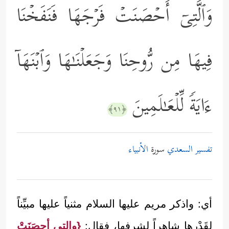
وَٱلَّتِیۤ أَحۡصَنَتۡ فَرۡجَهَا فَنَفَخۡنَا
فِیهَا مِن رُّوحِنَا وَجَعَلۡنَـٰهَا وَٱبۡنَهَاۤ
ءَایَةࣰ لِّلۡعَـٰلَمِینَ
﴿٩١﴾
تفسير السعدي
سورة
الأنبياء
أي: واذكر مريم عليها السلام مثنياً عليها مبيِّناً
لقَدْرها شاهراً لشرفها، فقال:
{والتي أحصَنَتْ