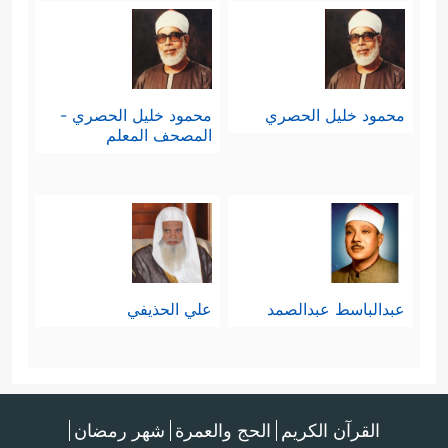
محمود خليل الحصري
محمود خليل الحصري -
المصحف المعلم
عبدالباسط عبدالصمد
علي الحذيفي
القرآن الكريم
الحج والعمرة
شهر رمضان