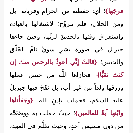
فرجَها}
؛ أي: حفظته من الحرام وقربانه، بل
ومن الحلال، فلم تتزوَّج؛ لاشتغالها بالعبادة
واستغراق وقتها بالخدمةِ لربِّها، وحين جاءها
جبريل في صورة بشرٍ سويٍّ تامِّ الخَلْق
والحسن؛
{قالتْ إنِّي أعوذُ بالرحمن منك إن
كنتَ تقيًّا}
، فجازاها اللَّه من جنس عملها
ورزقها ولداً من غير أب، بل نَفَخَ فيها جبريلُ
عليه السلام، فحملت بإذنِ الله،
{وجَعَلْناها
وابْنها آيةً للعالمين}
؛ حيثُ حملت به ووضَعَتْه
من دون مسيس أحدٍ، وحيث تكلَّم في المهد،