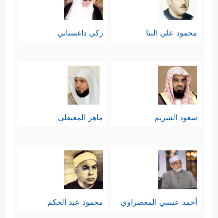
محمود علي البنا
زكي داغستاني
سعود الشريم
ماهر المعيقلي
أحمد عيسي المعصراوي
محمود عبد الحكم