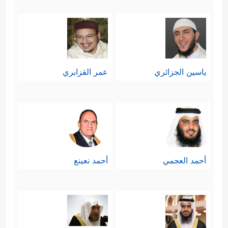
ياسين الجزائري
عمر القزابري
أحمد العجمي
أحمد نعينع