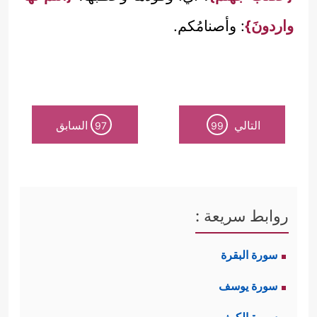
واردونَ}
: وأصنامُكم.
التالي
السابق
97
99
روابط سريعة :
سورة البقرة
سورة يوسف