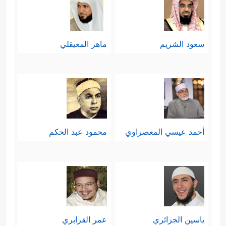
سعود الشريم
ماهر المعيقلي
أحمد عيسي المعصراوي
محمود عبد الحكم
ياسين الجزائري
عمر القزابري