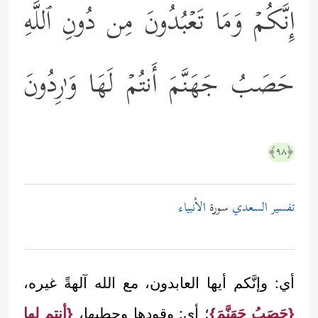
إِنَّكُمۡ وَمَا تَعۡبُدُونَ مِن دُونِ ٱللَّهِ
حَصَبُ جَهَنَّمَ أَنتُمۡ لَهَا وَ ٰ⁠رِدُونَ
﴿٩٨﴾
تفسير السعدي
سورة
الأنبياء
أي: وإنَّكم أيها العابدون، مع الله آلهةً غيره،
{حَصَبُ جَهَنَّمَ}
؛ أي: وقودها وحطبها،
{أنتم لها