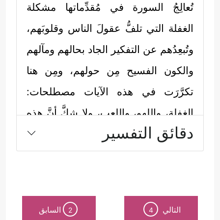
تُعالِجُ السورة في مُقدِّماتها مشكلة
الغفلة التي تلفُّ عقولَ الناس وقلوبَهم،
وتُبعِدُهم عن التفكير الجاد بحالهم ومآلهم
والكون الفسيح مِن حولهم، ومِن هنا
تكرَّرَت في هذه الآيات مصطلحات:
الغفلة، واللهو، واللعب، ولا شكَّ أنَّ هذه
دقائق التفسير
إحدى أهم أسباب الضلالة والإعراض عن
النهج الحقِّ، ويمكن استخلاص طريقة
القرآن في تناوُله لهذه الظاهرة بالنقاط
الآتية:
التالي
السابق
2
4
أولًا: وصف القرآن هذه الظاهرة وصفًا