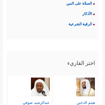
الصلاة على النبي
وهذه النظرة نراها اليوم في كثيرٍ مِن
الأذكار
النظريات والفلسفات الحديثة التي يجنَحُ
الرقية الشرعية
العقل البشري فيها إلى تغيِيبِ الحكمة
مِن وجود هذا الكون، وتسخِيره لهذا
الإنسان، والانهماك في تحقيق المصالح
المادِّيَّة المجردة، وتحقيق أكبر قدر
اختر القاريء
ممكن من المتاع.
ثالثًا: ثم بيَّن كذلك مدى انعكاسها في
عجزهم عن التفكُّر في حال الناس من
قبلهم وما جرى لهم بسبب غفلتهم
هيثم الدخين
عبدالرشيد صوفي