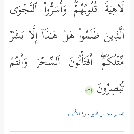
لَاهِیَةࣰ قُلُوبُهُمۡۗ وَأَسَرُّواْ ٱلنَّجۡوَى
ٱلَّذِینَ ظَلَمُواْ هَلۡ هَـٰذَاۤ إِلَّا بَشَرࣱ
مِّثۡلُكُمۡۖ أَفَتَأۡتُونَ ٱلسِّحۡرَ وَأَنتُمۡ
تُبۡصِرُونَ
﴿٣﴾
تفسير مجالس النور
سورة
الأنبياء