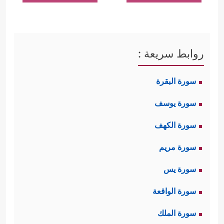
دقيقًا في أكثر مِن موضع في هذه
﴿ٱقۡتَرَبَ لِلنَّاسِ حِسَابُهُمۡ وَهُمۡ
المُقدِّمات، فقال:
روابط سريعة :
فِی غَفۡلَةࣲ مُّعۡرِضُونَ﴾
فهم مُعرِضون؛ لشدَّة
سورة البقرة
غَفلَتهم حتى عن التفكير في ما
سورة يوسف
﴿مَا یَأۡتِیهِم مِّن ذِكۡرࣲ مِّن
ينتظرهم، ثم قال:
سورة الكهف
رَّبِّهِم مُّحۡدَثٍ إِلَّا ٱسۡتَمَعُوهُ وَهُمۡ یَلۡعَبُونَ﴾
فهم
سورة مريم
غارِقون في الغفلة إلى الحدِّ الذي لا
سورة يس
يُكلِّفُون أنفسَهم النظرَ في الكلام الذي
سورة الواقعة
يسمَعُونَه ولو كان فيه خيرهم، ثم يُشيرُ
سورة الملك
القرآن إشارةً سريعةً إلى سبب هذه