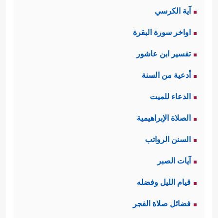
آية الكرسي
﴿لَاهِیَةࣰ قُلُوبُهُمۡۗ﴾
الغفلة
فانشغال قلوبهم
اواخر سورة البقرة
بمتاع الدنيا ولهوها وزينتها لا يُبقِي فيها
تفسير ابن عاشور
مكانًا للتدبُّر والتفكير الصادق.
أدعية من السنة
ثانيًا: بيَّن القرآن مدى انعكاس هذه
الدعاء للميت
الظاهرة على نظرة هؤلاء لطبيعة الحياة
الصلاة الإبراهيمية
والكون الذي يعيشون فيه، فهم لا يرَون
السنن الرواتب
في كلِّ هذا إلا اللهو والعبث؛ ولذلك ردَّ
آيات الصبر
﴿وَمَا خَلَقۡنَا
القرآن عليهم سفَهَهم هذا:
قيام الليل وفضله
ٱلسَّمَاۤءَ وَٱلۡأَرۡضَ وَمَا بَیۡنَهُمَا لَـٰعِبِینَ
﴿١٦﴾
لَوۡ أَرَدۡنَاۤ أَن
فضائل صلاة الفجر
نَّـتَّـخِذَ لَهۡوࣰا لَّٱتَّخَذۡنَـٰهُ مِن لَّدُنَّاۤ إِن كُنَّا فَـٰعِلِینَ﴾
.