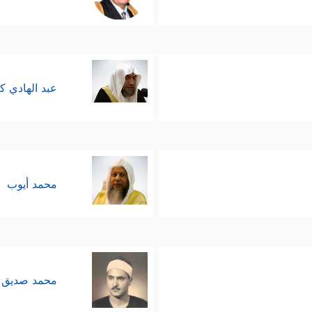
عبد الهادي ك
محمد أيوب
محمد صديق 