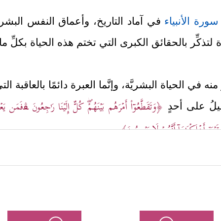
سورة الأنبياء
في آماد التاريخ، وأعماق النفس البشر
لتذكِّر بالحقائق الكبرى التي تختم هذه الحياة بكلِّ ما
فرَّ منه في الحياة البشريَّة، وإنَّما العبرة دائمًا بالعاق
﴿وَتَقَطَّعُوۤاْ أَمۡرَهُم بَیۡنَهُمۡۖ كُلٌّ إِلَیۡنَا رَ ٰ⁠جِعُونَ ﭭفَمَن 
ميلُ على أحدٍ
قَرۡیَةٍ أَهۡلَكۡنَـٰهَاۤ أَنَّهُمۡ لَا یَرۡجِعُونَ﴾
.
فيها وما فيها ستنتهي عند أجلٍ محددٍ، وأنَّ هذا الأجل ل
ُونَ
﴿٩٦﴾
وَٱقۡتَرَبَ ٱلۡوَعۡدُ ٱلۡحَقُّ فَإِذَا هِیَ شَـٰخِصَةٌ أَبۡصَـٰرُ ٱلَّذِینَ كَفَرُواْ ی
ُتُبِۚ كَمَا بَدَأۡنَاۤ أَوَّلَ خَلۡقࣲ نُّعِیدُهُۥۚ وَعۡدًا عَلَیۡنَاۤۚ إِنَّا كُنَّا فَـٰعِلِینَ﴾
.