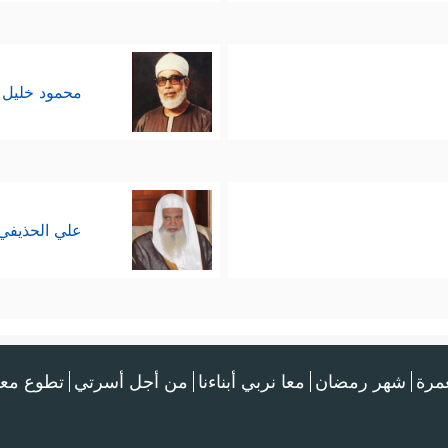
محمود خليل 
علي الحذيفي
عمرة
شهر رمضان
معا نربي أبناءنا
من أجل أسرتي
تطوع معن