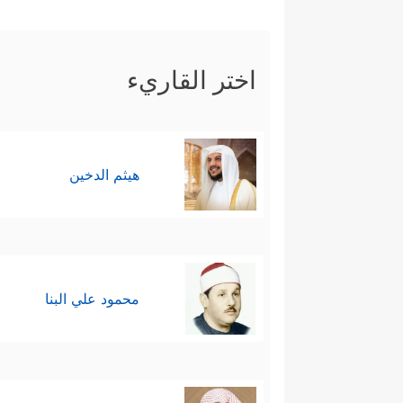
المُتفرِّدُ سبحانه في ربوبيَّته وأل
حِینࣲ
﴿١١١﴾
قَـٰلَ رَبِّ ٱحۡكُم بِٱلۡحَقِّ ۗ وَرَبُّ
اختر القاريء
هيثم الدخين
محمود علي البنا