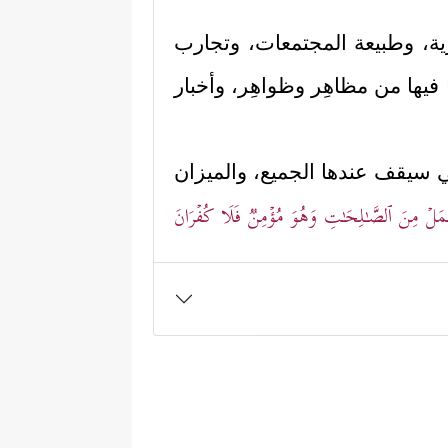
ية، وطبيعة المجتمعات، وتجارب
 فيها من مظاهِر وظواهِر، وأخبار
بة التي سيقف عندها الجميع، والميزان
یَعۡمَلۡ مِنَ ٱلصَّـٰلِحَـٰتِ وَهُوَ مُؤۡمِنࣱ فَلَا كُفۡرَانَ
﴿حَتَّىٰۤ إِذَا فُتِحَتۡ
ه علاماته وأشراطه:
َـٰوَیۡلَنَا قَدۡ كُنَّا فِی غَفۡلَةࣲ مِّنۡ هَـٰذَا بَلۡ كُنَّا