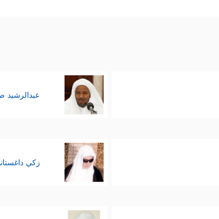
وهيَّته، لا يُشاركهُ في صفاته نبيٌّ مُرسل، ولا ملكٌ مُقر
نَا ٱلرَّحۡمَـٰنُ ٱلۡمُسۡتَعَانُ عَلَىٰ مَا تَصِفُونَ﴾
.
عبدالرشيد 
زكي داغستان