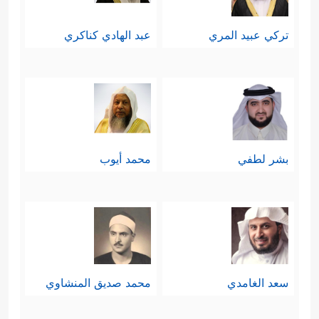
تركي عبيد المري
عبد الهادي كناكري
بشر لطفي
محمد أيوب
سعد الغامدي
محمد صديق المنشاوي