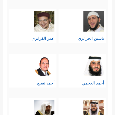
هي في تبليغ هذه الرسالة، أما الذي يعلم
خبايَا النفوس، ويحكم على الخلق، فهو
المُتفرِّدُ سبحانه في ربوبيَّته وألوهيَّته، لا
ياسين الجزائري
عمر القزابري
يُشاركهُ في صفاته نبيٌّ مُرسل، ولا ملكٌ
﴿وَإِنۡ أَدۡرِی لَعَلَّهُۥ فِتۡنَةࣱ لَّكُمۡ وَمَتَـٰعٌ إِلَىٰ حِینࣲ
مُقرَّب
﴿١١١﴾
قَـٰلَ رَبِّ ٱحۡكُم بِٱلۡحَقِّ ۗ وَرَبُّنَا ٱلرَّحۡمَـٰنُ
ٱلۡمُسۡتَعَانُ عَلَىٰ مَا تَصِفُونَ﴾
.
أحمد العجمي
أحمد نعينع