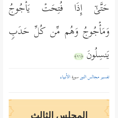
حَتَّىٰۤ إِذَا فُتِحَتۡ یَأۡجُوجُ
وَمَأۡجُوجُ وَهُم مِّن كُلِّ حَدَبࣲ
یَنسِلُونَ
﴿٩٦﴾
تفسير مجالس النور
سورة
الأنبياء
المجلس الثالث