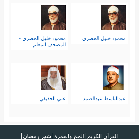
محمود خليل الحصري
محمود خليل الحصري -
المصحف المعلم
عبدالباسط عبدالصمد
علي الحذيفي
القرآن الكريم
الحج والعمرة
شهر رمضان