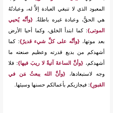
المعبود الذي لا تنبغي العبادة إلاَّ له، وعبادتُهُ
هي الحقُّ، وعبادة غيره باطلةٌ.
{وأنَّه يُحيي
الموتى}
: كما ابتدأ الخلق، وكما أحيا الأرض
بعد موتها،
{وأنَّه على كلِّ شيء قديرٌ}
: كما
أشهدكم من بديع قدرته وعظيم صنعته ما
أشهدكم،
{وأنَّ الساعةَ آتيةٌ لا ريبَ فيها}
: فلا
وجه لاستبعادها،
{وأنَّ الله يبعثُ مَن في
القبورِ}
: فيجازيكم بأعمالكم حسنها وسيئها.