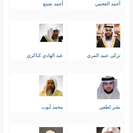
أحمد العجمي
أحمد نعينع
تركي عبيد المري
عبد الهادي كناكري
بشر لطفي
محمد أيوب