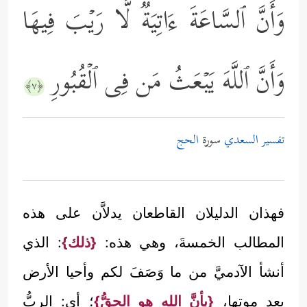
وَأَنَّ ٱلسَّاعَةَ ءَاتِیَةࣱ لَّا رَیۡبَ فِیهَا
وَأَنَّ ٱللَّهَ یَبۡعَثُ مَن فِی ٱلۡقُبُورِ
﴿٧﴾
تفسير السعدي
سورة
الحج
فهذان الدليلان القاطعان يدلاَّن على هذه
المطالب الخمسةَ، وهي هذه:
{ذلك}
: الذي
أنشأ الآدميَّ من ما وَصَفَ لكم وأحيا الأرض
بعد موتها،
{بأنَّ الله هو الحقُّ}
؛ أي: الربُّ