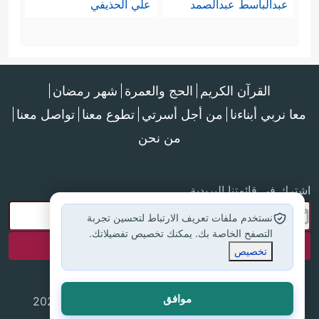
عبدالباسط عبدالصمد
علي الحذيفي
القرآن الكريم
الحج والعمرة
شهر رمضان
معا نربي أبناءنا
من أجل أسرتي
تطوع معنا
تواصل معنا
من نحن
اشترك في قائمتنا البريدية
نستخدم ملفات تعريف الارتباط لتحسين تجربة
التصفح الخاصة بك. يمكنك تخصيص تفضيلاتك.
تخصيص
موافق
جميع الحقوق محفوظة لموقع إسلام أون لاين © 2025