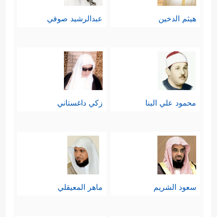
هيثم الدخين
عبدالرشيد صوفي
محمود علي البنا
زكي داغستاني
سعود الشريم
ماهر المعيقلي