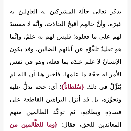
يذكر تعالى حالَة المشركين به العادِلينَ به
غيرَه، وأنَّ حالهم أقبحُ الحالات، وأنَّه لا مستندَ
لهم على ما فعلوه؛ فليس لهم به علمٌ، وإنَّما
هو تقليدٌ تلقَّوْه عن آبائهم الضالين، وقد يكون
الإنسانُ لا علم عندَه بما فعله، وهو في نفس
الأمر له حجَّة ما علمها، فأخبر هنا أن الله لم
يُنَزِّلْ في ذلك
{سُلطاناً}
؛ أي: حجة تدلُّ عليه
وتجوِّزه، بل قد أنزل البراهين القاطعة على
فسادِهِ وبطلانِهِ، ثم توعَّد الظالمين منهم
المعاندين للحق، فقال:
{وما للظَّالمين من