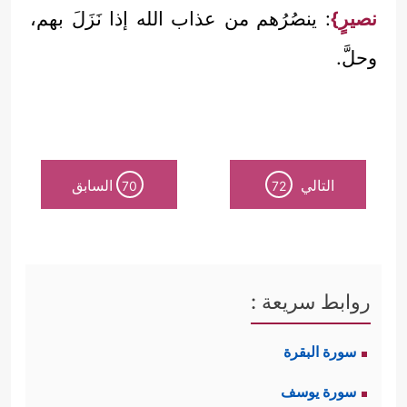
نصيرٍ}
: ينصُرُهم من عذاب الله إذا نَزَلَ بهم،
وحلَّ.
التالي
السابق
70
72
روابط سريعة :
سورة البقرة
سورة يوسف