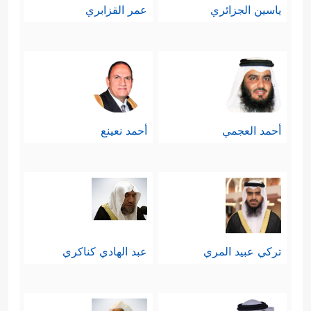
ياسين الجزائري
عمر القزابري
أحمد العجمي
أحمد نعينع
تركي عبيد المري
عبد الهادي كناكري