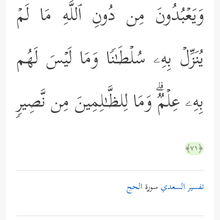
وَیَعۡبُدُونَ مِن دُونِ ٱللَّهِ مَا لَمۡ
یُنَزِّلۡ بِهِۦ سُلۡطَـٰنࣰا وَمَا لَیۡسَ لَهُم
بِهِۦ عِلۡمࣱۗ وَمَا لِلظَّـٰلِمِینَ مِن نَّصِیرࣲ
﴿٧١﴾
تفسير السعدي
سورة
الحج