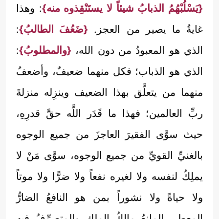
{يَسْلُبْهُمُ الذبابُ شيئاً لا يستَنْقِذوه منه}
: وهذا
غايةُ ما يصير من العجز.
{ضَعُفَ الطالبُ}
:
الذي هو المعبودُ من دون الله،
{والمطلوبُ}
:
الذي هو الذباب؛ فكل منهما ضعيفٌ، وأضعفُ
منهما من يتعلَّق بهذا الضعيف وينزِله منزلةَ
ربِّ العالمين؛ فهذا ما قَدَر اللَّه حقَّ قدرِهِ،
حيث سوَّى الفقيرَ العاجزَ من جميع الوجوه
بالغنيِّ القويِّ من جميع الوجوه، سوَّى مَنْ لا
يملِكُ لنفسه ولا لغيره نفعاً ولا ضرًّا ولا موتاً
ولا حياةً ولا نشوراً بمن هو النافعُ الضارُّ
المعطي المانعُ مالكُ الملكِ والمتصرِّفُ فيه