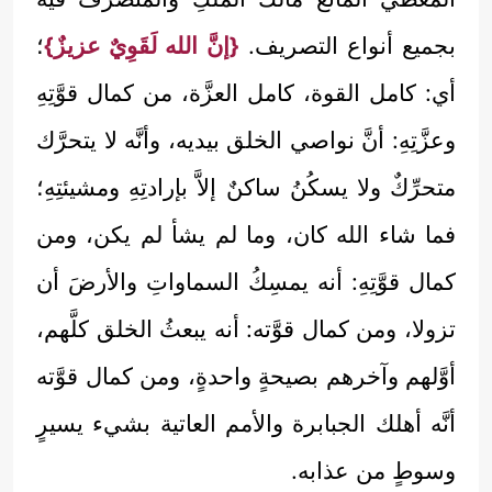
بجميع أنواع التصريف.
{إنَّ الله لَقَوِيٌ عزيزٌ}
؛
أي: كامل القوة، كامل العزَّة، من كمال قوَّتِهِ
وعزَّتِهِ: أنَّ نواصي الخلق بيديه، وأنَّه لا يتحرَّك
متحرِّكٌ ولا يسكُنُ ساكنٌ إلاَّ بإرادتِهِ ومشيئتِهِ؛
فما شاء الله كان، وما لم يشأ لم يكن، ومن
كمال قوَّتِهِ: أنه يمسِكُ السماواتِ والأرضَ أن
تزولا، ومن كمال قوَّته: أنه يبعثُ الخلق كلَّهم،
أوَّلهم وآخرهم بصيحةٍ واحدةٍ، ومن كمال قوَّته
أنَّه أهلك الجبابرة والأمم العاتية بشيء يسيرٍ
وسوطٍ من عذابه.