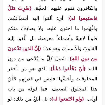
والكافرون تقوم عليهم الحجَّة.
{ضُرِبَ مَثَلٌ
فاستَمِعوا له}
؛ أي: ألقوا إليه أسماعَكم،
وافْهَموا ما احتوى عليه، ولا يصادِفْ منكم
قلوباً لاهيةً وأسماعاً معرضةً، بل ألْقوا إليه
القلوبَ والأسماعَ، وهو هذا:
{إنَّ الذين تَدْعونَ
من دونِ اللهِ}
: شَمِلَ كلَّ ما يُدْعى من دونِ
الله،
{لَنْ يَخْلُقوا ذباباً}
: الذي هو من أحقر
المخلوقات وأخسِّها؛ فليس في قدرتهم خَلْقُ
هذا المخلوق الضعيف؛ فما فوقَه من باب
أولى،
{ولو اجْتَمَعوا له}
: بل أبلغُ من ذلك: لو