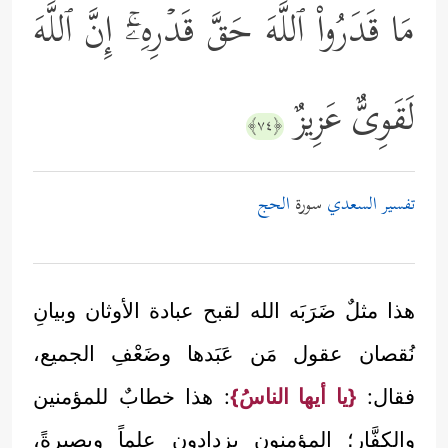
مَا قَدَرُواْ ٱللَّهَ حَقَّ قَدۡرِهِۦۤۚ إِنَّ ٱللَّهَ
لَقَوِیٌّ عَزِیزٌ
﴿٧٤﴾
تفسير السعدي
سورة
الحج
هذا مثلٌ ضَرَبَه الله لقبح عبادة الأوثان وبيانِ
نُقصان عقول مَن عَبَدها وضَعْفِ الجميع،
فقال:
{يا أيها الناسُ}
: هذا خطابٌ للمؤمنين
والكفَّار؛ المؤمنون يزدادون علماً وبصيرةً،