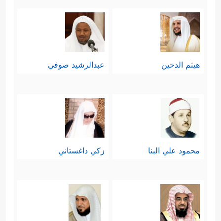
هيثم الدخين
عبدالرشيد صوفي
محمود علي البنا
زكي داغستاني