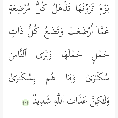
یَوۡمَ تَرَوۡنَهَا تَذۡهَلُ كُلُّ مُرۡضِعَةٍ
عَمَّاۤ أَرۡضَعَتۡ وَتَضَعُ كُلُّ ذَاتِ
حَمۡلٍ حَمۡلَهَا وَتَرَى ٱلنَّاسَ
سُكَـٰرَىٰ وَمَا هُم بِسُكَـٰرَىٰ
وَلَـٰكِنَّ عَذَابَ ٱللَّهِ شَدِیدࣱ
﴿٢﴾