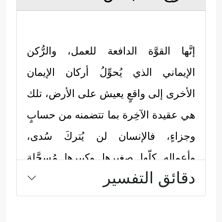
إنَّها القوَّة الدافعة للعمل، والرُّكن
الإيماني الذي يُحوِّلُ أركان الإيمان
الأخرى إلى واقعٍ يعيش على الأرض، تلك
هي عقيدة الآخِرة بما تتضمنه من حسابٍ
وجزاءٍ، فالإنسان لن يُتركَ سُدى،
وأعماله كلّها صغيرها وكبيرها مُسجَّلة
دقائق التفسير
عليه، وهو مجزيٌّ بها، وبقدر ما يكون
الإنسان متيقظًا ومستحضرًا لهذه
الحقيقة يتحسَّن سلوكه، وينمو عنده