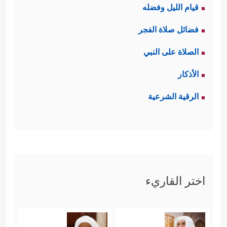
قيام الليل وفضله
وإذا كان الإيمانُ بالله الحقّ وبوعده
فضائل صلاة الفجر
الحقّ يُورِث التقوى والثبات والعمل
الصلاة على النبي
الصالح؛ فإنَّ الغفلة عن هذه المعاني
الأذكار
تُورِث التذبذب والتقلب بحسب المصالح
الرقية الشرعية
الآنيَّة حتى لو كان في هذا مجانبة عن
﴿وَمِنَ ٱلنَّاسِ مَن یَعۡبُدُ
الحقِّ، وتلبُّس بالباطل
ٱللَّهَ عَلَىٰ حَرۡفࣲۖ فَإِنۡ أَصَابَهُۥ خَیۡرٌ ٱطۡمَأَنَّ بِهِۦۖ وَإِنۡ
أَصَابَتۡهُ فِتۡنَةٌ ٱنقَلَبَ عَلَىٰ وَجۡهِهِۦ خَسِرَ ٱلدُّنۡیَا وَٱلۡأَخِرَةَۚ
اختر القاريء
ذَ ٰ⁠لِكَ هُوَ ٱلۡخُسۡرَانُ ٱلۡمُبِینُ
﴿١١﴾
یَدۡعُواْ مِن دُونِ ٱللَّهِ