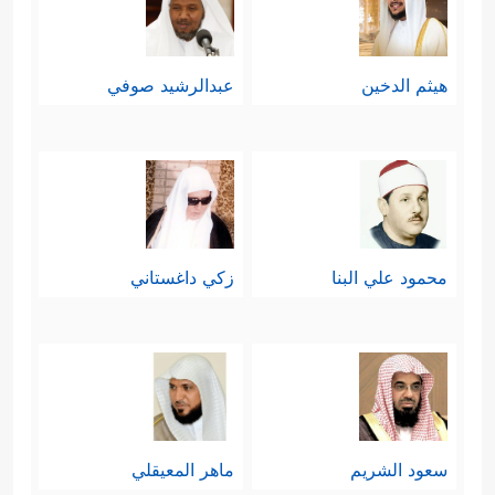
مَا لَا یَضُرُّهُۥ وَمَا لَا یَنفَعُهُۥۚ ذَ ٰ⁠لِكَ هُوَ ٱلضَّلَـٰلُ ٱلۡبَعِیدُ
﴿١٢﴾
یَدۡعُواْ لَمَن ضَرُّهُۥۤ أَقۡرَبُ مِن نَّفۡعِهِۦۚ لَبِئۡسَ
هيثم الدخين
عبدالرشيد صوفي
ٱلۡمَوۡلَىٰ وَلَبِئۡسَ ٱلۡعَشِیرُ﴾
.
ثالثًا: الاستِدلال عليها بمنطِق العقل،
وصورة الحس:
أما العقلُ؛ فإن إيجاد الحياة الأولى دليلٌ
محمود علي البنا
زكي داغستاني
على إمكانيَّة الحياة الثانية وبطريق
﴿یَــٰۤـأَیُّهَا ٱلنَّاسُ إِن كُنتُمۡ فِی رَیۡبࣲ مِّنَ ٱلۡبَعۡثِ
الأَوْلى
فَإِنَّا خَلَقۡنَـٰكُم مِّن تُرَابࣲ﴾
وأما الحِسُّ؛ ففي
دَورة النبات التي نراها كل يوم، فالبَذرة
سعود الشريم
ماهر المعيقلي
تنمو حتى تكون سنبلة، أو شجرة فتُثمِر،