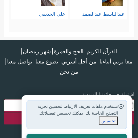
بشريَّة طاغية، وهي لا شكَّ أهم أسباب
عبدالباسط عبدالصمد
علي الحذيفي
الضلال والانحراف، حتى بالنسبة
للمُلحِدين ونحوهم؛ فإن تشويهَ الدين هو
أحد أسباب تكوُّن الإلحاد وانتشاره.
القرآن الكريم
الحج والعمرة
شهر رمضان
معا نربي أبناءنا
من أجل أسرتي
تطوع معنا
تواصل معنا
سادسًا: بيان أنَّ الناس في ذلك
من نحن
اليوم سينقسمون قسمة واحدة
وبمعيارٍ واحدٍ فقط، لا كما
اشترك في قائمتنا البريدية
يختلفون هنا في الدنيا بحسب
نستخدم ملفات تعريف الارتباط لتحسين تجربة
التصفح الخاصة بك. يمكنك تخصيص تفضيلاتك.
قوميَّاتهم وجنسيَّاتهم، ومستوى
تخصيص
معيشتهم، وحتى ألوان بشرتهم،