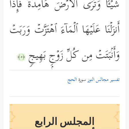
شَیۡـࣰٔاۚ وَتَرَى ٱلۡأَرۡضَ هَامِدَةࣰ فَإِذَاۤ
أَنزَلۡنَا عَلَیۡهَا ٱلۡمَاۤءَ ٱهۡتَزَّتۡ وَرَبَتۡ
وَأَنۢبَتَتۡ مِن كُلِّ زَوۡجِۭ بَهِیجࣲ
﴿٥﴾
تفسير مجالس النور
سورة
الحج
المجلس الرابع