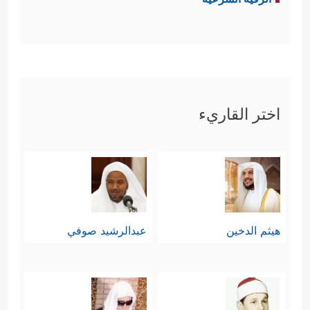
الآنيَّة حتى لو كان في هذا مجانبة عن
﴿وَمِنَ ٱلنَّاسِ مَن یَعۡبُدُ
الحقِّ، وتلبُّس بالباطل
ٱللَّهَ عَلَىٰ حَرۡفࣲۖ فَإِنۡ أَصَابَهُۥ خَیۡرٌ ٱطۡمَأَنَّ بِهِۦۖ وَإِنۡ
أَصَابَتۡهُ فِتۡنَةٌ ٱنقَلَبَ عَلَىٰ وَجۡهِهِۦ خَسِرَ ٱلدُّنۡیَا وَٱلۡأَخِرَةَۚ
اختر القاريء
ذَ ٰ⁠لِكَ هُوَ ٱلۡخُسۡرَانُ ٱلۡمُبِینُ
﴿١١﴾
یَدۡعُواْ مِن دُونِ ٱللَّهِ
مَا لَا یَضُرُّهُۥ وَمَا لَا یَنفَعُهُۥۚ ذَ ٰ⁠لِكَ هُوَ ٱلضَّلَـٰلُ ٱلۡبَعِیدُ
﴿١٢﴾
یَدۡعُواْ لَمَن ضَرُّهُۥۤ أَقۡرَبُ مِن نَّفۡعِهِۦۚ لَبِئۡسَ
هيثم الدخين
عبدالرشيد صوفي
ٱلۡمَوۡلَىٰ وَلَبِئۡسَ ٱلۡعَشِیرُ﴾
.
ثالثًا: الاستِدلال عليها بمنطِق العقل،
وصورة الحس: