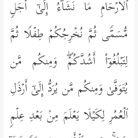
ٱلۡأَرۡحَامِ مَا نَشَاۤءُ إِلَىٰۤ أَجَلࣲ
مُّسَمࣰّى ثُمَّ نُخۡرِجُكُمۡ طِفۡلࣰا ثُمَّ
لِتَبۡلُغُوۤاْ أَشُدَّكُمۡۖ وَمِنكُم مَّن
یُتَوَفَّىٰ وَمِنكُم مَّن یُرَدُّ إِلَىٰۤ أَرۡذَلِ
ٱلۡعُمُرِ لِكَیۡلَا یَعۡلَمَ مِنۢ بَعۡدِ عِلۡمࣲ