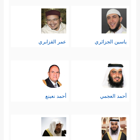
ومَن ينتبه للكَمْأَة كيف تنمو، ثم تبقى
خلاياها مُمْتزجة بالرمال لسنة أو سنتين
يمرُّ عليها الناس فلا يرون شيئًا، حتى إذا
ياسين الجزائري
عمر القزابري
جاء الموسم المناسب ونزل المطر،
ظهرت من جديد؛ فإنه يُدرِكُ معنى هذا
الدليل، ولماذا نُسمِّيه دليلًا حسِّيًّا.
رابعًا: وصم الذين لا يؤمنون بالآخرة
أحمد العجمي
أحمد نعينع
بأنَّهم يفتقرون إلى العلم، ولو كانوا بذلوا
جهدهم في تحصيله لما وسعهم هذا
الإنكار، فمقتضى العقل والحسِّ شاهد