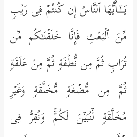
یَــٰۤـأَیُّهَا ٱلنَّاسُ إِن كُنتُمۡ فِی رَیۡبࣲ
مِّنَ ٱلۡبَعۡثِ فَإِنَّا خَلَقۡنَـٰكُم مِّن
تُرَابࣲ ثُمَّ مِن نُّطۡفَةࣲ ثُمَّ مِنۡ عَلَقَةࣲ
ثُمَّ مِن مُّضۡغَةࣲ مُّخَلَّقَةࣲ وَغَیۡرِ
مُخَلَّقَةࣲ لِّنُبَیِّنَ لَكُمۡۚ وَنُقِرُّ فِی