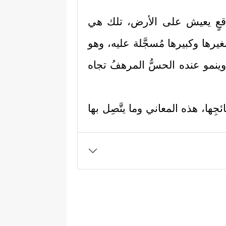
لى واقعٍ يعيش على الأرض، تلك هي
يرها وكبيرها مُسجَّلة عليه، وهو
وينمو عنده الحسُّ المرهفُ تجاه
ائجِها، هذه المعاني وما يتَّصِل بها
هَلُ كُلُّ مُرۡضِعَةٍ عَمَّاۤ أَرۡضَعَتۡ وَتَضَعُ كُلُّ ذَاتِ
هُۥ یُحۡیِ ٱلۡمَوۡتَىٰ وَأَنَّهُۥ عَلَىٰ كُلِّ شَیۡءࣲ قَدِیرࣱ﴾
،
ا القوة الدافعة لمحاسبة النفس