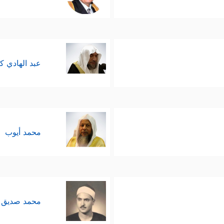
عبد الهادي ك
محمد أيوب
محمد صديق 