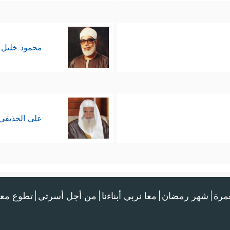
محمود خليل 
علي الحذيفي
عمرة
شهر رمضان
معا نربي أبناءنا
من أجل أسرتي
تطوع معن