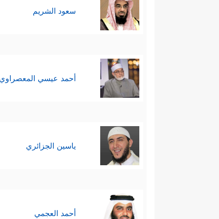
الضلال والانحراف، حتى بالنسبة لل
سعود الشريم
سادسًا: بيان أنَّ الناس في
هنا في الدنيا بحسب قومي
رايتان فقط ۞ هَـٰذَانِ خَصۡمَانِ 
أحمد عيسي المعصراوي
یُصَبُّ مِن فَوۡقِ رُءُوسِهِمُ ٱلۡح
﴿٢١﴾
كُلَّمَاۤ أَرَادُوۤاْ أَن یَخ
یُدۡخِلُ ٱلَّذِینَ ءَامَنُواْ وَعَمِلُواْ
ياسين الجزائري
وَلُؤۡلُؤࣰاۖ وَلِبَاسُهُمۡ فِیهَا حَرِیر
أحمد العجمي