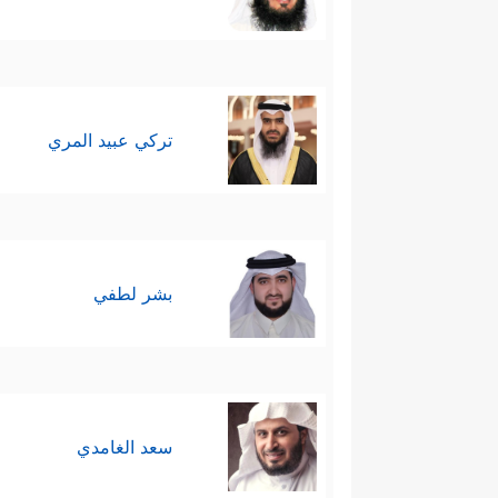
تركي عبيد المري
بشر لطفي
سعد الغامدي