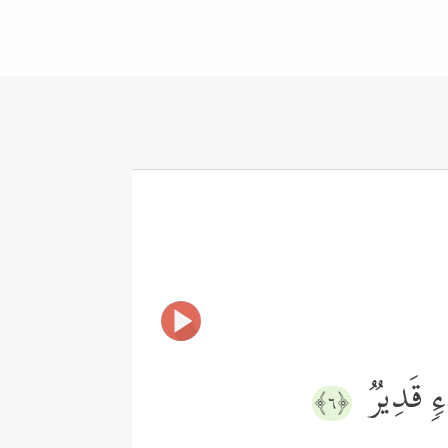
ۡءࣲ قَدِیرࣱ
﴿٦﴾