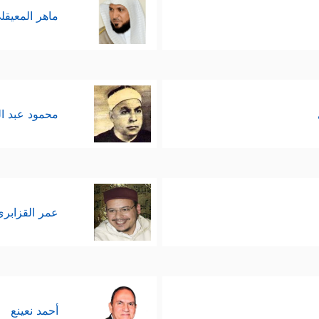
مُلحِدين ونحوهم؛ فإن تشويهَ الدين هو أحد أسباب تكوّ
ماهر المعيقل
 ذلك اليوم سينقسمون قسمة واحدة وبمعيارٍ 
َّاتهم وجنسيَّاتهم، ومستوى معيشتهم، و
ٱخۡتَصَمُواْ فِی رَبِّهِمۡۖ فَٱلَّذِینَ كَفَرُواْ قُطّ
محمود عبد ا
﴿١٩﴾
َمِیمُ
یُصۡهَرُ بِهِۦ مَا فِی بُطُونِهِمۡ وَٱلۡجُلُودُ
ۡرُجُواْ مِنۡهَا مِنۡ غَمٍّ أُعِیدُواْ فِیهَا وَذُوقُواْ
 ٱلصَّـٰلِحَـٰتِ جَنَّـٰتࣲ تَجۡرِی مِن تَحۡتِهَا ٱلۡأَنۡهَـٰرُ یُحَ
عمر القزابري
﴿٢٣﴾
ࣱ
﴾.
أحمد نعينع