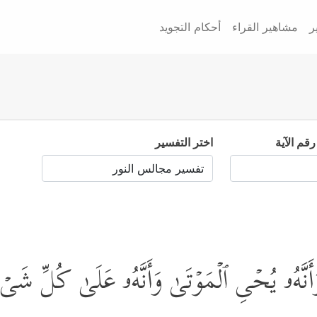
ر
مشاهير القراء
أحكام التجويد
رقم الآية
اختر التفسير
 وَأَنَّهُۥ یُحۡیِ ٱلۡمَوۡتَىٰ وَأَنَّهُۥ عَلَىٰ كُلِّ شَی