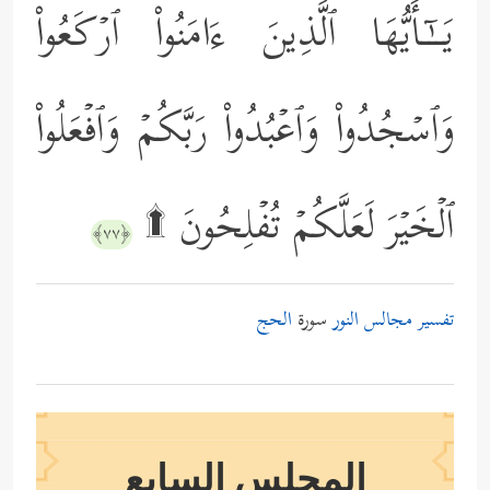
یَــٰۤـأَیُّهَا ٱلَّذِینَ ءَامَنُواْ ٱرۡكَعُواْ
وَٱسۡجُدُواْ وَٱعۡبُدُواْ رَبَّكُمۡ وَٱفۡعَلُواْ
ٱلۡخَیۡرَ لَعَلَّكُمۡ تُفۡلِحُونَ ۩
﴿٧٧﴾
تفسير مجالس النور
سورة
الحج
المجلس السابع