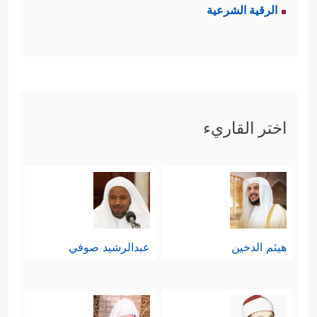
الرقية الشرعية
ثالثًا: إنَّ بداية التفكير السليم الذي يقود
إلى حقيقة التوحيد إنَّما هو النظر في هذا
الخلق العظيم الذي يُنبِئُ عن عظمة
﴿ذَ ٰ⁠لِكَ بِأَنَّ ٱللَّهَ یُولِجُ ٱلَّیۡلَ فِی ٱلنَّهَارِ وَیُولِجُ
خالقه
اختر القاريء
ٱلنَّهَارَ فِی ٱلَّیۡلِ وَأَنَّ ٱللَّهَ سَمِیعُۢ بَصِیرࣱ﴾
﴿أَلَمۡ تَرَ أَنَّ
،
ٱللَّهَ أَنزَلَ مِنَ ٱلسَّمَاۤءِ مَاۤءࣰ فَتُصۡبِحُ ٱلۡأَرۡضُ مُخۡضَرَّةًۚ إِنَّ
ٱللَّهَ لَطِیفٌ خَبِیرࣱ﴾
، ثم النظر في تسخير هذا
الكون للإنسان وآثار رحمة الله وعنايته
هيثم الدخين
عبدالرشيد صوفي
﴿أَلَمۡ تَرَ أَنَّ ٱللَّهَ سَخَّرَ
في كلِّ صغيرةٍ وكبيرةٍ
لَكُم مَّا فِی ٱلۡأَرۡضِ وَٱلۡفُلۡكَ تَجۡرِی فِی ٱلۡبَحۡرِ بِأَمۡرِهِۦ