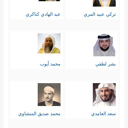
خامسًا: بناء على ما تقدَّم؛ فالذي يخلق
تركي عبيد المري
عبد الهادي كناكري
ويملك هو الذي يتصرَّف في خلقه
وملكه، يختار لهم ما يشاء، وينهاهم عمَّا
يشاء، ويعلَم سرَّهم ونجواهم، ويُحاسِبهم
على أعمالهم ومواقفهم، وهذه هي
بشر لطفي
محمد أيوب
خُلاصة التوحيد في جانبه العملي الذي
يُثمِرُ العبادة والطاعة والعمل الصالح
﴿لِّكُلِّ أُمَّةࣲ جَعَلۡنَا مَنسَكًا هُمۡ نَاسِكُوهُۖ فَلَا یُنَـٰزِعُنَّكَ فِی
ٱلۡأَمۡرِۚ وَٱدۡعُ إِلَىٰ رَبِّكَۖ إِنَّكَ لَعَلَىٰ هُدࣰى مُّسۡتَقِیمࣲ
سعد الغامدي
محمد صديق المنشاوي
﴿٦٧﴾
وَإِن جَـٰدَلُوكَ فَقُلِ ٱللَّهُ أَعۡلَمُ بِمَا تَعۡمَلُونَ