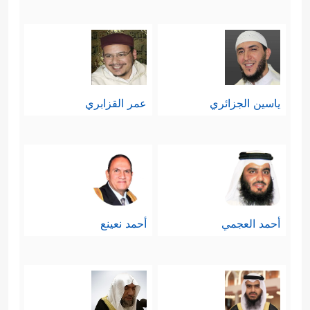
ٱلطَّالِبُ وَٱلۡمَطۡلُوبُ﴾
فالذي لا يستطيع أن
يخلق ذبابة، كيف تُقارِنُونه بالذي خلقكم
أنتم البشر، وخلق السموات والأرض وما
ياسين الجزائري
عمر القزابري
فيهن ومَن فيهنَّ؟
رابعًا: إنَّ ذلك التفكير السليم الذي يُثبِتُ
وحدانية الله وتفرُّده في الخلق، لَيَقُود
بالبداهة إلى نتيجة أنَّ هذا الخلق إنَّما هو
أحمد العجمي
أحمد نعينع
﴿لَّهُۥ مَا فِی
ملكٌ لله بحُكم أنَّه مخلوق لله
ٱلسَّمَـٰوَ ٰ⁠تِ وَمَا فِی ٱلۡأَرۡضِۚ وَإِنَّ ٱللَّهَ لَهُوَ ٱلۡغَنِیُّ
ٱلۡحَمِیدُ﴾
.