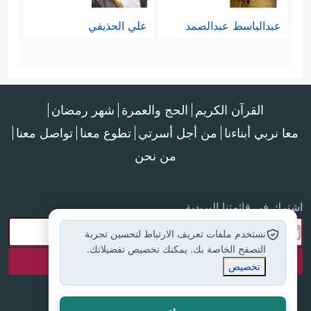
ٱلنَّاسِۚ إِنَّ ٱللَّهَ سَمِیعُۢ بَصِیرࣱ
﴿٧٥﴾
یَعۡلَمُ مَا بَیۡنَ
عبدالباسط عبدالصمد
علي الحذيفي
أَیۡدِیهِمۡ وَمَا خَلۡفَهُمۡۚ وَإِلَى ٱللَّهِ تُرۡجَعُ ٱلۡأُمُورُ
﴿٧٦﴾
یَــٰۤـأَیُّهَا ٱلَّذِینَ ءَامَنُواْ ٱرۡكَعُواْ وَٱسۡجُدُواْ وَٱعۡبُدُواْ رَبَّكُمۡ
القرآن الكريم
الحج والعمرة
شهر رمضان
وَٱفۡعَلُواْ ٱلۡخَیۡرَ لَعَلَّكُمۡ تُفۡلِحُونَ ۩﴾
.
معا نربي أبناءنا
من أجل أسرتي
تطوع معنا
تواصل معنا
وبهذا تنتقل عقيدة التوحيد مِن أُفُقِها
من نحن
السماوي الغيبي إلى مجالها العملي
السلوكي الذي يهدف إلى إصلاح هذا
اشترك في قائمتنا البريدية
نستخدم ملفات تعريف الارتباط لتحسين تجربة
الإنسان، ومن ثَمَّ إصلاح أرضه وبيئته،
التصفح الخاصة بك. يمكنك تخصيص تفضيلاتك.
فهذه رسالته الكليَّة التي جاء ليحملها
تخصيص
ويتحمل مسؤوليتها.