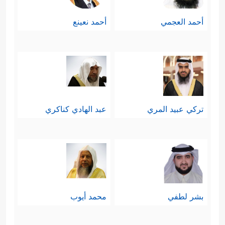
بالبداهة إلى نتيجة أنَّ هذا الخلق إنَّما هو
أحمد العجمي
أحمد نعينع
﴿لَّهُۥ مَا فِی
ملكٌ لله بحُكم أنَّه مخلوق لله
ٱلسَّمَـٰوَ ٰ⁠تِ وَمَا فِی ٱلۡأَرۡضِۚ وَإِنَّ ٱللَّهَ لَهُوَ ٱلۡغَنِیُّ
ٱلۡحَمِیدُ﴾
.
خامسًا: بناء على ما تقدَّم؛ فالذي يخلق
تركي عبيد المري
عبد الهادي كناكري
ويملك هو الذي يتصرَّف في خلقه
وملكه، يختار لهم ما يشاء، وينهاهم عمَّا
يشاء، ويعلَم سرَّهم ونجواهم، ويُحاسِبهم
على أعمالهم ومواقفهم، وهذه هي
بشر لطفي
محمد أيوب
خُلاصة التوحيد في جانبه العملي الذي