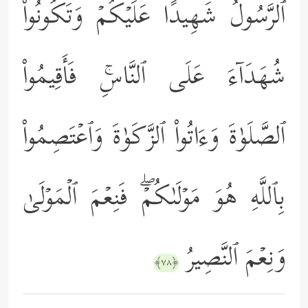
ٱلرَّسُولُ شَهِیدًا عَلَیۡكُمۡ وَتَكُونُواْ
شُهَدَاۤءَ عَلَى ٱلنَّاسِۚ فَأَقِیمُواْ
ٱلصَّلَوٰةَ وَءَاتُواْ ٱلزَّكَوٰةَ وَٱعۡتَصِمُواْ
بِٱللَّهِ هُوَ مَوۡلَىٰكُمۡۖ فَنِعۡمَ ٱلۡمَوۡلَىٰ
وَنِعۡمَ ٱلنَّصِیرُ
﴿٧٨﴾