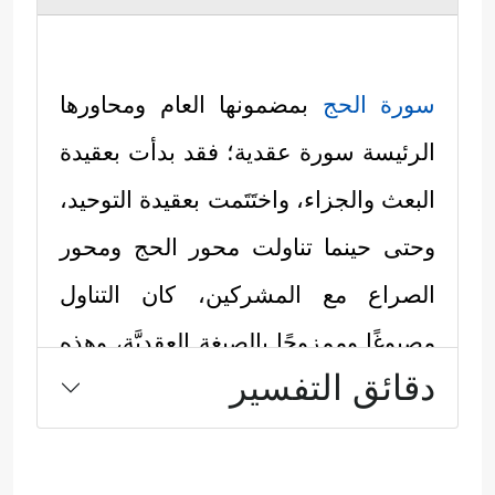
سورة الحج
بمضمونها العام ومحاورها
الرئيسة سورة عقدية؛ فقد بدأت بعقيدة
البعث والجزاء، واختَتَمت بعقيدة التوحيد،
وحتى حينما تناولت محور الحج ومحور
الصراع مع المشركين، كان التناول
مصبوغًا وممزوجًا بالصبغة العقديَّة، وهذه
دقائق التفسير
بالعموم هي طريقةُ القرآن في تناوُله
لمختلف القضايا، إنه يتناولها بمفهوم
البناء الشامل والمتكامل.