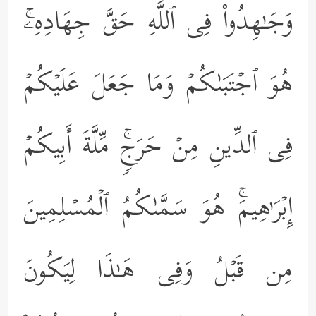
وَجَـٰهِدُواْ فِی ٱللَّهِ حَقَّ جِهَادِهِۦۚ
هُوَ ٱجۡتَبَىٰكُمۡ وَمَا جَعَلَ عَلَیۡكُمۡ
فِی ٱلدِّینِ مِنۡ حَرَجࣲۚ مِّلَّةَ أَبِیكُمۡ
إِبۡرَ ٰ⁠هِیمَۚ هُوَ سَمَّىٰكُمُ ٱلۡمُسۡلِمِینَ
مِن قَبۡلُ وَفِی هَـٰذَا لِیَكُونَ