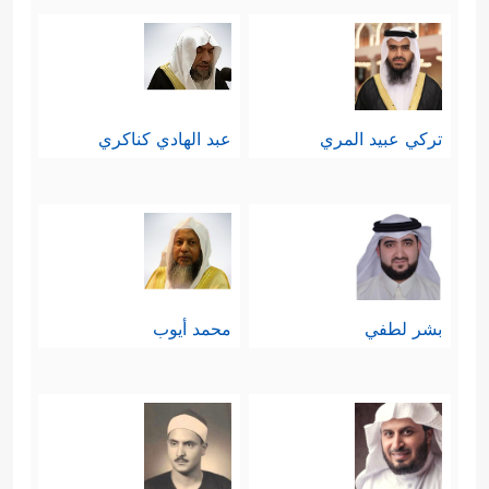
تركي عبيد المري
عبد الهادي كناكري
بشر لطفي
محمد أيوب