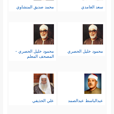
سعد الغامدي
محمد صديق المنشاوي
محمود خليل الحصري
محمود خليل الحصري -
المصحف المعلم
عبدالباسط عبدالصمد
علي الحذيفي