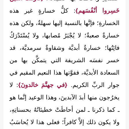
خَسِروا أنْفُسَهم}
: كلُّ خسارةٍ غير هذه
الخسارةِ؛ فإنَّها بالنسبة إليها سهلةٌ، ولكن هذه
خسارةٌ صعبةٌ؛ لا يُجْبَرُ مُصابها، ولا يُسْتَدْرَكُ
فائِتُها؛ خسارةٌ أبديَّة وشقاوةٌ سرمديَّة، قد
خسر نفسَه الشريفة التي يتمكَّن بها من
السعادة الأبديَّة، ففوَّتها هذا النعيم المقيم في
جوار الربِّ الكريم.
{في جهنَّمَ خالدونَ}
: لا
يخرُجون منها أبدَ الآبدينَ، وهذا الوعيد إنَّما هو
ـ كما ذكرنا ـ لمن أحاطَتْ خطيئاتُهُ بحسناتِهِ،
ولا يكون ذلك إلاَّ كافراً؛ فعلى هذا لا يُحاسَبُ