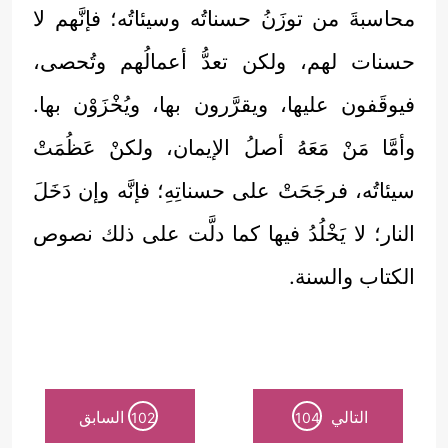
محاسبةَ من توزَنُ حسناتُه وسيئاتُه؛ فإنَّهم لا
حسنات لهم، ولكن تعدُّ أعمالُهم وتُحصى،
فيوقَفون عليها، ويقرَّرون بها، ويُخْزَوْن بها.
وأمَّا مَنْ مَعَهُ أصلُ الإيمان، ولكنْ عَظُمَتْ
سيئاتُه، فرجَحَتْ على حسناتِهِ؛ فإنَّه وإن دَخَلَ
النار؛ لا يَخْلُدُ فيها كما دلَّت على ذلك نصوص
الكتاب والسنة.
التالي
السابق
102
104