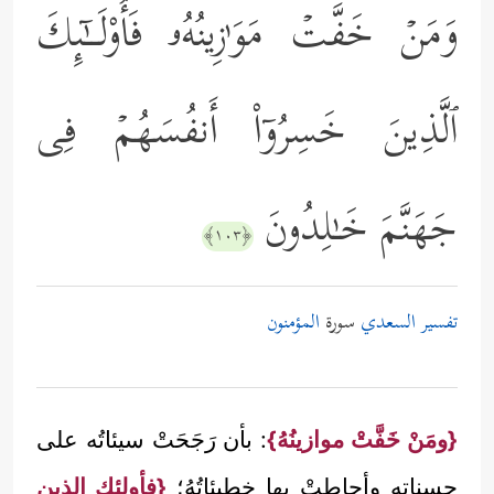
وَمَنۡ خَفَّتۡ مَوَ ٰ⁠زِینُهُۥ فَأُوْلَــٰۤىِٕكَ
ٱلَّذِینَ خَسِرُوۤاْ أَنفُسَهُمۡ فِی
جَهَنَّمَ خَـٰلِدُونَ
﴿١٠٣﴾
تفسير السعدي
سورة
المؤمنون
{ومَنْ خَفَّتْ موازينُهُ}
: بأن رَجَحَتْ سيئاتُه على
حسناتِهِ وأحاطتْ بها خطيئاتُهُ؛
{فأولئك الذين